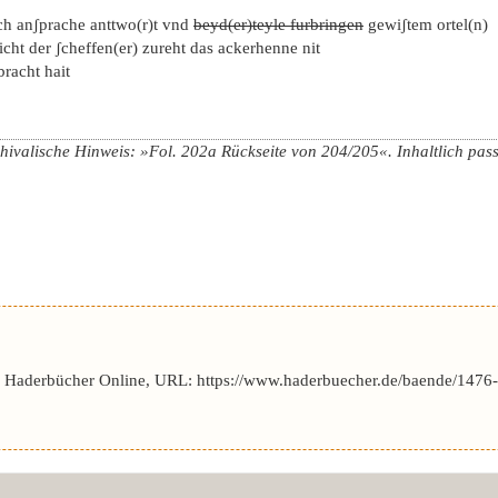
ch anʃprache anttwo(r)t vnd
beyd(er)teyle furbringen
gewiʃtem ortel(n)
icht der ʃcheffen(er) zureht das ackerhenne nit
bracht hait
chivalische Hinweis: »Fol. 202a Rückseite von 204/205«. Inhaltlich passt
–
r Haderbücher Online, URL: https://www.haderbuecher.de/baende/1476