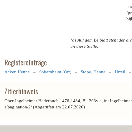
na
ʃpr
bij
[a] Auf dem Beiblatt steht der ar
an diese Stelle.
Registereinträge
Acker, Henne
–
Sobernheim (Ort)
–
Stope, Henne
–
Urteil
Zitierhinweis
Ober-Ingelheimer Haderbuch 1476-1484, Bl. 203v a, in: Ingelheime
a/pagination/2/ (Abgerufen am 22.07.2026)