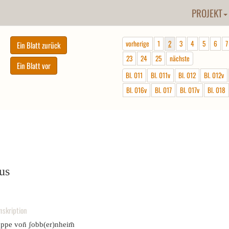
PROJEKT
vorherige
1
2
3
4
5
6
7
23
24
25
nächste
Bl. 011
Bl. 011v
Bl. 012
Bl. 012v
Bl. 016v
Bl. 017
Bl. 017v
Bl. 018
us
nskription
oppe von̄ ʃobb(er)nheim̄