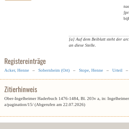
na
ʃpr
bij
[a] Auf dem Beiblatt steht der ar
an diese Stelle.
Registereinträge
Acker, Henne
–
Sobernheim (Ort)
–
Stope, Henne
–
Urteil
Zitierhinweis
Ober-Ingelheimer Haderbuch 1476-1484, Bl. 203v a, in: Ingelheime
a/pagination/15/ (Abgerufen am 22.07.2026)