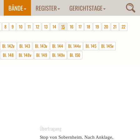
BÄNDE
REGISTER
GERICHTSTAGE
8
9
10
11
12
13
14
15
16
17
18
19
20
21
22
Bl. 142v
Bl. 143
Bl. 143v
Bl. 144
Bl. 144v
Bl. 145
Bl. 145v
Bl. 148
Bl. 148v
Bl. 149
Bl. 149v
Bl. 150
Übertragung
Stop von Sobernheim. Nach Anklage,