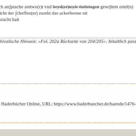
ch anʃprache anttwo(r)t vnd
beyd(er)teyle furbringen
gewiʃtem ortel(n)
icht der ʃcheffen(er) zureht das ackerhenne nit
bracht hait
chivalische Hinweis: »Fol. 202a Rückseite von 204/205«. Inhaltlich passt
–
r Haderbücher Online, URL: https://www.haderbuecher.de/baende/1476