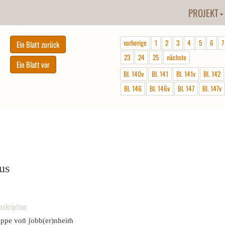
PROJEKT
vorherige
1
2
3
4
5
6
7
23
24
25
nächste
Bl. 140v
Bl. 141
Bl. 141v
Bl. 142
Bl. 146
Bl. 146v
Bl. 147
Bl. 147v
us
nskription
oppe von̄ ʃobb(er)nheim̄