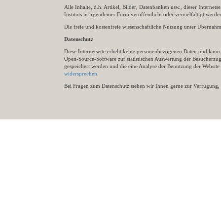
Alle Inhalte, d.h. Artikel, Bilder, Datenbanken usw., dieser Internet
Instituts in irgendeiner Form veröffentlicht oder vervielfältigt wer
Die freie und kostenfreie wissenschaftliche Nutzung unter Übernahme 
Datenschutz
Diese Internetseite erhebt keine personenbezogenen Daten und kann ü
Open-Source-Software zur statistischen Auswertung der Besucherzugr
gespeichert werden und die eine Analyse der Benutzung der Websit
widersprechen
.
Bei Fragen zum Datenschutz stehen wir Ihnen gerne zur Verfügung, 