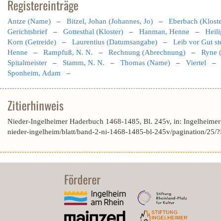
Registereinträge
Antze (Name)
–
Bitzel, Johan (Johannes, Jo)
–
Eberbach (Klost
Gerichtsbrief
–
Gottesthal (Kloster)
–
Hanman, Henne
–
Heili
Korn (Getreide)
–
Laurentius (Datumsangabe)
–
Leib vor Gut st
Henne
–
Rampfuß, N. N.
–
Rechnung (Abrechnung)
–
Ryne (
Spitalmeister
–
Stamm, N. N.
–
Thomas (Name)
–
Viertel
Sponheim, Adam
–
Zitierhinweis
Nieder-Ingelheimer Haderbuch 1468-1485, Bl. 245v, in: Ingelheime
nieder-ingelheim/blatt/band-2-ni-1468-1485-bl-245v/pagination
Förderer