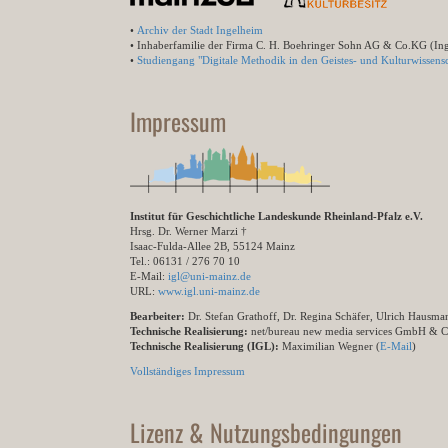
•
Archiv der Stadt Ingelheim
• Inhaberfamilie der Firma C. H. Boehringer Sohn AG & Co.KG (In
•
Studiengang "Digitale Methodik in den Geistes- und Kulturwissensc
Impressum
Institut für Geschichtliche Landeskunde Rheinland-Pfalz e.V.
Hrsg. Dr. Werner Marzi †
Isaac-Fulda-Allee 2B, 55124 Mainz
Tel.: 06131 / 276 70 10
E-Mail:
igl@uni-mainz.de
URL:
www.igl.uni-mainz.de
Bearbeiter:
Dr. Stefan Grathoff, Dr. Regina Schäfer, Ulrich Hausm
Technische Realisierung:
net/bureau new media services GmbH & 
Technische Realisierung (IGL):
Maximilian Wegner (
E-Mail
)
Vollständiges Impressum
Lizenz & Nutzungsbedingungen