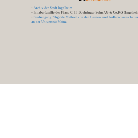
•
Archiv der Stadt Ingelheim
• Inhaberfamilie der Firma C. H. Boehringer Sohn AG & Co.KG (Ingelhei
•
Studiengang "Digitale Methodik in den Geistes- und Kulturwissenschafte
an der Universität Mainz