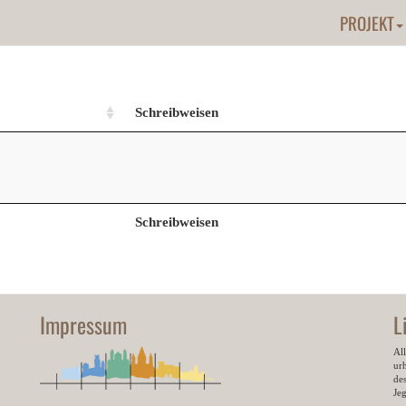
PROJEKT
Schreibweisen
Schreibweisen
Impressum
L
All
ur
des
Je