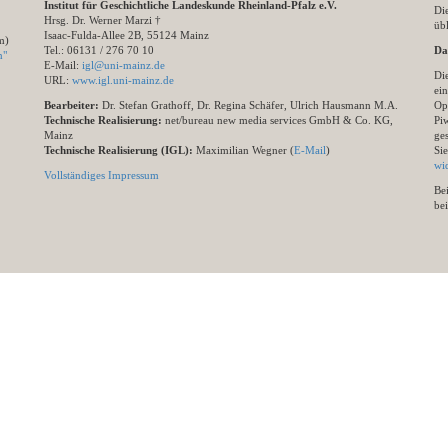
Institut für Geschichtliche Landeskunde Rheinland-Pfalz e.V.
Di
Hrsg. Dr. Werner Marzi †
übl
Isaac-Fulda-Allee 2B, 55124 Mainz
m)
Tel.: 06131 / 276 70 10
Da
n"
E-Mail:
igl@uni-mainz.de
Di
URL:
www.igl.uni-mainz.de
ein
Bearbeiter:
Dr. Stefan Grathoff, Dr. Regina Schäfer, Ulrich Hausmann M.A.
Op
Technische Realisierung:
net/bureau new media services GmbH & Co. KG,
Pi
Mainz
ge
Technische Realisierung (IGL):
Maximilian Wegner (
E-Mail
)
Si
wi
Vollständiges Impressum
Be
be