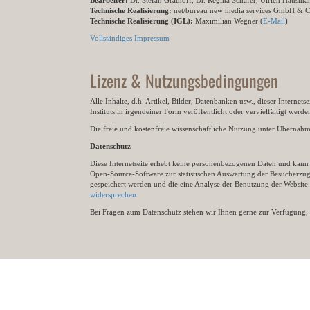
Bearbeiter:
Dr. Stefan Grathoff, Dr. Regina Schäfer, Ulrich Hausm
Technische Realisierung:
net/bureau new media services GmbH & 
Technische Realisierung (IGL):
Maximilian Wegner (
E-Mail
)
Vollständiges Impressum
Lizenz & Nutzungsbedingungen
Alle Inhalte, d.h. Artikel, Bilder, Datenbanken usw., dieser Internet
Instituts in irgendeiner Form veröffentlicht oder vervielfältigt wer
Die freie und kostenfreie wissenschaftliche Nutzung unter Übernahme 
Datenschutz
Diese Internetseite erhebt keine personenbezogenen Daten und kann ü
Open-Source-Software zur statistischen Auswertung der Besucherzugr
gespeichert werden und die eine Analyse der Benutzung der Websit
widersprechen
.
Bei Fragen zum Datenschutz stehen wir Ihnen gerne zur Verfügung, 