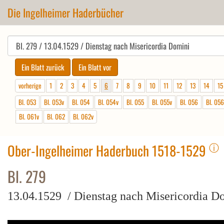
Die Ingelheimer Haderbücher
vorherige
1
2
3
4
5
6
7
8
9
10
11
12
13
14
15
Bl. 053
Bl. 053v
Bl. 054
Bl. 054v
Bl. 055
Bl. 055v
Bl. 056
Bl. 056
Bl. 061v
Bl. 062
Bl. 062v
ⓘ
Ober-Ingelheimer Haderbuch 1518-1529
Bl. 279
13.04.1529 / Dienstag nach Misericordia D