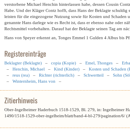
verstorbene Michael Henchin hinterlassen habe, dessen Cousin Contz 
Habe. Und der Kläger Contz hofft, dass Hans der Beklagte schuldig
leisten für die eingezogene Nutzung sowie für Kosten und Schaden un
genannte Hans darlege wie es Recht ist, dass er ebenso nahe oder nä
Rechtsmittel vorbehalten. Darauf hat der Beklagte seinen Tag am näc
Hans von Speyer erkennt an, Tonges Emmel 1 Gulden 4 Albus bis Pfin
Registereinträge
Beklagter (Beklagte)
–
copia (Kopie)
–
Emel, Thonges
–
Erba
–
Henchin, Michael
–
Kind (Kinder)
–
Kosten und Schaden (
–
reus (rea)
–
Richter (richterlich)
–
Schwertteil
–
Sohn (Sö
–
Winternheim, Hans von
–
Zitierhinweis
Ober-Ingelheimer Haderbuch 1518-1529, Bl. 279, in: Ingelheimer H
1490/1518-1529-ober-ingelheim/blatt/band-4-bl-279/pagination/6/ 