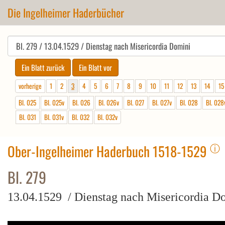
Die Ingelheimer Haderbücher
vorherige
1
2
3
4
5
6
7
8
9
10
11
12
13
14
15
Bl. 025
Bl. 025v
Bl. 026
Bl. 026v
Bl. 027
Bl. 027v
Bl. 028
Bl. 028
Bl. 031
Bl. 031v
Bl. 032
Bl. 032v
ⓘ
Ober-Ingelheimer Haderbuch 1518-1529
Bl. 279
13.04.1529 / Dienstag nach Misericordia D