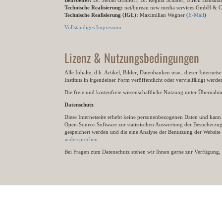
Bearbeiter:
Dr. Stefan Grathoff, Dr. Regina Schäfer, Ulrich Hausm
Technische Realisierung:
net/bureau new media services GmbH & 
Technische Realisierung (IGL):
Maximilian Wegner (
E-Mail
)
Vollständiges Impressum
Lizenz & Nutzungsbedingungen
Alle Inhalte, d.h. Artikel, Bilder, Datenbanken usw., dieser Internet
Instituts in irgendeiner Form veröffentlicht oder vervielfältigt wer
Die freie und kostenfreie wissenschaftliche Nutzung unter Übernahme 
Datenschutz
Diese Internetseite erhebt keine personenbezogenen Daten und kann ü
Open-Source-Software zur statistischen Auswertung der Besucherzugr
gespeichert werden und die eine Analyse der Benutzung der Websit
widersprechen
.
Bei Fragen zum Datenschutz stehen wir Ihnen gerne zur Verfügung, 