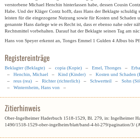
verstorbene Michael Henchin hinterlassen habe, dessen Cousin Contz 
Habe. Und der Kläger Contz hofft, dass Hans der Beklagte schuldig
leisten für die eingezogene Nutzung sowie für Kosten und Schaden un
genannte Hans darlege wie es Recht ist, dass er ebenso nahe oder nä
Rechtsmittel vorbehalten. Darauf hat der Beklagte seinen Tag am näc
Hans von Speyer erkennt an, Tonges Emmel 1 Gulden 4 Albus bis Pfin
Registereinträge
Beklagter (Beklagte)
–
copia (Kopie)
–
Emel, Thonges
–
Erba
–
Henchin, Michael
–
Kind (Kinder)
–
Kosten und Schaden (
–
reus (rea)
–
Richter (richterlich)
–
Schwertteil
–
Sohn (Sö
–
Winternheim, Hans von
–
Zitierhinweis
Ober-Ingelheimer Haderbuch 1518-1529, Bl. 279, in: Ingelheimer H
1490/1518-1529-ober-ingelheim/blatt/band-4-bl-279/pagination/3/ 