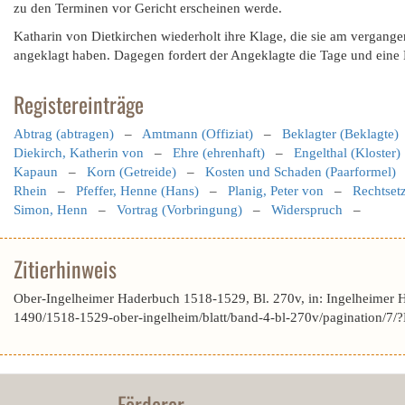
zu den Terminen vor Gericht erscheinen werde.
Katharin von Dietkirchen wiederholt ihre Klage, die sie am vergang
angeklagt haben. Dagegen fordert der Angeklagte die Tage und ein
Registereinträge
Abtrag (abtragen)
–
Amtmann (Offiziat)
–
Beklagter (Beklagte)
Diekirch, Katherin von
–
Ehre (ehrenhaft)
–
Engelthal (Kloster)
Kapaun
–
Korn (Getreide)
–
Kosten und Schaden (Paarformel)
Rhein
–
Pfeffer, Henne (Hans)
–
Planig, Peter von
–
Rechtset
Simon, Henn
–
Vortrag (Vorbringung)
–
Widerspruch
–
Zitierhinweis
Ober-Ingelheimer Haderbuch 1518-1529, Bl. 270v, in: Ingelheimer 
1490/1518-1529-ober-ingelheim/blatt/band-4-bl-270v/pagination
Förderer