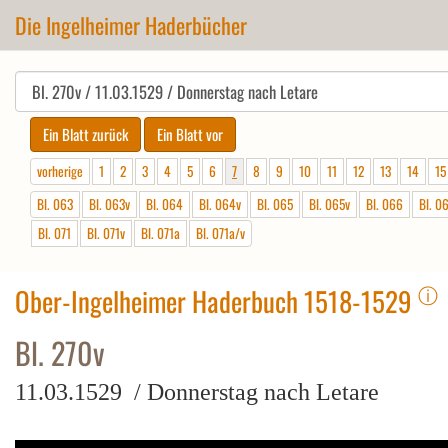
Die Ingelheimer Haderbücher
vorherige
1
2
3
4
5
6
7
8
9
10
11
12
13
14
15
Bl. 063
Bl. 063v
Bl. 064
Bl. 064v
Bl. 065
Bl. 065v
Bl. 066
Bl. 0
Bl. 071
Bl. 071v
Bl. 071a
Bl. 071a/v
ⓘ
Ober-Ingelheimer Haderbuch 1518-1529
Bl. 270v
11.03.1529 / Donnerstag nach Letare