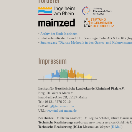
•
Archiv der Stadt Ingelheim
• Inhaberfamilie der Firma C. H. Boehringer Sohn AG & Co.KG (In
•
Studiengang "Digitale Methodik in den Geistes- und Kulturwissensc
Impressum
Institut für Geschichtliche Landeskunde Rheinland-Pfalz e.V.
Hrsg. Dr. Werner Marzi †
Isaac-Fulda-Allee 2B, 55124 Mainz
Tel.: 06131 / 276 70 10
E-Mail:
igl@uni-mainz.de
URL:
www.igl.uni-mainz.de
Bearbeiter:
Dr. Stefan Grathoff, Dr. Regina Schäfer, Ulrich Hausm
Technische Realisierung:
net/bureau new media services GmbH & 
Technische Realisierung (IGL):
Maximilian Wegner (
E-Mail
)