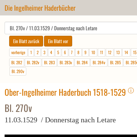
Die Ingelheimer Haderbücher
vorherige
1
2
3
4
5
6
7
8
9
10
11
12
13
14
15
Bl. 282
Bl. 282v
Bl. 283
Bl. 283v
Bl. 284
Bl. 284v
Bl. 285
Bl. 285
Bl. 290v
ⓘ
Ober-Ingelheimer Haderbuch 1518-1529
Bl. 270v
11.03.1529 / Donnerstag nach Letare