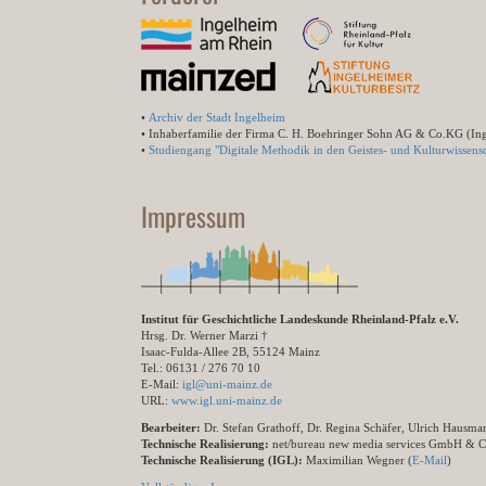
•
Archiv der Stadt Ingelheim
• Inhaberfamilie der Firma C. H. Boehringer Sohn AG & Co.KG (In
•
Studiengang "Digitale Methodik in den Geistes- und Kulturwissensc
Impressum
Institut für Geschichtliche Landeskunde Rheinland-Pfalz e.V.
Hrsg. Dr. Werner Marzi †
Isaac-Fulda-Allee 2B, 55124 Mainz
Tel.: 06131 / 276 70 10
E-Mail:
igl@uni-mainz.de
URL:
www.igl.uni-mainz.de
Bearbeiter:
Dr. Stefan Grathoff, Dr. Regina Schäfer, Ulrich Hausm
Technische Realisierung:
net/bureau new media services GmbH & 
Technische Realisierung (IGL):
Maximilian Wegner (
E-Mail
)