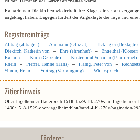
zu den Terminen vor Gericht erscheinen werde.
Katharin von Dietkirchen wiederholt ihre Klage, die sie am vergang
angeklagt haben. Dagegen fordert der Angeklagte die Tage und ein
Registereinträge
Abtrag (abtragen)
–
Amtmann (Offiziat)
–
Beklagter (Beklagte)
Diekirch, Katherin von
–
Ehre (ehrenhaft)
–
Engelthal (Kloster)
Kapaun
–
Korn (Getreide)
–
Kosten und Schaden (Paarformel)
Rhein
–
Pfeffer, Henne (Hans)
–
Planig, Peter von
–
Rechtset
Simon, Henn
–
Vortrag (Vorbringung)
–
Widerspruch
–
Zitierhinweis
Ober-Ingelheimer Haderbuch 1518-1529, Bl. 270v, in: Ingelheimer 
1490/1518-1529-ober-ingelheim/blatt/band-4-bl-270v/pagination
Förderer