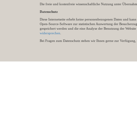
Die freie und kostenfreie wissenschaftliche Nutzung unter Übernahme 
Datenschutz
Diese Internetseite erhebt keine personenbezogenen Daten und kann ü
Open-Source-Software zur statistischen Auswertung der Besucherzugr
gespeichert werden und die eine Analyse der Benutzung der Websit
widersprechen
.
Bei Fragen zum Datenschutz stehen wir Ihnen gerne zur Verfügung, 