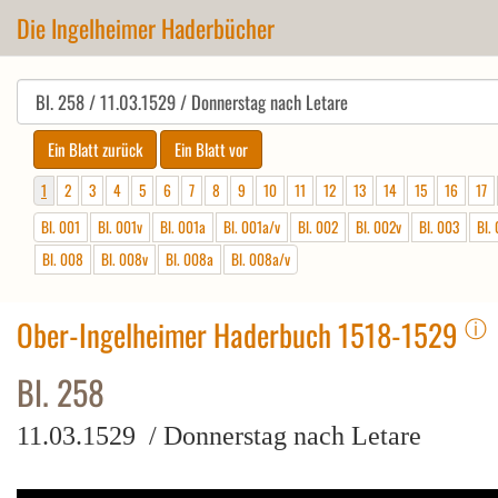
Die Ingelheimer Haderbücher
1
2
3
4
5
6
7
8
9
10
11
12
13
14
15
16
17
Bl. 001
Bl. 001v
Bl. 001a
Bl. 001a/v
Bl. 002
Bl. 002v
Bl. 003
Bl.
Bl. 008
Bl. 008v
Bl. 008a
Bl. 008a/v
ⓘ
Ober-Ingelheimer Haderbuch 1518-1529
Bl. 258
11.03.1529 / Donnerstag nach Letare