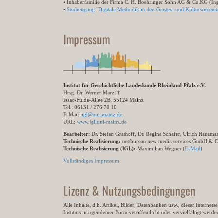
• Inhaberfamilie der Firma C. H. Boehringer Sohn AG & Co.KG (In
•
Studiengang "Digitale Methodik in den Geistes- und Kulturwissensc
Impressum
Institut für Geschichtliche Landeskunde Rheinland-Pfalz e.V.
Hrsg. Dr. Werner Marzi †
Isaac-Fulda-Allee 2B, 55124 Mainz
Tel.: 06131 / 276 70 10
E-Mail:
igl@uni-mainz.de
URL:
www.igl.uni-mainz.de
Bearbeiter:
Dr. Stefan Grathoff, Dr. Regina Schäfer, Ulrich Hausm
Technische Realisierung:
net/bureau new media services GmbH & 
Technische Realisierung (IGL):
Maximilian Wegner (
E-Mail
)
Vollständiges Impressum
Lizenz & Nutzungsbedingungen
Alle Inhalte, d.h. Artikel, Bilder, Datenbanken usw., dieser Internet
Instituts in irgendeiner Form veröffentlicht oder vervielfältigt wer