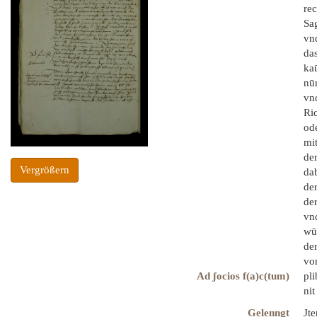
re
Sag
vn
da
ka
nūn
vn
Ric
ode
mi
der
Vergrößern
da
de
der
vn
wū
de
vo
Ad ʃocios f(a)c(tum)
pl
nit
Gelenngt
Jte