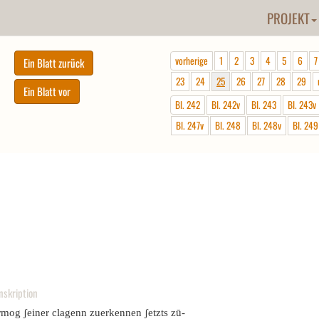
PROJEKT
vorherige
1
2
3
4
5
6
7
23
24
25
26
27
28
29
Bl. 242
Bl. 242v
Bl. 243
Bl. 243v
Bl. 247v
Bl. 248
Bl. 248v
Bl. 249
nskription
rmog ʃeiner clagenn zuerkennen ʃetzts zū-