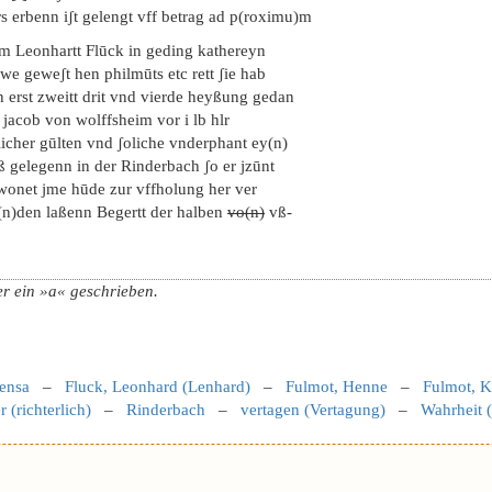
s erbenn iʃt gelengt vff betrag ad p(roximu)m
em Leonhartt Flūck in geding kathereyn
we geweʃt hen philmūts etc rett ʃie hab
n erst zweitt drit vnd vierde heyßung gedan
 jacob von wolffsheim vor i lb hlr
licher gūlten vnd ʃoliche vnderphant ey(n)
ß gelegenn in der Rinderbach ʃo er jzūnt
wonet jme hūde zur vffholung her ver
(n)den laßenn Begertt der halben
vo(n)
vß-
er ein »a« geschrieben.
ensa
–
Fluck, Leonhard (Lenhard)
–
Fulmot, Henne
–
Fulmot, K
r (richterlich)
–
Rinderbach
–
vertagen (Vertagung)
–
Wahrheit 