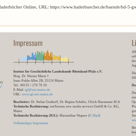
Haderbücher Online, URL: https://www.haderbuecher.de/baende/bd-5-gw
Impressum
L
All
ur
des
Je
Institut für Geschichtliche Landeskunde Rheinland-Pfalz e.V.
Di
Hrsg. Dr. Werner Marzi †
übl
Isaac-Fulda-Allee 2B, 55124 Mainz
m)
Tel.: 06131 / 276 70 10
Da
n"
E-Mail:
igl@uni-mainz.de
Di
URL:
www.igl.uni-mainz.de
ein
Bearbeiter:
Dr. Stefan Grathoff, Dr. Regina Schäfer, Ulrich Hausmann M.A.
Op
Technische Realisierung:
net/bureau new media services GmbH & Co. KG,
Pi
Mainz
ge
Technische Realisierung (IGL):
Maximilian Wegner (
E-Mail
)
Si
wi
Vollständiges Impressum
Be
be