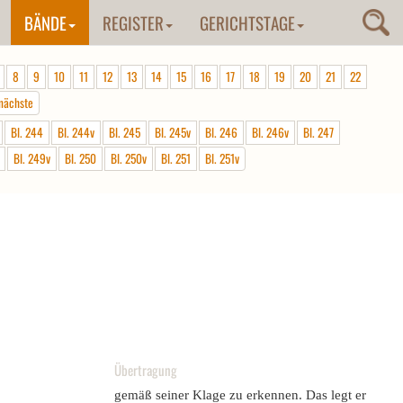
BÄNDE
REGISTER
GERICHTSTAGE
8
9
10
11
12
13
14
15
16
17
18
19
20
21
22
nächste
Bl. 244
Bl. 244v
Bl. 245
Bl. 245v
Bl. 246
Bl. 246v
Bl. 247
Bl. 249v
Bl. 250
Bl. 250v
Bl. 251
Bl. 251v
Übertragung
gemäß seiner Klage zu erkennen. Das legt er