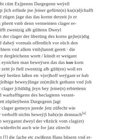
cht cūm Exʃpenns Dargegenn weÿell
t ʃich erfinde jne ʃeiner gefūrte(n) ku(n)dʃchafft
d zūgen ʃage das das kornn derzeit ʃo er
s phertt vmb denn vermeinten clager er-
ūfft zwentzig alb gūltenn Dweyl
 der clager der liberūng des korns geʃte(n)dig
d dabeÿ vormals offentlich vor eūch den
htern vnd allem vmbʃtanntt gerett · die
r dergleichenn wortt / kūndt er weigant
t eynichen man beweÿsen das das
kan
korn
 zeitt ʃo fiell zwentzig alb gūlt(en) woll ers
beÿ berūen laßen etc v(er)hoff weÿgant er hab
rʃelbige beweyʃūnge ze(m)lich gethann vnd ʃolt
 clager ʃchūldig ʃeyn bey ʃeine(n) erbiettenn
d warhafftigenn des beclagtenn verant-
rtt zūplieÿbenn Dargegenn ʃagt
r clager gemeyn jnrede ʃetz zūřecht wie
[a]
r verhofft nichts beweÿʃt hab(e)n demnach
ib weygannt dweyl der vßzūck vom clag(er)
 widerfecht auch wie for ʃatz zūrecht
n [!] die ʃache etc zwißenn Hans būsern vnd er-