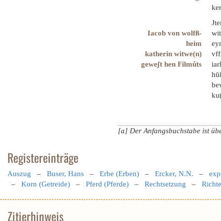
ker
Jt
Iacob von wolfß-
wit
heim
ey
katherin witwe(n)
vff
geweʃt hen Filmůts
iar
hū
be
ku
[a] Der Anfangsbuchstabe ist üb
Registereinträge
Auszug
–
Buser, Hans
–
Erbe (Erben)
–
Ercker, N.N.
–
exp
–
Korn (Getreide)
–
Pferd (Pferde)
–
Rechtsetzung
–
Richte
Zitierhinweis