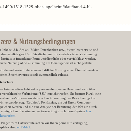
-1490/1518-1529-ober-ingelheim/blatt/band-4-bl-
izenz & Nutzungsbedingungen
e Inhalte, d.h. Artikel, Bilder, Datenbanken usw., dieser Internetseite sind
heberrechtlich geschützt. Sie dürfen nur mit ausdrücklicher Zustimmung
 Instituts in irgendeiner Form veröffentlicht oder vervielfältigt werden.
gliche Nutzung ohne Zustimmung des Herausgebers ist nicht gestattet.
e freie und kostenfreie wissenschaftliche Nutzung unter Übernahme eines
ichen Zitierhinweises ist selbstverständlich zulässig.
tenschutz
ese Internetseite erhebt keine personenbezogenen Daten und kann über
e verschlüsselte Verbindung (SSL) erreicht werden. Sie benutzt Piwik, eine
en-Source-Software zur statistischen Auswertung der Besucherzugriffe.
wik verwendet sog. "Cookies", Textdateien, die auf Ihrem Computer
speichert werden und die eine Analyse der Benutzung der Website durch
e ermöglichen. Sie können der Auswertung durch dieses System
hier
dersprechen
.
i Fragen zum Datenschutz stehen wir Ihnen gerne zur Verfügung,
ispielsweise
per E-Mail
.