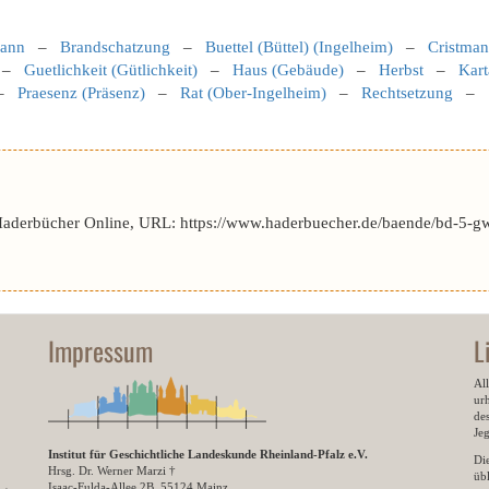
mann
–
Brandschatzung
–
Buettel (Büttel) (Ingelheim)
–
Cristman
–
Guetlichkeit (Gütlichkeit)
–
Haus (Gebäude)
–
Herbst
–
Kart
–
Praesenz (Präsenz)
–
Rat (Ober-Ingelheim)
–
Rechtsetzung
–
Haderbücher Online, URL: https://www.haderbuecher.de/baende/bd-5-gw
Impressum
L
All
ur
des
Je
Institut für Geschichtliche Landeskunde Rheinland-Pfalz e.V.
Di
Hrsg. Dr. Werner Marzi †
übl
Isaac-Fulda-Allee 2B, 55124 Mainz