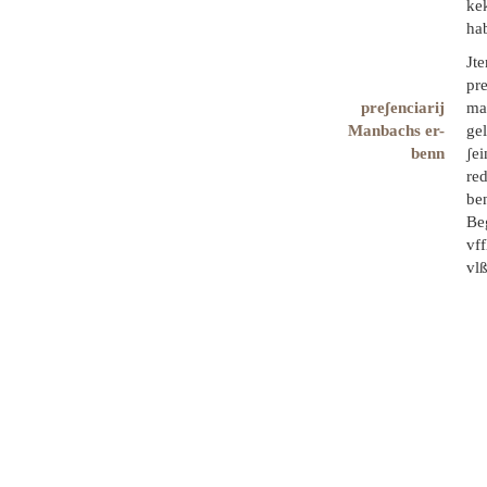
ke
hab
Jt
pre
preʃenciarij
mal
Manbachs er-
gel
benn
ʃei
re
be
Be
vf
vl