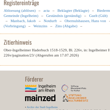
Registereinträge
Abloesung (ablösen)
–
acta
–
Beklagter (Beklagte)
–
Bieder
Gemeinde (Ingelheim)
–
Geständnis (geständig)
–
Guelt (Gült)
–
Manbach, Jakob
–
Notdurft
–
Obernulshausen, Hans von
(Vorbringung)
–
Weinzins
–
Zins (Abgabe)
–
Zitierhinweis
Ober-Ingelheimer Haderbuch 1518-1529, Bl. 226v, in: Ingelheimer 
226v/pagination/23/ (Abgerufen am 17.07.2026)
Förderer
•
Archiv der Stadt Ingelheim