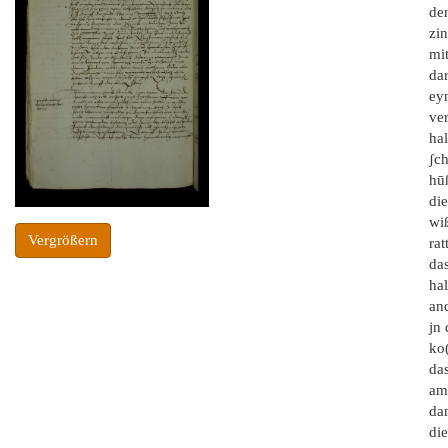
de
zi
mit
da
ey
ve
ha
ʃch
hūß
die
wi
Vergrößern
ra
da
ha
and
jn
ko
das
am
da
die