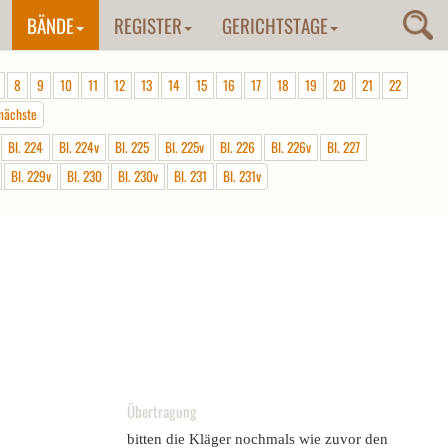
BÄNDE
REGISTER
GERICHTSTAGE
8
9
10
11
12
13
14
15
16
17
18
19
20
21
22
nächste
Bl. 224
Bl. 224v
Bl. 225
Bl. 225v
Bl. 226
Bl. 226v
Bl. 227
Bl. 229v
Bl. 230
Bl. 230v
Bl. 231
Bl. 231v
Übertragung
bitten die Kläger nochmals wie zuvor den