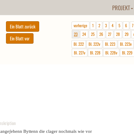
PROJEKT
vorherige
1
2
3
4
5
6
7
23
24
25
26
27
28
29
Bl. 222
Bl. 222v
Bl. 223
Bl. 223v
Bl. 227v
Bl. 228
Bl. 228v
Bl. 229
nskription
 angeʃehenn Byttenn die clager nochmals wie vor