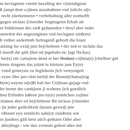
nn beclagtenn vmmb bezalūng der vʃstendigenn
nß ʃampt dem coʃtenn anzuhaltenn vnd ʃolichs alʃo
 recht zūerkennenn • vorbehaltung aller noitturfft
rgegen niclaus ʃchneider furgtragenn Erhab als
nn bidderman des zinß geʃtannden • dwyl aber inder
rantwūrtt des angezeigtenn vnd beclagten zinß(en)
lb vnther anderūmb furtragenň gehortt die brant
atzūng fur xxiiij jarn beʃchehenn • der zeit er niclaūs das
 daruff die gūlt ʃthet nit jngehabt etc ʃagt Nicl(as)
 her(e) zūr cartuʃenn dend er her
Nicl(as)
criʃtma(n) ʃcheffner gūt
ßenns dragenn das jzūntt in kūrtzen jarn Ey(n)
tt vnnd gemeynn zu Inglnheim ʃich vereynigett
s eynn Jder jars zūm herbʃt der Branntʃchatzu(n)g
lb(en) weynn zi[n]ßt hab her Criʃtman geʃagt vnd
er hernn der cartūʃenn ʃi woltenn ʃich gnedlich
 dem Erfinden laßenn jnn ey(n) zemlichen zuʃtūer
(m)men aber nit beʃchehenn Bit niclaus ʃchneider
 ʃie jnder gutlichkeitt darann geweiʃt jme
 vßtannt eyn zemlichs nah(e)r zulaßenn wie
nn ʃundern gūlt hern aūch gethann Oder aber
 abloʃūnge / wie dan vormals gehort alles mit