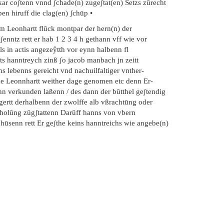
kar coʃtenn vnnd ʃchade(n) zugeʃtat(en) Setzs zūrecht
en hiruff die clag(en) ʃchūp •
em Leonhartt flūck montpar der hern(n) der
ʃenntz rett er hab 1 2 3 4 h gethann vff wie vor
s in actis angezeŷtth vor eynn halbenn fl
ts hanntreych zinß ʃo jacob manbach jn zeitt
ns lebenns gereicht vnd nachuilfaltiger vnther-
de Leonnhartt weither dage genomen etc denn Er-
nn verkunden laßenn / des dann der būtthel geʃtendig
gertt derhalbenn der zwolffe alb vßrachtūng oder
fholūng zūgʃtattenn Darūff hanns von vbern
ßhūsenn rett Er geʃthe keins hanntreichs wie angebe(n)