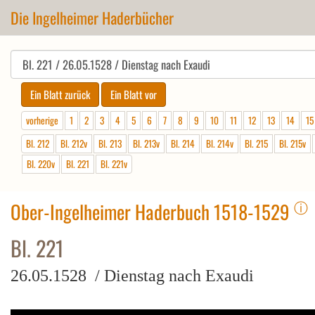
Die Ingelheimer Haderbücher
vorherige
1
2
3
4
5
6
7
8
9
10
11
12
13
14
15
Bl. 212
Bl. 212v
Bl. 213
Bl. 213v
Bl. 214
Bl. 214v
Bl. 215
Bl. 215v
Bl. 220v
Bl. 221
Bl. 221v
ⓘ
Ober-Ingelheimer Haderbuch 1518-1529
Bl. 221
26.05.1528 / Dienstag nach Exaudi