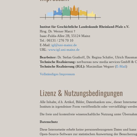
Institut für Geschichtliche Landeskunde Rheinland-Pfalz e.V.
Hrsg. Dr. Werner Marzi †
Isaac-Fulda-Allee 2B, 55124 Mainz
Tel.: 06131 / 276 70 10
E-Mail:
igl@uni-mainz.de
URL:
www.igl.uni-mainz.de
Bearbeiter:
Dr. Stefan Grathoff, Dr. Regina Schäfer, Ulrich Hausm
Technische Realisierung:
net/bureau new media services GmbH & 
Technische Realisierung (IGL):
Maximilian Wegner (
E-Mail
)
Vollständiges Impressum
Lizenz & Nutzungsbedingungen
Alle Inhalte, d.h. Artikel, Bilder, Datenbanken usw., dieser Internet
Instituts in irgendeiner Form veröffentlicht oder vervielfältigt wer
Die freie und kostenfreie wissenschaftliche Nutzung unter Übernahme 
Datenschutz
Diese Internetseite erhebt keine personenbezogenen Daten und kann ü
Open-Source-Software zur statistischen Auswertung der Besucherzugr