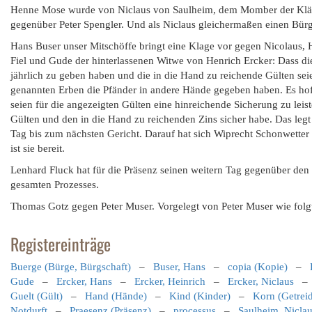
Henne Mose wurde von Niclaus von Saulheim, dem Momber der Kläge
gegenüber Peter Spengler. Und als Niclaus gleichermaßen einen Bür
Hans Buser unser Mitschöffe bringt eine Klage vor gegen Nicolaus, 
Fiel und Gude der hinterlassenen Witwe von Henrich Ercker: Dass di
jährlich zu geben haben und die in die Hand zu reichende Gülten seien
genannten Erben die Pfänder in andere Hände gegeben haben. Es hoff
seien für die angezeigten Gülten eine hinreichende Sicherung zu leis
Gülten und den in die Hand zu reichenden Zins sicher habe. Das legt
Tag bis zum nächsten Gericht. Darauf hat sich Wiprecht Schonwetter 
ist sie bereit.
Lenhard Fluck hat für die Präsenz seinen weitern Tag gegenüber de
gesamten Prozesses.
Thomas Gotz gegen Peter Muser. Vorgelegt von Peter Muser wie folgt:
Registereinträge
Buerge (Bürge, Bürgschaft)
–
Buser, Hans
–
copia (Kopie)
–
Gude
–
Ercker, Hans
–
Ercker, Heinrich
–
Ercker, Niclaus
Guelt (Gült)
–
Hand (Hände)
–
Kind (Kinder)
–
Korn (Getrei
Notdurft
–
Praesenz (Präsenz)
–
processus
–
Saulheim, Nicla