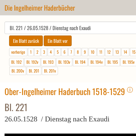
Die Ingelheimer Haderbücher
vorherige
1
2
3
4
5
6
7
8
9
10
11
12
13
14
15
Bl. 192
Bl. 192v
Bl. 193
Bl. 193v
Bl. 194
Bl. 194v
Bl. 195
Bl. 195v
Bl. 200v
Bl. 201
Bl. 201v
ⓘ
Ober-Ingelheimer Haderbuch 1518-1529
Bl. 221
26.05.1528 / Dienstag nach Exaudi