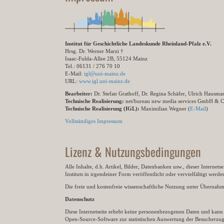
Institut für Geschichtliche Landeskunde Rheinland-Pfalz e.V.
Hrsg. Dr. Werner Marzi †
Isaac-Fulda-Allee 2B, 55124 Mainz
Tel.: 06131 / 276 70 10
E-Mail:
igl@uni-mainz.de
URL:
www.igl.uni-mainz.de
Bearbeiter:
Dr. Stefan Grathoff, Dr. Regina Schäfer, Ulrich Hausm
Technische Realisierung:
net/bureau new media services GmbH & 
Technische Realisierung (IGL):
Maximilian Wegner (
E-Mail
)
Vollständiges Impressum
Lizenz & Nutzungsbedingungen
Alle Inhalte, d.h. Artikel, Bilder, Datenbanken usw., dieser Internet
Instituts in irgendeiner Form veröffentlicht oder vervielfältigt wer
Die freie und kostenfreie wissenschaftliche Nutzung unter Übernahme 
Datenschutz
Diese Internetseite erhebt keine personenbezogenen Daten und kann ü
Open-Source-Software zur statistischen Auswertung der Besucherzugr