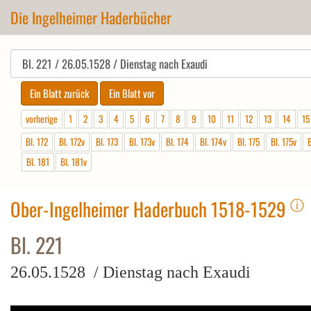
Die Ingelheimer Haderbücher
vorherige
1
2
3
4
5
6
7
8
9
10
11
12
13
14
15
Bl. 172
Bl. 172v
Bl. 173
Bl. 173v
Bl. 174
Bl. 174v
Bl. 175
Bl. 175v
B
Bl. 181
Bl. 181v
ⓘ
Ober-Ingelheimer Haderbuch 1518-1529
Bl. 221
26.05.1528 / Dienstag nach Exaudi