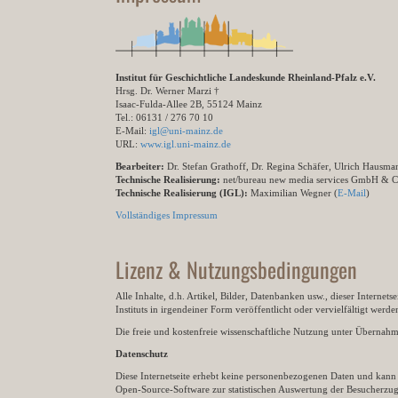
Institut für Geschichtliche Landeskunde Rheinland-Pfalz e.V.
Hrsg. Dr. Werner Marzi †
Isaac-Fulda-Allee 2B, 55124 Mainz
Tel.: 06131 / 276 70 10
E-Mail:
igl@uni-mainz.de
URL:
www.igl.uni-mainz.de
Bearbeiter:
Dr. Stefan Grathoff, Dr. Regina Schäfer, Ulrich Hausm
Technische Realisierung:
net/bureau new media services GmbH & 
Technische Realisierung (IGL):
Maximilian Wegner (
E-Mail
)
Vollständiges Impressum
Lizenz & Nutzungsbedingungen
Alle Inhalte, d.h. Artikel, Bilder, Datenbanken usw., dieser Internet
Instituts in irgendeiner Form veröffentlicht oder vervielfältigt wer
Die freie und kostenfreie wissenschaftliche Nutzung unter Übernahme 
Datenschutz
Diese Internetseite erhebt keine personenbezogenen Daten und kann ü
Open-Source-Software zur statistischen Auswertung der Besucherzugr