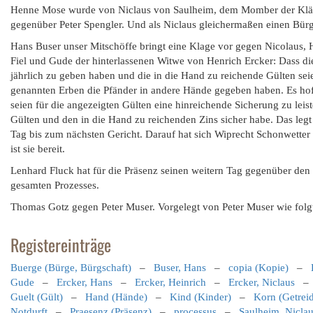
Henne Mose wurde von Niclaus von Saulheim, dem Momber der Kläge
gegenüber Peter Spengler. Und als Niclaus gleichermaßen einen Bür
Hans Buser unser Mitschöffe bringt eine Klage vor gegen Nicolaus, 
Fiel und Gude der hinterlassenen Witwe von Henrich Ercker: Dass di
jährlich zu geben haben und die in die Hand zu reichende Gülten seien
genannten Erben die Pfänder in andere Hände gegeben haben. Es hoff
seien für die angezeigten Gülten eine hinreichende Sicherung zu leis
Gülten und den in die Hand zu reichenden Zins sicher habe. Das legt
Tag bis zum nächsten Gericht. Darauf hat sich Wiprecht Schonwetter 
ist sie bereit.
Lenhard Fluck hat für die Präsenz seinen weitern Tag gegenüber de
gesamten Prozesses.
Thomas Gotz gegen Peter Muser. Vorgelegt von Peter Muser wie folgt:
Registereinträge
Buerge (Bürge, Bürgschaft)
–
Buser, Hans
–
copia (Kopie)
–
Gude
–
Ercker, Hans
–
Ercker, Heinrich
–
Ercker, Niclaus
Guelt (Gült)
–
Hand (Hände)
–
Kind (Kinder)
–
Korn (Getrei
Notdurft
–
Praesenz (Präsenz)
–
processus
–
Saulheim, Nicla