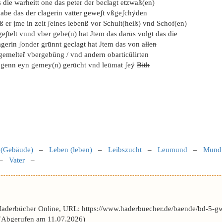
 die warheitt one das peter der beclagt etzwaß(en)
habe das der clagerin vatter geweʃt vßgeʃchÿden
 er jme in zeit ʃeines lebenß vor Schult(heiß) vnd Schof(en)
eʃtelt vnnd vber gebe(n) hat Jtem das darūs volgt das die
agerin ʃonder grūnnt geclagt hat Jtem das von
allen
gemelteř vbergebūng / vnd andern obarticūlirten
ngenn eyn gemey(n) gerūcht vnd leūmat ʃeÿ
Bith
 (Gebäude)
–
Leben (leben)
–
Leibszucht
–
Leumund
–
Mund
–
Vater
–
Haderbücher Online, URL: https://www.haderbuecher.de/baende/bd-5-gw
Abgerufen am 11.07.2026)