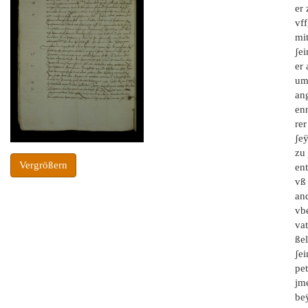
er
vff
mi
ʃei
er
um
an
en
rer
ʃe
zu
Vergrößern
ent
vß
an
vb
vat
ße
ʃei
pe
jm
be