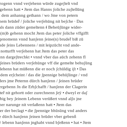
 zogenn vnnd verʃehenn wūrde zugeʃtelt vnd
gebenn hatt • Jtem das Hanns ʃoliche zuʃtellūng
t dem anhanng gethann / wo Jme von petern
nem brūdeř / ʃoliche verʃehūng nit beʃche · Das
 als dann zūder gemeltenn
f
Beheūʃūnge wider-
(m)b gehenn mocht Jtem das peter ʃoliche vffgifft
genomenn vnnd hanʃenn ʃeine(n) brudeř biß zū
nde ʃeins Lebennens / mit leipzūcht vnd ande-
 notturfft verʃehenn hat Jtem das peter das
ÿnn dargeʃtrechkt • vnnd vber das aūch zehenn fl
 ʃeines brūders verʃehūnge vff die gemelte behuʃūng
lehenn hat mūßenn die er noch ʃchūldig iʃt • Das
 dem erʃcheint / das die ʃpennige behūʃūnge / vnd
ders jme Peternn dūrch hanʃenn / ʃeinen brūder
ergebenn Jn die Erbʃchafft / hanʃenn der Clagerin
teř nit gehortt oder zurechnenn ʃeÿ • dweyl er daʃ
lbig bey ʃeinem Lebenn verūßert vnnd alʃo jne
ner narunge nit verlaßenn hatt • Jtem das
ter der beclagt • die ʃpennige bhūsūng vnd anders
e dūrch hanʃenn ʃeinen brūder vber gebenň
ÿ lebenn hanʃenn jnghabt vnnd bʃeßenn • hat • Jtem