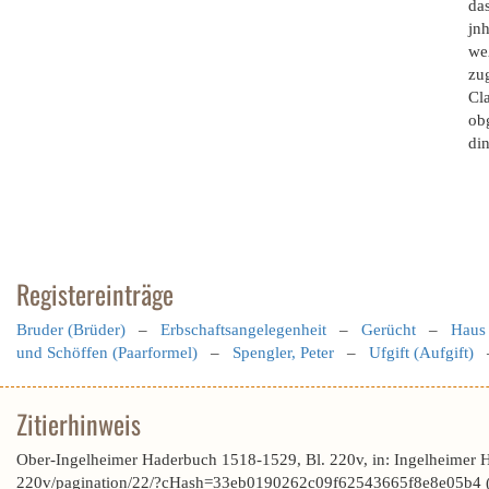
das
jn
weß
zug
Cl
ob
di
Registereinträge
Bruder (Brüder)
–
Erbschaftsangelegenheit
–
Gerücht
–
Haus
und Schöffen (Paarformel)
–
Spengler, Peter
–
Ufgift (Aufgift)
Zitierhinweis
Ober-Ingelheimer Haderbuch 1518-1529, Bl. 220v, in: Ingelheimer 
220v/pagination/22/?cHash=33eb0190262c09f62543665f8e8e05b4 (