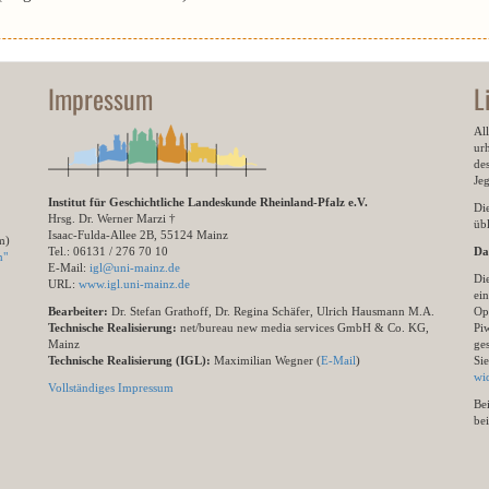
Impressum
L
All
ur
des
Je
Institut für Geschichtliche Landeskunde Rheinland-Pfalz e.V.
Di
Hrsg. Dr. Werner Marzi †
übl
Isaac-Fulda-Allee 2B, 55124 Mainz
m)
Tel.: 06131 / 276 70 10
Da
n"
E-Mail:
igl@uni-mainz.de
Di
URL:
www.igl.uni-mainz.de
ein
Bearbeiter:
Dr. Stefan Grathoff, Dr. Regina Schäfer, Ulrich Hausmann M.A.
Op
Technische Realisierung:
net/bureau new media services GmbH & Co. KG,
Pi
Mainz
ge
Technische Realisierung (IGL):
Maximilian Wegner (
E-Mail
)
Si
wi
Vollständiges Impressum
Be
be