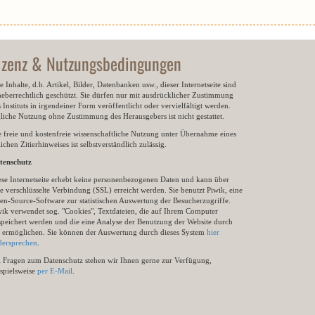
izenz & Nutzungsbedingungen
e Inhalte, d.h. Artikel, Bilder, Datenbanken usw., dieser Internetseite sind
heberrechtlich geschützt. Sie dürfen nur mit ausdrücklicher Zustimmung
 Instituts in irgendeiner Form veröffentlicht oder vervielfältigt werden.
gliche Nutzung ohne Zustimmung des Herausgebers ist nicht gestattet.
e freie und kostenfreie wissenschaftliche Nutzung unter Übernahme eines
ichen Zitierhinweises ist selbstverständlich zulässig.
tenschutz
ese Internetseite erhebt keine personenbezogenen Daten und kann über
e verschlüsselte Verbindung (SSL) erreicht werden. Sie benutzt Piwik, eine
en-Source-Software zur statistischen Auswertung der Besucherzugriffe.
wik verwendet sog. "Cookies", Textdateien, die auf Ihrem Computer
speichert werden und die eine Analyse der Benutzung der Website durch
e ermöglichen. Sie können der Auswertung durch dieses System
hier
dersprechen
.
i Fragen zum Datenschutz stehen wir Ihnen gerne zur Verfügung,
ispielsweise
per E-Mail
.