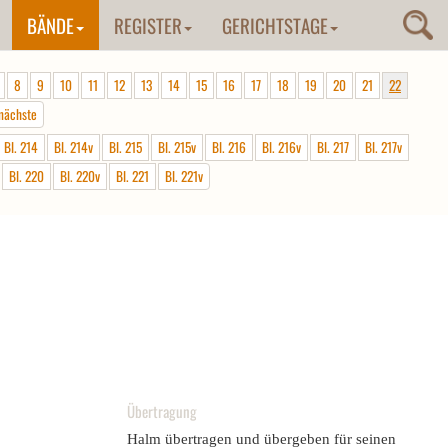
BÄNDE
REGISTER
GERICHTSTAGE
8
9
10
11
12
13
14
15
16
17
18
19
20
21
22
nächste
Bl. 214
Bl. 214v
Bl. 215
Bl. 215v
Bl. 216
Bl. 216v
Bl. 217
Bl. 217v
Bl. 220
Bl. 220v
Bl. 221
Bl. 221v
Übertragung
Halm übertragen und übergeben für seinen