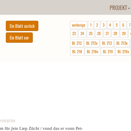
PROJEKT
vorherige
1
2
3
4
5
6
7
23
24
25
26
27
28
29
Bl. 212
Bl. 212v
Bl. 213
Bl. 213v
Bl. 218
Bl. 218v
Bl. 219
Bl. 219v
nskription
m fūr ʃein Liep Zūcht / vnnd das er vonn Pet-