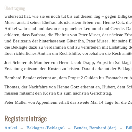
Übertragung
widersetzt hat, wie sie es noch tut bis auf diesen Tag – gegen Billig
Muser anstatt seiner Ehefrau als nächstem Erben von Henne Gotz die 
Artikel wahr sind und davon ein gemeiner Leumund und Gerede. Dar
erklären, dass Barbara, die Ehefrau von Peter Muser, der nächste Er
und Besitzerin der hinterlassenen Güter ihn, Peter Muser , für seine 
die Beklagte dazu zu verdammen und zu verurteilen mit Erstattung 
Euer richterliches Amt an um Rechtshilfe, vorbehalten die Rechtsmit
Jost Scherer als Momber von Herrn Jacob Drapp, Propst im Sal klagt 
Erstattung mitsamt den Kosten zu leisten. Darauf erkennt der Beklagt
Bernhard Bender erkennt an, dem Propst 2 Gulden bis Fastnacht zu b
Thomas, der Nachfahre von Henne Gotz erkennt an, Hubert, dem Sch
müssen mitsamt den Kosten bis zum nächsten Gerichtstag.
Peter Muller von Appenheim erhält das zweite Mal 14 Tage für die 
Registereinträge
Artikel
–
Beklagter (Beklagte)
–
Bender, Bernhard (der)
–
Bil