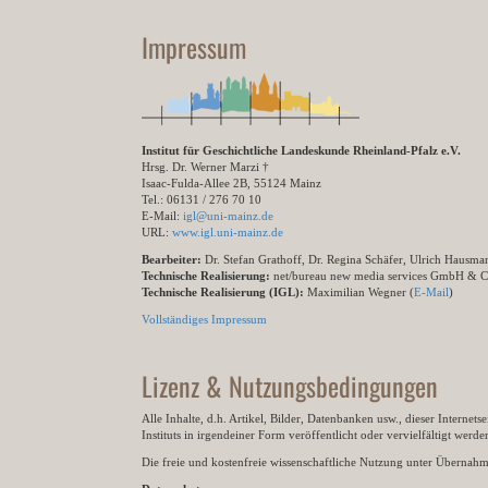
Impressum
Institut für Geschichtliche Landeskunde Rheinland-Pfalz e.V.
Hrsg. Dr. Werner Marzi †
Isaac-Fulda-Allee 2B, 55124 Mainz
Tel.: 06131 / 276 70 10
E-Mail:
igl@uni-mainz.de
URL:
www.igl.uni-mainz.de
Bearbeiter:
Dr. Stefan Grathoff, Dr. Regina Schäfer, Ulrich Hausm
Technische Realisierung:
net/bureau new media services GmbH & 
Technische Realisierung (IGL):
Maximilian Wegner (
E-Mail
)
Vollständiges Impressum
Lizenz & Nutzungsbedingungen
Alle Inhalte, d.h. Artikel, Bilder, Datenbanken usw., dieser Internet
Instituts in irgendeiner Form veröffentlicht oder vervielfältigt wer
Die freie und kostenfreie wissenschaftliche Nutzung unter Übernahme 