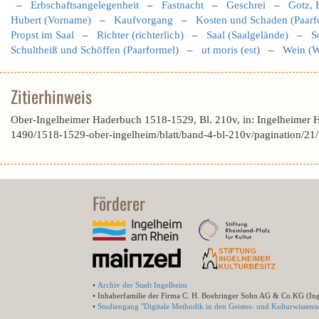
–
Erbschaftsangelegenheit
–
Fastnacht
–
Geschrei
–
Gotz, 
Hubert (Vorname)
–
Kaufvorgang
–
Kosten und Schaden (Paarf
Propst im Saal
–
Richter (richterlich)
–
Saal (Saalgelände)
–
S
Schultheiß und Schöffen (Paarformel)
–
ut moris (est)
–
Wein (W
Zitierhinweis
Ober-Ingelheimer Haderbuch 1518-1529, Bl. 210v, in: Ingelheimer 
1490/1518-1529-ober-ingelheim/blatt/band-4-bl-210v/pagination
Förderer
•
Archiv der Stadt Ingelheim
• Inhaberfamilie der Firma C. H. Boehringer Sohn AG & Co.KG (In
•
Studiengang "Digitale Methodik in den Geistes- und Kulturwissensc