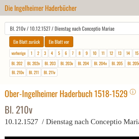
Die Ingelheimer Haderbücher
vorherige
1
2
3
4
5
6
7
8
9
10
11
12
13
14
15
Bl. 202
Bl. 202v
Bl. 203
Bl. 203v
Bl. 204
Bl. 204v
Bl. 205
Bl. 205
Bl. 210v
Bl. 211
Bl. 211v
ⓘ
Ober-Ingelheimer Haderbuch 1518-1529
Bl. 210v
10.12.1527 / Dienstag nach Conceptio Mari