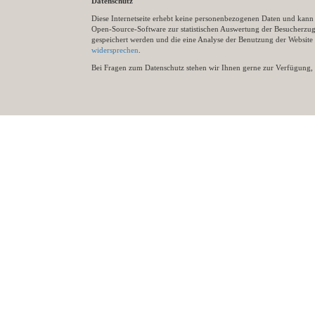
Datenschutz
Diese Internetseite erhebt keine personenbezogenen Daten und kann ü
Open-Source-Software zur statistischen Auswertung der Besucherzugr
gespeichert werden und die eine Analyse der Benutzung der Websit
widersprechen
.
Bei Fragen zum Datenschutz stehen wir Ihnen gerne zur Verfügung, 