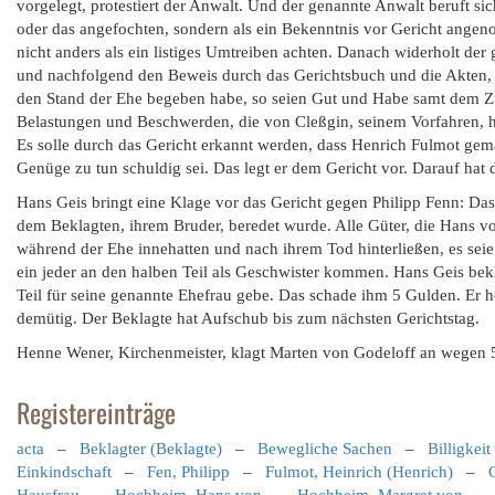
vorgelegt, protestiert der Anwalt. Und der genannte Anwalt beruft si
oder das angefochten, sondern als ein Bekenntnis vor Gericht angen
nicht anders als ein listiges Umtreiben achten. Danach widerholt d
und nachfolgend den Beweis durch das Gerichtsbuch und die Akten, di
den Stand der Ehe begeben habe, so seien Gut und Habe samt dem Z
Belastungen und Beschwerden, die von Cleßgin, seinem Vorfahren, h
Es solle durch das Gericht erkannt werden, dass Henrich Fulmot gem
Genüge zu tun schuldig sei. Das legt er dem Gericht vor. Darauf hat
Hans Geis bringt eine Klage vor das Gericht gegen Philipp Fenn: Das
dem Beklagten, ihrem Bruder, beredet wurde. Alle Güter, die Hans vo
während der Ehe innehatten und nach ihrem Tod hinterließen, es seie
ein jeder an den halben Teil als Geschwister kommen. Hans Geis bekl
Teil für seine genannte Ehefrau gebe. Das schade ihm 5 Gulden. Er ho
demütig. Der Beklagte hat Aufschub bis zum nächsten Gerichtstag.
Henne Wener, Kirchenmeister, klagt Marten von Godeloff an wegen 
Registereinträge
acta
–
Beklagter (Beklagte)
–
Bewegliche Sachen
–
Billigkeit
Einkindschaft
–
Fen, Philipp
–
Fulmot, Heinrich (Henrich)
–