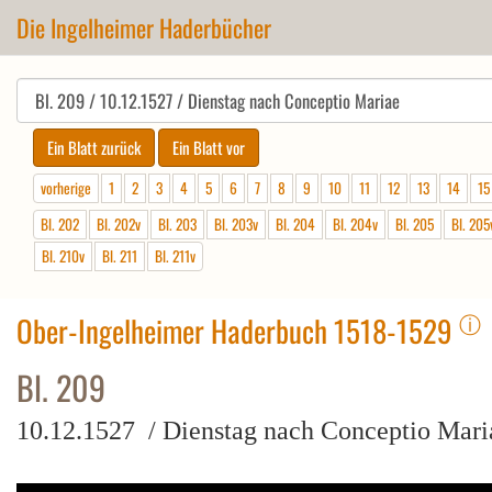
Die Ingelheimer Haderbücher
vorherige
1
2
3
4
5
6
7
8
9
10
11
12
13
14
15
Bl. 202
Bl. 202v
Bl. 203
Bl. 203v
Bl. 204
Bl. 204v
Bl. 205
Bl. 205
Bl. 210v
Bl. 211
Bl. 211v
ⓘ
Ober-Ingelheimer Haderbuch 1518-1529
Bl. 209
10.12.1527 / Dienstag nach Conceptio Mari