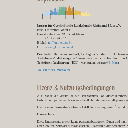
Institut für Geschichtliche Landeskunde Rheinland-Pfalz e.V.
Hrsg. Dr. Werner Marzi †
Isaac-Fulda-Allee 2B, 55124 Mainz
Tel.: 06131 / 276 70 10
E-Mail:
igl@uni-mainz.de
URL:
www.igl.uni-mainz.de
Bearbeiter:
Dr. Stefan Grathoff, Dr. Regina Schäfer, Ulrich Hausm
Technische Realisierung:
net/bureau new media services GmbH & 
Technische Realisierung (IGL):
Maximilian Wegner (
E-Mail
)
Vollständiges Impressum
Lizenz & Nutzungsbedingungen
Alle Inhalte, d.h. Artikel, Bilder, Datenbanken usw., dieser Internet
Instituts in irgendeiner Form veröffentlicht oder vervielfältigt wer
Die freie und kostenfreie wissenschaftliche Nutzung unter Übernahme 
Datenschutz
Diese Internetseite erhebt keine personenbezogenen Daten und kann ü
Open-Source-Software zur statistischen Auswertung der Besucherzugr