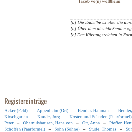
Iacob vo(n) wolßheim
[a] Die Endsilbe ist über die d
[b] Über dem abschließenden »g«
[c] Das Kürzungszeichen in Form
Registereinträge
Acker (Feld)
–
Appenheim (Ort)
–
Bender, Hanman
–
Bender,
Kirschgarten
–
Knode, Jorg
–
Kosten und Schaden (Paarformel)
Peter
–
Obernulshausen, Hans von
–
Ott, Anna
–
Pfeffer, He
Schöffen (Paarformel)
–
Sohn (Söhne)
–
Stude, Thomas
–
Sum