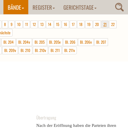
BÄNDE
REGISTER
GERICHTSTAGE
8
9
10
11
12
13
14
15
16
17
18
19
20
21
22
nächste
Bl. 204
Bl. 204v
Bl. 205
Bl. 205v
Bl. 206
Bl. 206v
Bl. 207
Bl. 209v
Bl. 210
Bl. 210v
Bl. 211
Bl. 211v
Übertragung
Nach der Eröffnung haben die Parteien ihren