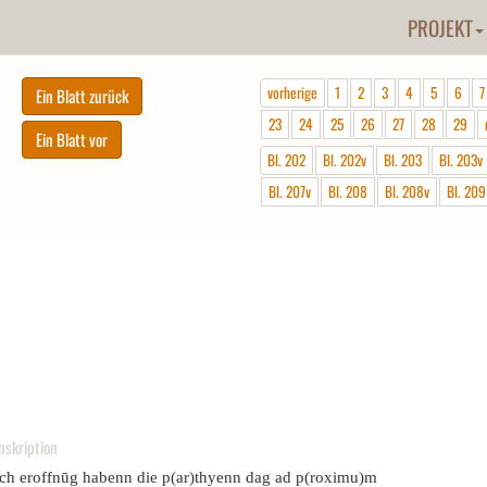
PROJEKT
vorherige
1
2
3
4
5
6
7
23
24
25
26
27
28
29
Bl. 202
Bl. 202v
Bl. 203
Bl. 203v
Bl. 207v
Bl. 208
Bl. 208v
Bl. 209
nskription
ch eroffnūg habenn die p(ar)thyenn dag ad p(roximu)m