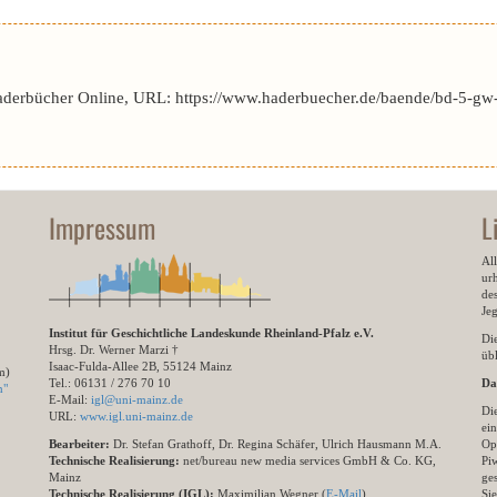
aderbücher Online, URL: https://www.haderbuecher.de/baende/bd-5-gw-
Impressum
L
All
ur
des
Je
Institut für Geschichtliche Landeskunde Rheinland-Pfalz e.V.
Di
Hrsg. Dr. Werner Marzi †
übl
Isaac-Fulda-Allee 2B, 55124 Mainz
m)
Tel.: 06131 / 276 70 10
Da
n"
E-Mail:
igl@uni-mainz.de
Di
URL:
www.igl.uni-mainz.de
ein
Bearbeiter:
Dr. Stefan Grathoff, Dr. Regina Schäfer, Ulrich Hausmann M.A.
Op
Technische Realisierung:
net/bureau new media services GmbH & Co. KG,
Pi
Mainz
ge
Technische Realisierung (IGL):
Maximilian Wegner (
E-Mail
)
Si