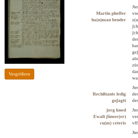
Jt
Martin pheffer
vnd
ha(n)man bender
z(
ʃc
ʃch
der
ha
geʃ
aū
zū
da
Vergrößern
wa
Jt
Rechßtants ledig
de
geʃagtt
des
jorg knod
Jt
Ewalt ʃůmer(er)
ve
cu(m) ceteris
vf
Jte