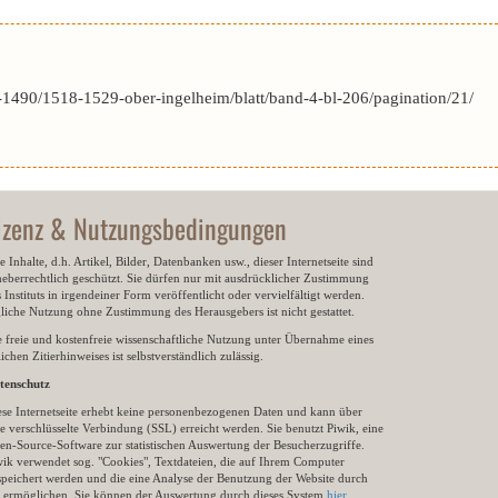
1490/1518-1529-ober-ingelheim/blatt/band-4-bl-206/pagination/21/
izenz & Nutzungsbedingungen
e Inhalte, d.h. Artikel, Bilder, Datenbanken usw., dieser Internetseite sind
heberrechtlich geschützt. Sie dürfen nur mit ausdrücklicher Zustimmung
 Instituts in irgendeiner Form veröffentlicht oder vervielfältigt werden.
gliche Nutzung ohne Zustimmung des Herausgebers ist nicht gestattet.
e freie und kostenfreie wissenschaftliche Nutzung unter Übernahme eines
ichen Zitierhinweises ist selbstverständlich zulässig.
tenschutz
ese Internetseite erhebt keine personenbezogenen Daten und kann über
e verschlüsselte Verbindung (SSL) erreicht werden. Sie benutzt Piwik, eine
en-Source-Software zur statistischen Auswertung der Besucherzugriffe.
wik verwendet sog. "Cookies", Textdateien, die auf Ihrem Computer
speichert werden und die eine Analyse der Benutzung der Website durch
e ermöglichen. Sie können der Auswertung durch dieses System
hier