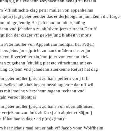
chnu(n)g hie zwißenn weynachtenn neheʃt zu bezaln
em Vff inbrachte clag peter mūller von appenheims
ntp(ar) ʃagt peter bender das er derʃelbigenn jnmaßenn die fūrge-
nt nit geʃtendig Bit ʃich dauonn mit erʃtatūng
i
ʃtenn vnd ʃchadenn zu abʃolv
rn ʃetzs zurecht Daruff
gt ʃich der clager vff geweyʃung h(abe)t vt moris
em Peter mūller von Appenheim montpar her Pet(er)
lers ʃeins ʃons ʃpricht zu hanß mūdern das er jm
n
eyn fl verʃeßner zinʃenn ʃo er von eynem kirß-
ten zugebenn ʃchūldig piet etc vßrachtūng mit er-
atung coʃtenn vnd ʃchadenn zuerkenne Re(us) hat dag
m peter mūller ʃpricht zu hans peffern vor j fl
fl
verseßes huß zinß begert bezalung etc • dar uff wil
ns mit jme jne vierzehenn tagenn rechenn vnd
zaln verbot montpar
em peter mūller ʃpricht zū hans von obernūlßhūsen
r verʃeßenn
zun
huß zinß xxj alb abpiet vt Sū[pra]
m
uff hat hanns dag • ad p(ro)x(imu)
em her niclaus maß rett er hab vff Jacob vonn Wolffheim