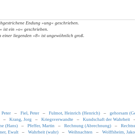
urchgestrichene Endung »ung« geschrieben.
 ist ein »o« geschrieben.
 einer liegenden »8« ist ungewöhnlich groß.
 Peter
–
Fiel, Peter
–
Fulmot, Heinrich (Henrich)
–
gehorsam (G
–
Krang, Jorg
–
Kriegsverwandte
–
Kundschaft der Wahrheit
nne (Hans)
–
Pfeffer, Martin
–
Rechnung (Abrechnung)
–
Rechts
er, Ewalt
–
Wahrheit (wahr)
–
Weihnachten
–
Wolffsheim, Jak