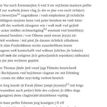
em Vor euch Erenntueʃten S vnd S etc erʃcheint marteyn peffer
 zur warheitt ʃeiner clag ʃo der er jme von euch richt(er)
[a]
u) beweÿʃen
zugelaßenn / vndt entpholenn jʃt richtliche
hūldigern moʃenn henn vnd peter bendern
ve
vmb kūnt-
afft der warheitt zūsagenn wie / waß maß vnd geʃtalt
[b]
 acker indißer rechtuertigūng
ernenntt vnd betreffe(n)
nmand bendern / von Othenn annå etwan ʃey(n) zū-
telt wordenn / mit piett ʃie darann richtlich zūhaltenn
ch zūm Forderlißtenn rechts zuuerhelffenn horen
sagenn weß kuntschafft vnd wißenn ʃoliches ʃie habe(n)
ruff
sich
die zeūgenn ʃich gehorʃamlich erpott(en) zūthun(n)
s jne jme rechtenn gepūrtt
em Thomas ʃtūde ʃtelt vnnd ʃagt Fūlmūts henrichenň
s Rechʃtannts vnd beʃchener clagenn etc mit Erbitūng
 costes etc dißer zeyt ledig verbott henrich
[c]
em Iorg knode iʃt Ewalt ʃůmer ʃampt ʃeyne(n)
mit krigs
rwannthen auch pet(er) fieln des coʃtenn ʃo dißes dags
fgang(en) denn clag(en)deͦ abzulehenn vrpūtig
m hans peffer Erkennt jorg kranigen j fl vff