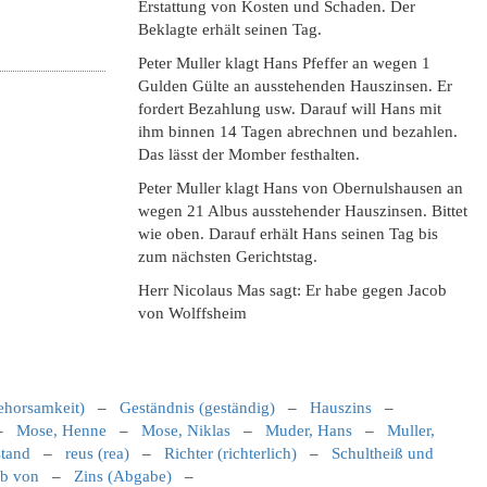
Erstattung von Kosten und Schaden. Der
Beklagte erhält seinen Tag.
Peter Muller klagt Hans Pfeffer an wegen 1
Gulden Gülte an ausstehenden Hauszinsen. Er
fordert Bezahlung usw. Darauf will Hans mit
ihm binnen 14 Tagen abrechnen und bezahlen.
Das lässt der Momber festhalten.
Peter Muller klagt Hans von Obernulshausen an
wegen 21 Albus ausstehender Hauszinsen. Bittet
wie oben. Darauf erhält Hans seinen Tag bis
zum nächsten Gerichtstag.
Herr Nicolaus Mas sagt: Er habe gegen Jacob
von Wolffsheim
ehorsamkeit)
–
Geständnis (geständig)
–
Hauszins
–
–
Mose, Henne
–
Mose, Niklas
–
Muder, Hans
–
Muller,
stand
–
reus (rea)
–
Richter (richterlich)
–
Schultheiß und
ob von
–
Zins (Abgabe)
–