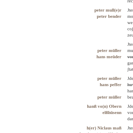
re
peter mull(e)r
Jt
peter bender
mo
wen
co
zeu
Jt
peter mūller
mul
hans meūder
vo
gar
ʃt
peter mūller
Jde
hans peffer
hu
ha
peter mūller
be
hanß vo(n) Obern
Jd
elßhūsenn
vo
dar
h(er) Niclaus maß
Jt