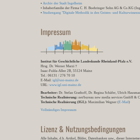
•
Archiv der Stadt Ingelheim
• Inhaberfamilie der Firma C. H. Boehringer Sohn AG & Co.KG (In
•
Studiengang "Digitale Methodik in den Geistes- und Kulturwissensc
Impressum
Institut für Geschichtliche Landeskunde Rheinland-Pfalz e.V.
Hrsg. Dr. Werner Marzi †
Isaac-Fulda-Allee 2B, 55124 Mainz
Tel.: 06131 / 276 70 10
E-Mail:
igl@uni-mainz.de
URL:
www.igl.uni-mainz.de
Bearbeiter:
Dr. Stefan Grathoff, Dr. Regina Schäfer, Ulrich Hausm
Technische Realisierung:
net/bureau new media services GmbH & 
Technische Realisierung (IGL):
Maximilian Wegner (
E-Mail
)
Vollständiges Impressum
Lizenz & Nutzungsbedingungen
Alle Inhalte, d.h. Artikel, Bilder, Datenbanken usw., dieser Internet