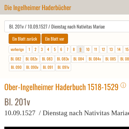
Die Ingelheimer Haderbücher
vorherige
1
2
3
4
5
6
7
8
9
10
11
12
13
14
15
Bl. 082
Bl. 082v
Bl. 083
Bl. 083v
Bl. 084
Bl. 084v
Bl. 085
Bl. 0
Bl. 090
Bl. 090v
Bl. 091
Bl. 091v
ⓘ
Ober-Ingelheimer Haderbuch 1518-1529
Bl. 201v
10.09.1527 / Dienstag nach Nativitas Maria