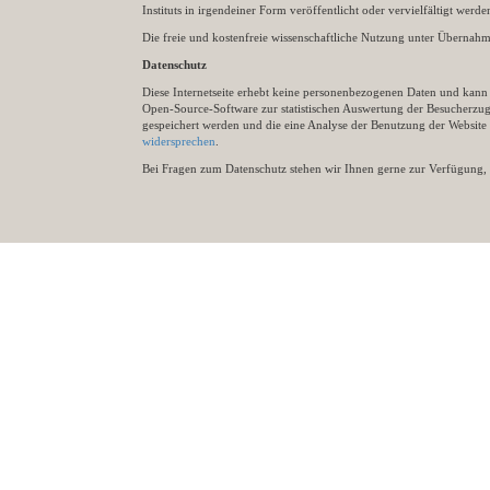
Instituts in irgendeiner Form veröffentlicht oder vervielfältigt wer
Die freie und kostenfreie wissenschaftliche Nutzung unter Übernahme 
Datenschutz
Diese Internetseite erhebt keine personenbezogenen Daten und kann ü
Open-Source-Software zur statistischen Auswertung der Besucherzugr
gespeichert werden und die eine Analyse der Benutzung der Websit
widersprechen
.
Bei Fragen zum Datenschutz stehen wir Ihnen gerne zur Verfügung, 