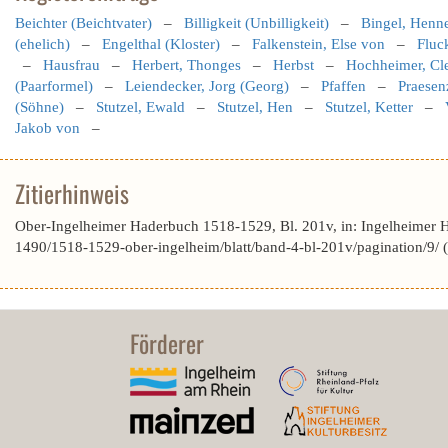
Beichter (Beichtvater)
–
Billigkeit (Unbilligkeit)
–
Bingel, Henn
(ehelich)
–
Engelthal (Kloster)
–
Falkenstein, Else von
–
Fluc
–
Hausfrau
–
Herbert, Thonges
–
Herbst
–
Hochheimer, Cl
(Paarformel)
–
Leiendecker, Jorg (Georg)
–
Pfaffen
–
Praesen
(Söhne)
–
Stutzel, Ewald
–
Stutzel, Hen
–
Stutzel, Ketter
–
Jakob von
–
Zitierhinweis
Ober-Ingelheimer Haderbuch 1518-1529, Bl. 201v, in: Ingelheimer 
1490/1518-1529-ober-ingelheim/blatt/band-4-bl-201v/pagination/9/
Förderer