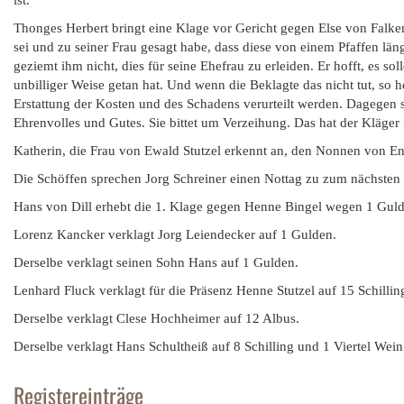
ist.
Thonges Herbert bringt eine Klage vor Gericht gegen Else von Falk
sei und zu seiner Frau gesagt habe, dass diese von einem Pfaffen länge
geziemt ihm nicht, dies für seine Ehefrau zu erleiden. Er hofft, es s
unbilliger Weise getan hat. Und wenn die Beklagte das nicht tut, so h
Erstattung der Kosten und des Schadens verurteilt werden. Dagegen sa
Ehrenvolles und Gutes. Sie bittet um Verzeihung. Das hat der Kläger f
Katherin, die Frau von Ewald Stutzel erkennt an, den Nonnen von En
Die Schöffen sprechen Jorg Schreiner einen Nottag zu zum nächsten 
Hans von Dill erhebt die 1. Klage gegen Henne Bingel wegen 1 Gulde
Lorenz Kancker verklagt Jorg Leiendecker auf 1 Gulden.
Derselbe verklagt seinen Sohn Hans auf 1 Gulden.
Lenhard Fluck verklagt für die Präsenz Henne Stutzel auf 15 Schilli
Derselbe verklagt Clese Hochheimer auf 12 Albus.
Derselbe verklagt Hans Schultheiß auf 8 Schilling und 1 Viertel Wein
Registereinträge