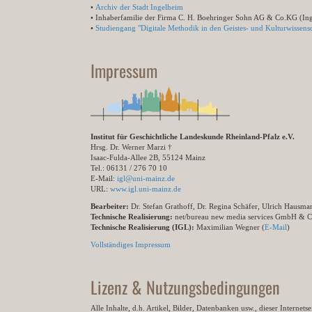
•
Archiv der Stadt Ingelheim
• Inhaberfamilie der Firma C. H. Boehringer Sohn AG & Co.KG (In
•
Studiengang "Digitale Methodik in den Geistes- und Kulturwissensc
Impressum
Institut für Geschichtliche Landeskunde Rheinland-Pfalz e.V.
Hrsg. Dr. Werner Marzi †
Isaac-Fulda-Allee 2B, 55124 Mainz
Tel.: 06131 / 276 70 10
E-Mail:
igl@uni-mainz.de
URL:
www.igl.uni-mainz.de
Bearbeiter:
Dr. Stefan Grathoff, Dr. Regina Schäfer, Ulrich Hausm
Technische Realisierung:
net/bureau new media services GmbH & 
Technische Realisierung (IGL):
Maximilian Wegner (
E-Mail
)
Vollständiges Impressum
Lizenz & Nutzungsbedingungen
Alle Inhalte, d.h. Artikel, Bilder, Datenbanken usw., dieser Internet