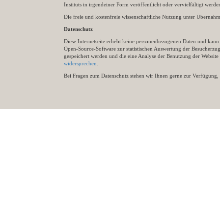
Instituts in irgendeiner Form veröffentlicht oder vervielfältigt wer
Die freie und kostenfreie wissenschaftliche Nutzung unter Übernahme 
Datenschutz
Diese Internetseite erhebt keine personenbezogenen Daten und kann ü
Open-Source-Software zur statistischen Auswertung der Besucherzugr
gespeichert werden und die eine Analyse der Benutzung der Websit
widersprechen
.
Bei Fragen zum Datenschutz stehen wir Ihnen gerne zur Verfügung, 