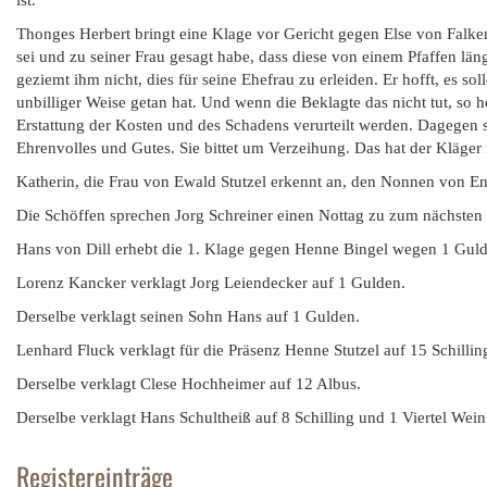
ist.
Thonges Herbert bringt eine Klage vor Gericht gegen Else von Falk
sei und zu seiner Frau gesagt habe, dass diese von einem Pfaffen länge
geziemt ihm nicht, dies für seine Ehefrau zu erleiden. Er hofft, es s
unbilliger Weise getan hat. Und wenn die Beklagte das nicht tut, so h
Erstattung der Kosten und des Schadens verurteilt werden. Dagegen sa
Ehrenvolles und Gutes. Sie bittet um Verzeihung. Das hat der Kläger f
Katherin, die Frau von Ewald Stutzel erkennt an, den Nonnen von En
Die Schöffen sprechen Jorg Schreiner einen Nottag zu zum nächsten 
Hans von Dill erhebt die 1. Klage gegen Henne Bingel wegen 1 Gulde
Lorenz Kancker verklagt Jorg Leiendecker auf 1 Gulden.
Derselbe verklagt seinen Sohn Hans auf 1 Gulden.
Lenhard Fluck verklagt für die Präsenz Henne Stutzel auf 15 Schilli
Derselbe verklagt Clese Hochheimer auf 12 Albus.
Derselbe verklagt Hans Schultheiß auf 8 Schilling und 1 Viertel Wein
Registereinträge