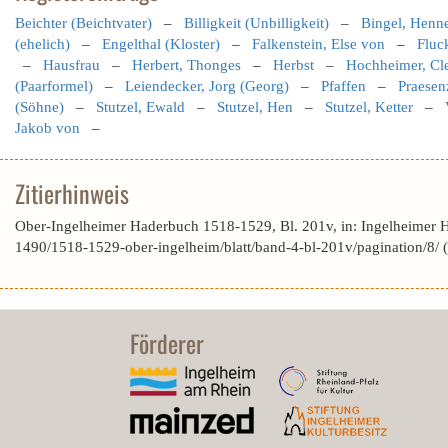
Beichter (Beichtvater)
–
Billigkeit (Unbilligkeit)
–
Bingel, Henn
(ehelich)
–
Engelthal (Kloster)
–
Falkenstein, Else von
–
Fluc
–
Hausfrau
–
Herbert, Thonges
–
Herbst
–
Hochheimer, Cl
(Paarformel)
–
Leiendecker, Jorg (Georg)
–
Pfaffen
–
Praesen
(Söhne)
–
Stutzel, Ewald
–
Stutzel, Hen
–
Stutzel, Ketter
–
Jakob von
–
Zitierhinweis
Ober-Ingelheimer Haderbuch 1518-1529, Bl. 201v, in: Ingelheimer 
1490/1518-1529-ober-ingelheim/blatt/band-4-bl-201v/pagination/8/
Förderer