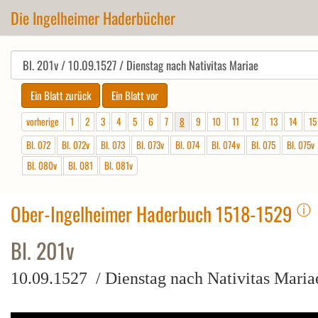
Die Ingelheimer Haderbücher
vorherige
1
2
3
4
5
6
7
8
9
10
11
12
13
14
15
Bl. 072
Bl. 072v
Bl. 073
Bl. 073v
Bl. 074
Bl. 074v
Bl. 075
Bl. 075v
Bl. 080v
Bl. 081
Bl. 081v
ⓘ
Ober-Ingelheimer Haderbuch 1518-1529
Bl. 201v
10.09.1527 / Dienstag nach Nativitas Maria