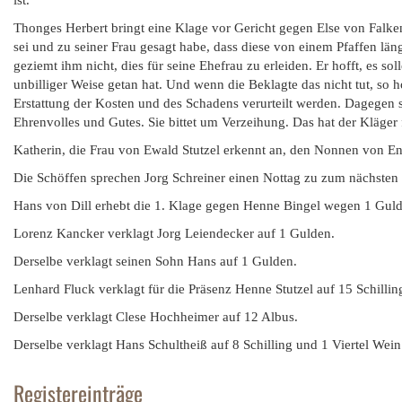
ist.
Thonges Herbert bringt eine Klage vor Gericht gegen Else von Falk
sei und zu seiner Frau gesagt habe, dass diese von einem Pfaffen länge
geziemt ihm nicht, dies für seine Ehefrau zu erleiden. Er hofft, es s
unbilliger Weise getan hat. Und wenn die Beklagte das nicht tut, so h
Erstattung der Kosten und des Schadens verurteilt werden. Dagegen sa
Ehrenvolles und Gutes. Sie bittet um Verzeihung. Das hat der Kläger f
Katherin, die Frau von Ewald Stutzel erkennt an, den Nonnen von En
Die Schöffen sprechen Jorg Schreiner einen Nottag zu zum nächsten 
Hans von Dill erhebt die 1. Klage gegen Henne Bingel wegen 1 Gulde
Lorenz Kancker verklagt Jorg Leiendecker auf 1 Gulden.
Derselbe verklagt seinen Sohn Hans auf 1 Gulden.
Lenhard Fluck verklagt für die Präsenz Henne Stutzel auf 15 Schilli
Derselbe verklagt Clese Hochheimer auf 12 Albus.
Derselbe verklagt Hans Schultheiß auf 8 Schilling und 1 Viertel Wein
Registereinträge