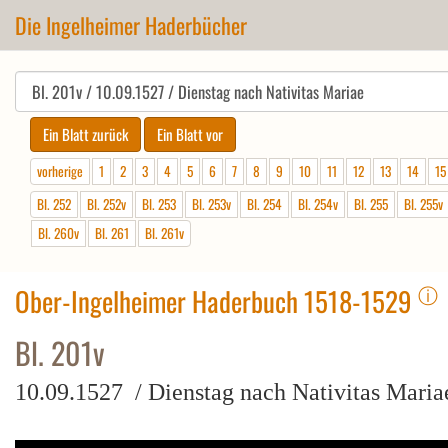
Die Ingelheimer Haderbücher
vorherige
1
2
3
4
5
6
7
8
9
10
11
12
13
14
15
Bl. 252
Bl. 252v
Bl. 253
Bl. 253v
Bl. 254
Bl. 254v
Bl. 255
Bl. 255v
Bl. 260v
Bl. 261
Bl. 261v
ⓘ
Ober-Ingelheimer Haderbuch 1518-1529
Bl. 201v
10.09.1527 / Dienstag nach Nativitas Maria