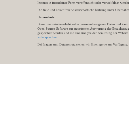
Instituts in irgendeiner Form veröffentlicht oder vervielfältigt wer
Die freie und kostenfreie wissenschaftliche Nutzung unter Übernahme 
Datenschutz
Diese Internetseite erhebt keine personenbezogenen Daten und kann ü
Open-Source-Software zur statistischen Auswertung der Besucherzugr
gespeichert werden und die eine Analyse der Benutzung der Websit
widersprechen
.
Bei Fragen zum Datenschutz stehen wir Ihnen gerne zur Verfügung, 