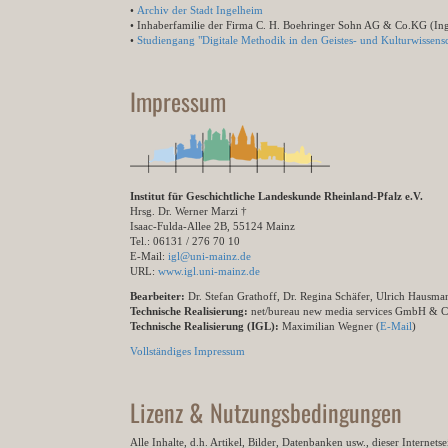
•
Archiv der Stadt Ingelheim
• Inhaberfamilie der Firma C. H. Boehringer Sohn AG & Co.KG (In
•
Studiengang "Digitale Methodik in den Geistes- und Kulturwissensc
Impressum
Institut für Geschichtliche Landeskunde Rheinland-Pfalz e.V.
Hrsg. Dr. Werner Marzi †
Isaac-Fulda-Allee 2B, 55124 Mainz
Tel.: 06131 / 276 70 10
E-Mail:
igl@uni-mainz.de
URL:
www.igl.uni-mainz.de
Bearbeiter:
Dr. Stefan Grathoff, Dr. Regina Schäfer, Ulrich Hausm
Technische Realisierung:
net/bureau new media services GmbH & 
Technische Realisierung (IGL):
Maximilian Wegner (
E-Mail
)
Vollständiges Impressum
Lizenz & Nutzungsbedingungen
Alle Inhalte, d.h. Artikel, Bilder, Datenbanken usw., dieser Internet