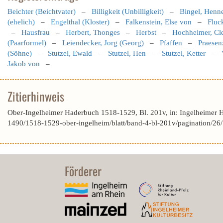
Beichter (Beichtvater)
–
Billigkeit (Unbilligkeit)
–
Bingel, Henn
(ehelich)
–
Engelthal (Kloster)
–
Falkenstein, Else von
–
Fluc
–
Hausfrau
–
Herbert, Thonges
–
Herbst
–
Hochheimer, Cl
(Paarformel)
–
Leiendecker, Jorg (Georg)
–
Pfaffen
–
Praesen
(Söhne)
–
Stutzel, Ewald
–
Stutzel, Hen
–
Stutzel, Ketter
–
Jakob von
–
Zitierhinweis
Ober-Ingelheimer Haderbuch 1518-1529, Bl. 201v, in: Ingelheimer 
1490/1518-1529-ober-ingelheim/blatt/band-4-bl-201v/pagination/26
Förderer