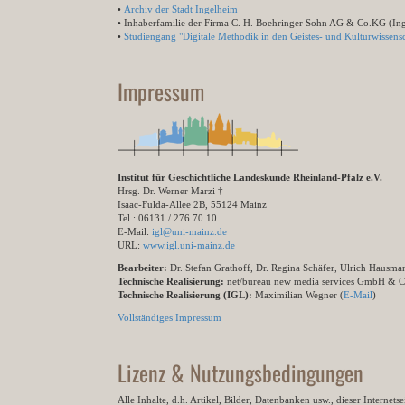
•
Archiv der Stadt Ingelheim
• Inhaberfamilie der Firma C. H. Boehringer Sohn AG & Co.KG (In
•
Studiengang "Digitale Methodik in den Geistes- und Kulturwissensc
Impressum
Institut für Geschichtliche Landeskunde Rheinland-Pfalz e.V.
Hrsg. Dr. Werner Marzi †
Isaac-Fulda-Allee 2B, 55124 Mainz
Tel.: 06131 / 276 70 10
E-Mail:
igl@uni-mainz.de
URL:
www.igl.uni-mainz.de
Bearbeiter:
Dr. Stefan Grathoff, Dr. Regina Schäfer, Ulrich Hausm
Technische Realisierung:
net/bureau new media services GmbH & 
Technische Realisierung (IGL):
Maximilian Wegner (
E-Mail
)
Vollständiges Impressum
Lizenz & Nutzungsbedingungen
Alle Inhalte, d.h. Artikel, Bilder, Datenbanken usw., dieser Internet