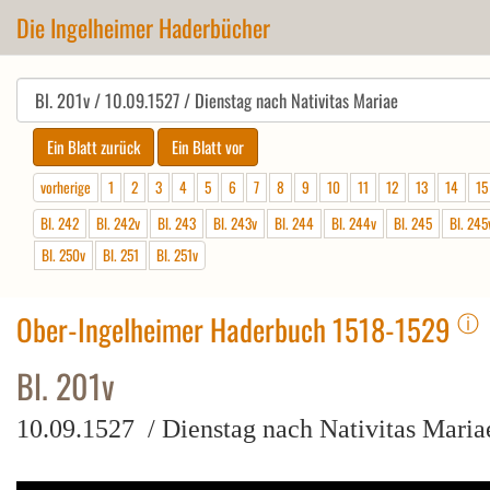
Die Ingelheimer Haderbücher
vorherige
1
2
3
4
5
6
7
8
9
10
11
12
13
14
15
Bl. 242
Bl. 242v
Bl. 243
Bl. 243v
Bl. 244
Bl. 244v
Bl. 245
Bl. 245
Bl. 250v
Bl. 251
Bl. 251v
ⓘ
Ober-Ingelheimer Haderbuch 1518-1529
Bl. 201v
10.09.1527 / Dienstag nach Nativitas Maria