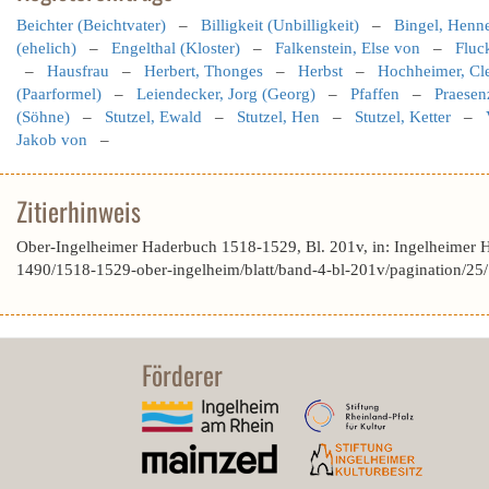
Beichter (Beichtvater)
–
Billigkeit (Unbilligkeit)
–
Bingel, Henn
(ehelich)
–
Engelthal (Kloster)
–
Falkenstein, Else von
–
Fluc
–
Hausfrau
–
Herbert, Thonges
–
Herbst
–
Hochheimer, Cl
(Paarformel)
–
Leiendecker, Jorg (Georg)
–
Pfaffen
–
Praesen
(Söhne)
–
Stutzel, Ewald
–
Stutzel, Hen
–
Stutzel, Ketter
–
Jakob von
–
Zitierhinweis
Ober-Ingelheimer Haderbuch 1518-1529, Bl. 201v, in: Ingelheimer 
1490/1518-1529-ober-ingelheim/blatt/band-4-bl-201v/pagination/25
Förderer