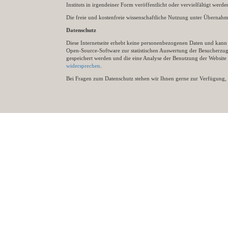
Instituts in irgendeiner Form veröffentlicht oder vervielfältigt wer
Die freie und kostenfreie wissenschaftliche Nutzung unter Übernahme 
Datenschutz
Diese Internetseite erhebt keine personenbezogenen Daten und kann ü
Open-Source-Software zur statistischen Auswertung der Besucherzugr
gespeichert werden und die eine Analyse der Benutzung der Websit
widersprechen
.
Bei Fragen zum Datenschutz stehen wir Ihnen gerne zur Verfügung, 