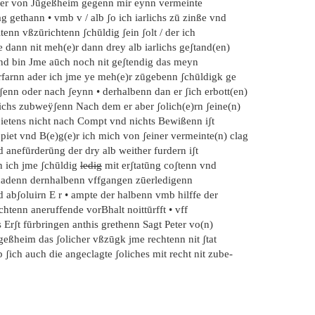
ter von Jūgeßheim gegenn mir eynn vermeinte
g gethann • vmb v / alb ʃo ich iarlichs zū zinße vnd
tenn vßzūrichtenn ʃchūldig ʃein ʃolt / der ich
 dann nit meh(e)r dann drey alb iarlichs geʃtand(en)
nd bin Jme aūch noch nit geʃtendig das meyn
rfarnn ader ich jme ye meh(e)r zūgebenn ʃchūldigk ge
ʃenn oder nach ʃeynn • derhalbenn dan er ʃich erbott(en)
lichs zubweÿʃenn Nach dem er aber ʃolich(e)rn ʃeine(n)
pietens nicht nach Compt vnd nichts Bewißenn iʃt
piet vnd B(e)g(e)r ich mich von ʃeiner vermeinte(n) clag
 anefūrderūng der dry alb weither furdern iʃt
n ich jme ʃchūldig
ledig
mit erʃtatūng coʃtenn vnd
hadenn dernhalbenn vffgangen zūerledigenn
 abʃoluirn E r • ampte der halbenn vmb hilffe der
htenn aneruffende vorBhalt noittūrfft • vff
 Erʃt fūrbringen anthis grethenn Sagt Peter vo(n)
geßheim das ʃolicher vßzūgk jme rechtenn nit ʃtat
 ʃich auch die angeclagte ʃoliches mit recht nit zube-