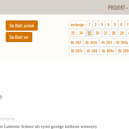
PROJEKT
vorherige
1
2
3
4
5
6
7
23
24
25
26
27
28
29
Bl. 242
Bl. 242v
Bl. 243
Bl. 243v
Bl. 247v
Bl. 248
Bl. 248v
Bl. 249
e
nskription
em Laūrentz Schnor als eynn gezūge kethenn witwe(n)