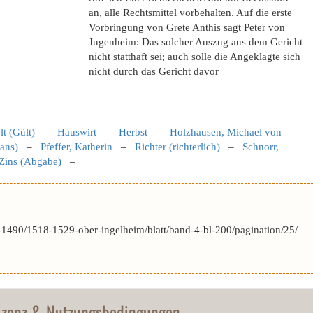
an, alle Rechtsmittel vorbehalten. Auf die erste
Vorbringung von Grete Anthis sagt Peter von
Jugenheim: Das solcher Auszug aus dem Gericht
nicht statthaft sei; auch solle die Angeklagte sich
nicht durch das Gericht davor
t (Gült)
–
Hauswirt
–
Herbst
–
Holzhausen, Michael von
–
Hans)
–
Pfeffer, Katherin
–
Richter (richterlich)
–
Schnorr,
Zins (Abgabe)
–
1490/1518-1529-ober-ingelheim/blatt/band-4-bl-200/pagination/25/
izenz & Nutzungsbedingungen