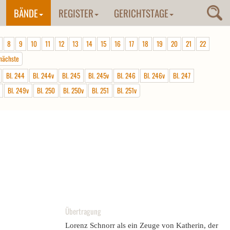
BÄNDE
REGISTER
GERICHTSTAGE
8
9
10
11
12
13
14
15
16
17
18
19
20
21
22
nächste
Bl. 244
Bl. 244v
Bl. 245
Bl. 245v
Bl. 246
Bl. 246v
Bl. 247
Bl. 249v
Bl. 250
Bl. 250v
Bl. 251
Bl. 251v
Übertragung
Lorenz Schnorr als ein Zeuge von Katherin, der