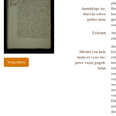
ph
kundeʃage ka-
Re
therein witwe
be
peffer hens
ge
wie
Erkennt
Jte
zū
Jm
Michel von holz
Er
heim et vxor etc/
er
Vergrößern
peter vo(n) gugeß-
me
heim
ich
ve
ve
we
we
vo
Da
ūo
des