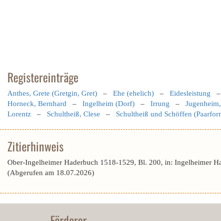
Registereinträge
Anthes, Grete (Gretgin, Gret)
–
Ehe (ehelich)
–
Eidesleistung
Horneck, Bernhard
–
Ingelheim (Dorf)
–
Irrung
–
Jugenheim,
Lorentz
–
Schultheiß, Clese
–
Schultheiß und Schöffen (Paarfor
Zitierhinweis
Ober-Ingelheimer Haderbuch 1518-1529, Bl. 200, in: Ingelheimer H
(Abgerufen am 18.07.2026)
Förderer