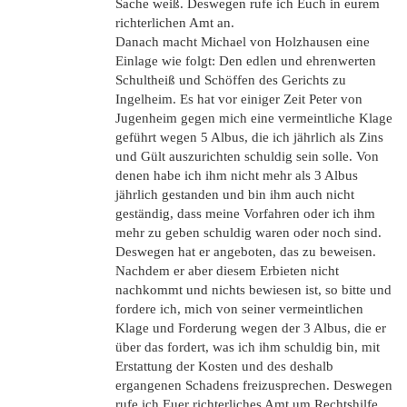
Sache weiß. Deswegen rufe ich Euch in eurem
richterlichen Amt an.
Danach macht Michael von Holzhausen eine
Einlage wie folgt: Den edlen und ehrenwerten
Schultheiß und Schöffen des Gerichts zu
Ingelheim. Es hat vor einiger Zeit Peter von
Jugenheim gegen mich eine vermeintliche Klage
geführt wegen 5 Albus, die ich jährlich als Zins
und Gült auszurichten schuldig sein solle. Von
denen habe ich ihm nicht mehr als 3 Albus
jährlich gestanden und bin ihm auch nicht
geständig, dass meine Vorfahren oder ich ihm
mehr zu geben schuldig waren oder noch sind.
Deswegen hat er angeboten, das zu beweisen.
Nachdem er aber diesem Erbieten nicht
nachkommt und nichts bewiesen ist, so bitte und
fordere ich, mich von seiner vermeintlichen
Klage und Forderung wegen der 3 Albus, die er
über das fordert, was ich ihm schuldig bin, mit
Erstattung der Kosten und des deshalb
ergangenen Schadens freizusprechen. Deswegen
rufe ich Euer richterliches Amt um Rechtshilfe