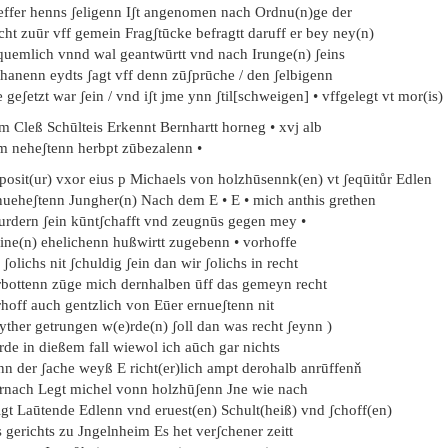
effer henns ʃeligenn Iʃt angenomen nach Ordnu(n)ge der
cht zuūr vff gemein Fragʃtūcke befragtt daruff er bey ney(n)
quemlich vnnd wal geantwūrtt vnd nach Irunge(n) ʃeins
thanenn eydts ʃagt vff denn zūʃprūche / den ʃelbigenn
 geʃetzt war ʃein / vnd iʃt jme ynn ʃtil[schweigen] • vffgelegt vt mor(is)
m Cleß Schūlteis Erkennt Bernhartt horneg • xvj alb
m neheʃtenn herbpt zūbezalenn •
posit(ur) vxor eius p Michaels von holzhūsennk(en) vt ʃeqūitůr Edlen
nueheʃtenn Jungher(n) Nach dem E • E • mich anthis grethen
furdern ʃein kūntʃchafft vnd zeugnūs gegen mey •
ine(n) ehelichenn hußwirtt zugebenn • vorhoffe
 ʃolichs nit ʃchuldig ʃein dan wir ʃolichs in recht
rbottenn zūge mich dernhalben ūff das gemeyn recht
rhoff auch gentzlich von Eūer ernueʃtenn nit
yther getrungen w(e)rde(n) ʃoll dan was recht ʃeynn )
rde in dießem fall wiewol ich aūch gar nichts
nn der ʃache weyß E richt(er)lich ampt derohalb anrūffenň
ͦrnach Legt michel vonn holzhūʃenn Jne wie nach
lgt Laūtende Edlenn vnd eruest(en) Schult(heiß) vnd ʃchoff(en)
 gerichts zu Jngelnheim Es het verʃchener zeitt