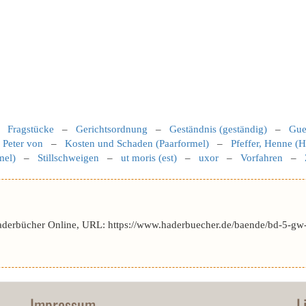
–
Fragstücke
–
Gerichtsordnung
–
Geständnis (geständig)
–
Guel
 Peter von
–
Kosten und Schaden (Paarformel)
–
Pfeffer, Henne (
mel)
–
Stillschweigen
–
ut moris (est)
–
uxor
–
Vorfahren
–
aderbücher Online, URL: https://www.haderbuecher.de/baende/bd-5-gw-
Impressum
L