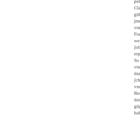
pe
Cla
gūl
jme
vn
Fo
we
ʃo
er
So 
vnd
da
ʃc
vnd
Rec
das
gū
hab