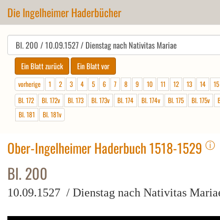
Die Ingelheimer Haderbücher
vorherige
1
2
3
4
5
6
7
8
9
10
11
12
13
14
15
Bl. 172
Bl. 172v
Bl. 173
Bl. 173v
Bl. 174
Bl. 174v
Bl. 175
Bl. 175v
B
Bl. 181
Bl. 181v
ⓘ
Ober-Ingelheimer Haderbuch 1518-1529
Bl. 200
10.09.1527 / Dienstag nach Nativitas Maria