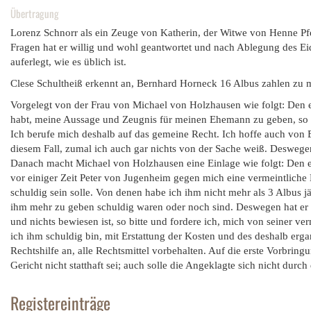
Übertragung
Lorenz Schnorr als ein Zeuge von Katherin, der Witwe von Henne P
Fragen hat er willig und wohl geantwortet und nach Ablegung des Eid
auferlegt, wie es üblich ist.
Clese Schultheiß erkennt an, Bernhard Horneck 16 Albus zahlen zu
Vorgelegt von der Frau von Michael von Holzhausen wie folgt: Den e
habt, meine Aussage und Zeugnis für meinen Ehemann zu geben, so ho
Ich berufe mich deshalb auf das gemeine Recht. Ich hoffe auch von Eu
diesem Fall, zumal ich auch gar nichts von der Sache weiß. Deswegen
Danach macht Michael von Holzhausen eine Einlage wie folgt: Den e
vor einiger Zeit Peter von Jugenheim gegen mich eine vermeintliche K
schuldig sein solle. Von denen habe ich ihm nicht mehr als 3 Albus j
ihm mehr zu geben schuldig waren oder noch sind. Deswegen hat er
und nichts bewiesen ist, so bitte und fordere ich, mich von seiner v
ich ihm schuldig bin, mit Erstattung der Kosten und des deshalb er
Rechtshilfe an, alle Rechtsmittel vorbehalten. Auf die erste Vorbri
Gericht nicht statthaft sei; auch solle die Angeklagte sich nicht durc
Registereinträge