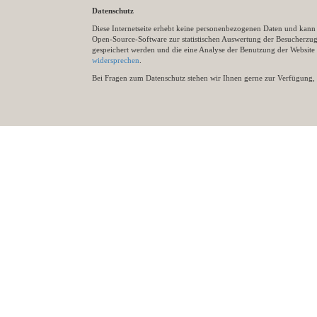
Datenschutz
Diese Internetseite erhebt keine personenbezogenen Daten und kann ü
Open-Source-Software zur statistischen Auswertung der Besucherzugr
gespeichert werden und die eine Analyse der Benutzung der Websit
widersprechen
.
Bei Fragen zum Datenschutz stehen wir Ihnen gerne zur Verfügung, 