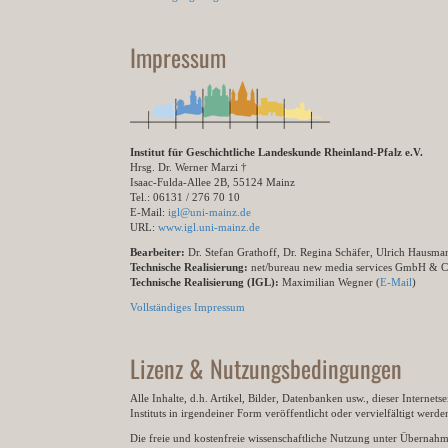
Impressum
Institut für Geschichtliche Landeskunde Rheinland-Pfalz e.V.
Hrsg. Dr. Werner Marzi †
Isaac-Fulda-Allee 2B, 55124 Mainz
Tel.: 06131 / 276 70 10
E-Mail:
igl@uni-mainz.de
URL:
www.igl.uni-mainz.de
Bearbeiter:
Dr. Stefan Grathoff, Dr. Regina Schäfer, Ulrich Hausm
Technische Realisierung:
net/bureau new media services GmbH & 
Technische Realisierung (IGL):
Maximilian Wegner (
E-Mail
)
Vollständiges Impressum
Lizenz & Nutzungsbedingungen
Alle Inhalte, d.h. Artikel, Bilder, Datenbanken usw., dieser Internet
Instituts in irgendeiner Form veröffentlicht oder vervielfältigt wer
Die freie und kostenfreie wissenschaftliche Nutzung unter Übernahme 