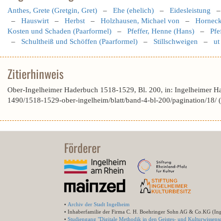
Anthes, Grete (Gretgin, Gret)
–
Ehe (ehelich)
–
Eidesleistung
–
Hauswirt
–
Herbst
–
Holzhausen, Michael von
–
Horneck
Kosten und Schaden (Paarformel)
–
Pfeffer, Henne (Hans)
–
Pfe
–
Schultheiß und Schöffen (Paarformel)
–
Stillschweigen
–
ut
Zitierhinweis
Ober-Ingelheimer Haderbuch 1518-1529, Bl. 200, in: Ingelheimer H
1490/1518-1529-ober-ingelheim/blatt/band-4-bl-200/pagination/18/
Förderer
•
Archiv der Stadt Ingelheim
• Inhaberfamilie der Firma C. H. Boehringer Sohn AG & Co.KG (In
•
Studiengang "Digitale Methodik in den Geistes- und Kulturwissensc