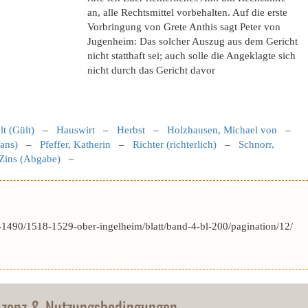
an, alle Rechtsmittel vorbehalten. Auf die erste
Vorbringung von Grete Anthis sagt Peter von
Jugenheim: Das solcher Auszug aus dem Gericht
nicht statthaft sei; auch solle die Angeklagte sich
nicht durch das Gericht davor
t (Gült)
–
Hauswirt
–
Herbst
–
Holzhausen, Michael von
–
Hans)
–
Pfeffer, Katherin
–
Richter (richterlich)
–
Schnorr,
Zins (Abgabe)
–
1490/1518-1529-ober-ingelheim/blatt/band-4-bl-200/pagination/12/
izenz & Nutzungsbedingungen