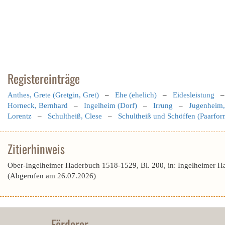
Registereinträge
Anthes, Grete (Gretgin, Gret)
–
Ehe (ehelich)
–
Eidesleistung
Horneck, Bernhard
–
Ingelheim (Dorf)
–
Irrung
–
Jugenheim,
Lorentz
–
Schultheiß, Clese
–
Schultheiß und Schöffen (Paarfor
Zitierhinweis
Ober-Ingelheimer Haderbuch 1518-1529, Bl. 200, in: Ingelheimer H
(Abgerufen am 26.07.2026)
Förderer