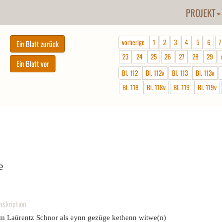
PROJEKT
vorherige
1
2
3
4
5
6
7
23
24
25
26
27
28
29
Bl. 112
Bl. 112v
Bl. 113
Bl. 113v
Bl. 118
Bl. 118v
Bl. 119
Bl. 119v
e
nskription
em Laūrentz Schnor als eynn gezūge kethenn witwe(n)