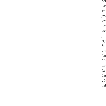
pe
Cla
gūl
jme
vn
Fo
we
ʃo
er
So 
vnd
da
ʃc
vnd
Rec
das
gū
hab