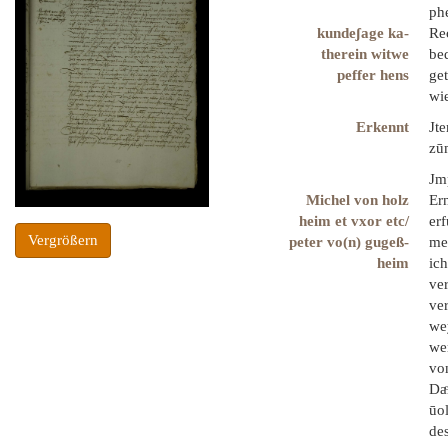
ph
kundeʃage ka-
Re
therein witwe
be
peffer hens
ge
wie
Erkennt
Jte
zū
Jm
Michel von holz
Er
heim et vxor etc/
er
Vergrößern
peter vo(n) gugeß-
me
heim
ich
ve
ve
we
we
vo
Da
ūo
des