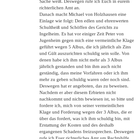
Sache weiß. Deswegen rufe ich Euch in eurem
richterlichen Amt an.
Danach macht Michael von Holzhausen eine
Einlage wie folgt: Den edlen und ehrenwerten
Schultheiß und Schöffen des Gerichts zu
Ingelheim. Es hat vor einiger Zeit Peter von
Jugenheim gegen mich eine vermeintliche Klage
geführt wegen 5 Albus, die ich jährlich als Zins
und Gült auszurichten schuldig sein solle. Von
denen habe ich ihm nicht mehr als 3 Albus
jährlich gestanden und bin ihm auch nicht
geständig, dass meine Vorfahren oder ich ihm
mehr zu geben schuldig waren oder noch sind.
Deswegen hat er angeboten, das zu beweisen.
Nachdem er aber diesem Erbieten nicht
nachkommt und nichts bewiesen ist, so bitte und
fordere ich, mich von seiner vermeintlichen
Klage und Forderung wegen der 3 Albus, die er
über das fordert, was ich ihm schuldig bin, mit
Erstattung der Kosten und des deshalb
ergangenen Schadens freizusprechen. Deswegen
rufe ich Euer richterliches Amt um Rechtshilfe