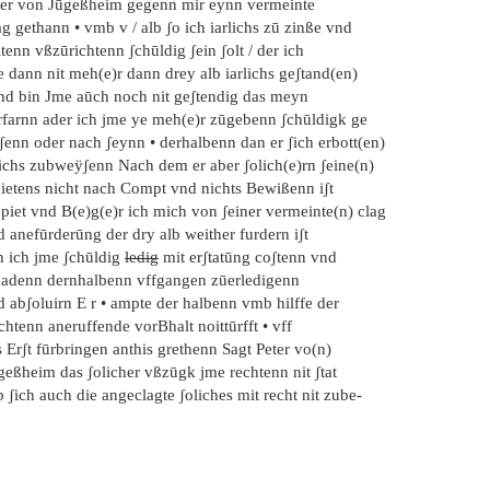
ter von Jūgeßheim gegenn mir eynn vermeinte
g gethann • vmb v / alb ʃo ich iarlichs zū zinße vnd
tenn vßzūrichtenn ʃchūldig ʃein ʃolt / der ich
 dann nit meh(e)r dann drey alb iarlichs geʃtand(en)
nd bin Jme aūch noch nit geʃtendig das meyn
rfarnn ader ich jme ye meh(e)r zūgebenn ʃchūldigk ge
ʃenn oder nach ʃeynn • derhalbenn dan er ʃich erbott(en)
lichs zubweÿʃenn Nach dem er aber ʃolich(e)rn ʃeine(n)
pietens nicht nach Compt vnd nichts Bewißenn iʃt
piet vnd B(e)g(e)r ich mich von ʃeiner vermeinte(n) clag
 anefūrderūng der dry alb weither furdern iʃt
n ich jme ʃchūldig
ledig
mit erʃtatūng coʃtenn vnd
hadenn dernhalbenn vffgangen zūerledigenn
 abʃoluirn E r • ampte der halbenn vmb hilffe der
htenn aneruffende vorBhalt noittūrfft • vff
 Erʃt fūrbringen anthis grethenn Sagt Peter vo(n)
geßheim das ʃolicher vßzūgk jme rechtenn nit ʃtat
 ʃich auch die angeclagte ʃoliches mit recht nit zube-