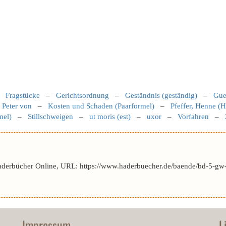
–
Fragstücke
–
Gerichtsordnung
–
Geständnis (geständig)
–
Guel
 Peter von
–
Kosten und Schaden (Paarformel)
–
Pfeffer, Henne (
mel)
–
Stillschweigen
–
ut moris (est)
–
uxor
–
Vorfahren
–
aderbücher Online, URL: https://www.haderbuecher.de/baende/bd-5-gw-
Impressum
L