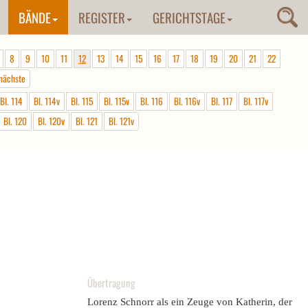
BÄNDE
REGISTER
GERICHTSTAGE
8
9
10
11
12
13
14
15
16
17
18
19
20
21
22
nächste
Bl. 114
Bl. 114v
Bl. 115
Bl. 115v
Bl. 116
Bl. 116v
Bl. 117
Bl. 117v
Bl. 120
Bl. 120v
Bl. 121
Bl. 121v
Übertragung
Lorenz Schnorr als ein Zeuge von Katherin, der