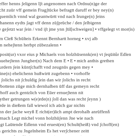
effer henns ʃeligenn Iʃt angenomen nach Ordnu(n)ge der
cht zuūr vff gemein Fragʃtūcke befragtt daruff er bey ney(n)
quemlich vnnd wal geantwūrtt vnd nach Irunge(n) ʃeins
thanenn eydts ʃagt vff denn zūʃprūche / den ʃelbigenn
 geʃetzt war ʃein / vnd iʃt jme ynn ʃtil[schweigen] • vffgelegt vt mor(is)
m Cleß Schūlteis Erkennt Bernhartt horneg • xvj alb
m neheʃtenn herbpt zūbezalenn •
posit(ur) vxor eius p Michaels von holzhūsennk(en) vt ʃeqūitůr Edlen
nueheʃtenn Jungher(n) Nach dem E • E • mich anthis grethen
furdern ʃein kūntʃchafft vnd zeugnūs gegen mey •
ine(n) ehelichenn hußwirtt zugebenn • vorhoffe
 ʃolichs nit ʃchuldig ʃein dan wir ʃolichs in recht
rbottenn zūge mich dernhalben ūff das gemeyn recht
rhoff auch gentzlich von Eūer ernueʃtenn nit
yther getrungen w(e)rde(n) ʃoll dan was recht ʃeynn )
rde in dießem fall wiewol ich aūch gar nichts
nn der ʃache weyß E richt(er)lich ampt derohalb anrūffenň
ͦrnach Legt michel vonn holzhūʃenn Jne wie nach
lgt Laūtende Edlenn vnd eruest(en) Schult(heiß) vnd ʃchoff(en)
 gerichts zu Jngelnheim Es het verʃchener zeitt