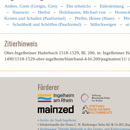
Anthes, Grete (Gretgin, Gret)
–
Ehe (ehelich)
–
Eidesleistung
–
Hauswirt
–
Herbst
–
Holzhausen, Michael von
–
Horneck
Kosten und Schaden (Paarformel)
–
Pfeffer, Henne (Hans)
–
Pfe
–
Schultheiß und Schöffen (Paarformel)
–
Stillschweigen
–
ut
Zitierhinweis
Ober-Ingelheimer Haderbuch 1518-1529, Bl. 200, in: Ingelheimer H
1490/1518-1529-ober-ingelheim/blatt/band-4-bl-200/pagination/11/
Förderer
•
Archiv der Stadt Ingelheim
• Inhaberfamilie der Firma C. H. Boehringer Sohn AG & Co.KG (In
•
Studiengang "Digitale Methodik in den Geistes- und Kulturwissensc