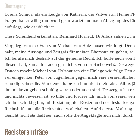
Übertragung
Lorenz Schnorr als ein Zeuge von Katherin, der Witwe von Henne P
Fragen hat er willig und wohl geantwortet und nach Ablegung des Eid
auferlegt, wie es üblich ist.
Clese Schultheiß erkennt an, Bernhard Horneck 16 Albus zahlen zu
Vorgelegt von der Frau von Michael von Holzhausen wie folgt: Den e
habt, meine Aussage und Zeugnis für meinen Ehemann zu geben, so ho
Ich berufe mich deshalb auf das gemeine Recht. Ich hoffe auch von Eu
diesem Fall, zumal ich auch gar nichts von der Sache weiß. Deswegen
Danach macht Michael von Holzhausen eine Einlage wie folgt: Den e
vor einiger Zeit Peter von Jugenheim gegen mich eine vermeintliche K
schuldig sein solle. Von denen habe ich ihm nicht mehr als 3 Albus j
ihm mehr zu geben schuldig waren oder noch sind. Deswegen hat er
und nichts bewiesen ist, so bitte und fordere ich, mich von seiner v
ich ihm schuldig bin, mit Erstattung der Kosten und des deshalb er
Rechtshilfe an, alle Rechtsmittel vorbehalten. Auf die erste Vorbri
Gericht nicht statthaft sei; auch solle die Angeklagte sich nicht durc
Registereinträge