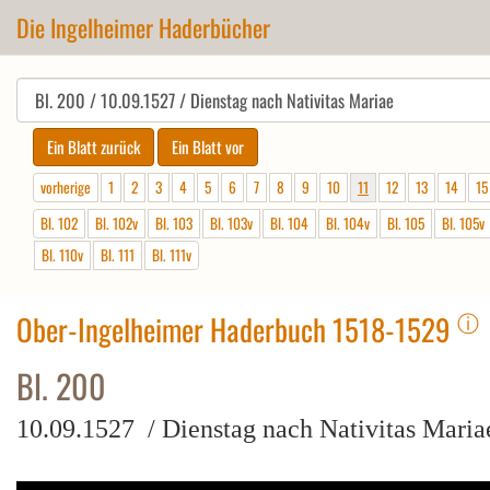
Die Ingelheimer Haderbücher
vorherige
1
2
3
4
5
6
7
8
9
10
11
12
13
14
15
Bl. 102
Bl. 102v
Bl. 103
Bl. 103v
Bl. 104
Bl. 104v
Bl. 105
Bl. 105v
Bl. 110v
Bl. 111
Bl. 111v
ⓘ
Ober-Ingelheimer Haderbuch 1518-1529
Bl. 200
10.09.1527 / Dienstag nach Nativitas Maria