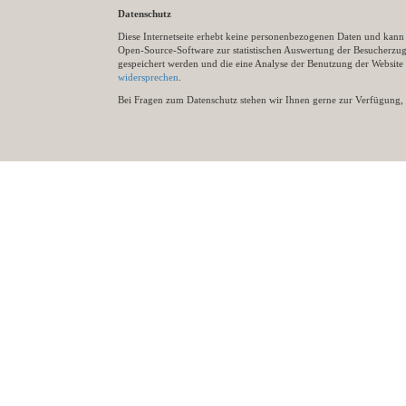
Datenschutz
Diese Internetseite erhebt keine personenbezogenen Daten und kann ü
Open-Source-Software zur statistischen Auswertung der Besucherzugr
gespeichert werden und die eine Analyse der Benutzung der Websit
widersprechen
.
Bei Fragen zum Datenschutz stehen wir Ihnen gerne zur Verfügung, 