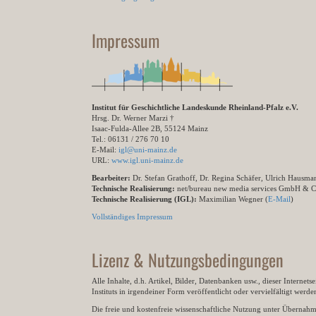
Impressum
Institut für Geschichtliche Landeskunde Rheinland-Pfalz e.V.
Hrsg. Dr. Werner Marzi †
Isaac-Fulda-Allee 2B, 55124 Mainz
Tel.: 06131 / 276 70 10
E-Mail:
igl@uni-mainz.de
URL:
www.igl.uni-mainz.de
Bearbeiter:
Dr. Stefan Grathoff, Dr. Regina Schäfer, Ulrich Hausm
Technische Realisierung:
net/bureau new media services GmbH & 
Technische Realisierung (IGL):
Maximilian Wegner (
E-Mail
)
Vollständiges Impressum
Lizenz & Nutzungsbedingungen
Alle Inhalte, d.h. Artikel, Bilder, Datenbanken usw., dieser Internet
Instituts in irgendeiner Form veröffentlicht oder vervielfältigt wer
Die freie und kostenfreie wissenschaftliche Nutzung unter Übernahme 