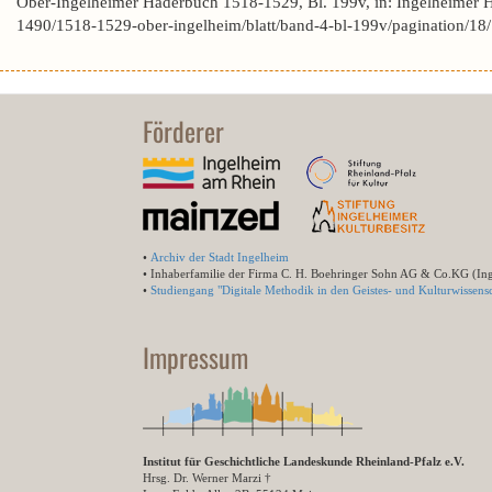
Ober-Ingelheimer Haderbuch 1518-1529, Bl. 199v, in: Ingelheimer 
1490/1518-1529-ober-ingelheim/blatt/band-4-bl-199v/pagination/18
Förderer
•
Archiv der Stadt Ingelheim
• Inhaberfamilie der Firma C. H. Boehringer Sohn AG & Co.KG (In
•
Studiengang "Digitale Methodik in den Geistes- und Kulturwissensc
Impressum
Institut für Geschichtliche Landeskunde Rheinland-Pfalz e.V.
Hrsg. Dr. Werner Marzi †