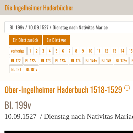
Die Ingelheimer Haderbücher
vorherige
1
2
3
4
5
6
7
8
9
10
11
12
13
14
15
Bl. 172
Bl. 172v
Bl. 173
Bl. 173v
Bl. 174
Bl. 174v
Bl. 175
Bl. 175v
B
Bl. 181
Bl. 181v
ⓘ
Ober-Ingelheimer Haderbuch 1518-1529
Bl. 199v
10.09.1527 / Dienstag nach Nativitas Maria