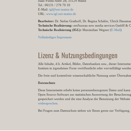
Isaac-Fulda-Allee 2B, 55124 Mainz
Tel.: 06131 / 276 70 10
E-Mail:
igl@uni-mainz.de
URL:
www.igl.uni-mainz.de
Bearbeiter:
Dr. Stefan Grathoff, Dr. Regina Schäfer, Ulrich Hausm
Technische Realisierung:
net/bureau new media services GmbH & 
Technische Realisierung (IGL):
Maximilian Wegner (
E-Mail
)
Vollständiges Impressum
Lizenz & Nutzungsbedingungen
Alle Inhalte, d.h. Artikel, Bilder, Datenbanken usw., dieser Internet
Instituts in irgendeiner Form veröffentlicht oder vervielfältigt wer
Die freie und kostenfreie wissenschaftliche Nutzung unter Übernahme 
Datenschutz
Diese Internetseite erhebt keine personenbezogenen Daten und kann ü
Open-Source-Software zur statistischen Auswertung der Besucherzugr
gespeichert werden und die eine Analyse der Benutzung der Websit
widersprechen
.
Bei Fragen zum Datenschutz stehen wir Ihnen gerne zur Verfügung, 