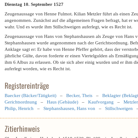
Dienstag 10. September 1527
Zeugenaussage von Henne Fulmot. Kilian Metzler führt als einen 
angenommen. Zunächst auf die allgemeinen Fragen befragt, hat er woh
wahr. Und es wurde ihm Stillschweigen auferlegt, wie es Recht ist.
Zeugenaussage von Hans von Stephanshausen als Zeuge von Hans vo
Stephanshausen wurde angenommen nach der Gerichtsordnung. Befragt
Anklage sagt er: Er habe von Henne Pfeffer gehört, dass der verstor
jährliche Gülte, davon forderte er einen Viertelgulden als Ermäßigu
ihm 6 Albus zu erlassen. Ob sie sich aber einig wurden und er ihm die
auferlegt worden, wie es Recht ist.
Registereinträge
Baecker (Bäcker/Tätigkeit)
–
Becker, Theis
–
Beklagter (Beklag
Gerichtsordnung
–
Haus (Gebäude)
–
Kaufvorgang
–
Metzler
Philip, Henrich
–
Stephanshausen, Hans von
–
Stillschweigen
Zitierhinweis