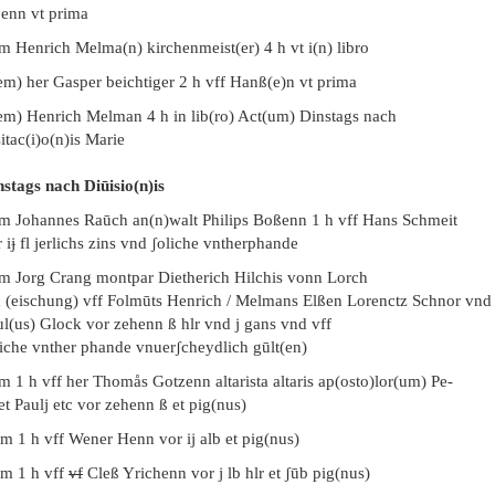
benn vt prima
m Henrich Melma(n) kirchenmeist(er) 4 h vt i(n) libro
em) her Gasper beichtiger 2 h vff Hanß(e)n vt prima
tem) Henrich Melman 4 h in lib(ro) Act(um) Dinstags nach
itac(i)o(n)is Marie
nstags nach Diūisio(n)is
em Johannes Raūch an(n)walt Philips Boßenn 1 h vff Hans Schmeit
 iɉ fl jerlichs zins vnd ʃoliche vntherphande
em Jorg Crang montpar Dietherich Hilchis vonn Lorch
h (eischung) vff Folmūts Henrich / Melmans Elßen Lorenctz Schnor vnd
ul(us) Glock vor zehenn ß hlr vnd j gans vnd vff
liche vnther phande vnuerʃcheydlich gūlt(en)
m 1 h vff her Thomås Gotzenn altarista altaris ap(osto)lor(um) Pe-
 et Paulj etc vor zehenn ß et pig(nus)
m 1 h vff Wener Henn vor ij alb et pig(nus)
em 1 h vff
vf
Cleß Yrichenn vor j lb hlr et ʃūb pig(nus)