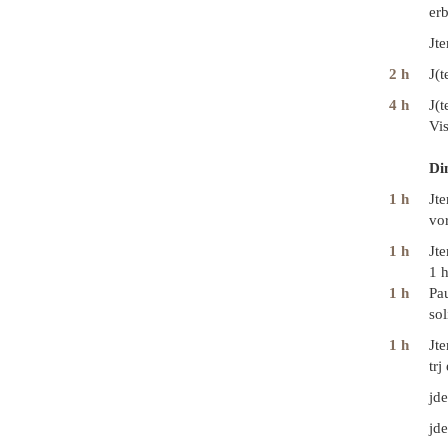
er
Jte
2 h
J(t
4 h
J(
Vis
Di
1 h
Jt
vor
1 h
Jt
1 
1 h
Pa
so
1 h
Jte
trj
jde
jd