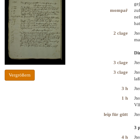
geʃ
mompař
zu
neß
ha
2 clage
Jt
ma
Di
3 clage
Jte
3 clage
Jt
Vergrößern
la
3 h
Jt
1 h
Jt
Vl
leip fūr gūtt
Jte
3 p
4 h
Jt