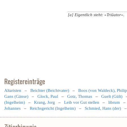
[a] Eigentlich steht: »Triūator«.
Registereinträge
Altaristen
–
Beichter (Beichtvater)
–
Boos (von Waldeck), Phili
Gans (Gänse)
–
Glock, Paul
–
Gotz, Thomas
–
Guelt (Gült)
(Ingelheim)
–
Krang, Jorg
–
Leib vor Gut stellen
–
librum
Johannes
–
Reichsgericht (Ingelheim)
–
Schmied, Hans (der)
Zitierhinweis