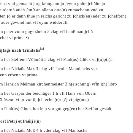
etzt vnd gemacht jorg krangenn jn ʃeynn gulte ʃchūlte jn
furdernň aūch ʃunʃt an allenn orte(n) zumachenn vnd zu
en ʃo er dann thūe jn reichs gericht zū ʃchick(en) ader zū ʃchaff(en)
t ader gevūnd mit vff eynn widderuff
em peter vonn gugeßheim 3 clag vff hanßman ʃchū-
cher vt prima •)
[a]
nʃtags nach Trinitatis
m her Steffenn Vūlmūtt 3 clag vff Paul(us) Glūck vt ʃ(u)p(r)a
em her Niclaūs Maß 3 clag vff Jacobs Mannbachs ver-
ßenn erbenn vt prima
em Henrich Melman kirchenmeister 3 h(eischung) vffn i(n) libro
em her Gaspar der beichtiger 1 h vff Hans von Obern
ßhūsenn
vt pr
vor iij ʃch echel(e)r [?] vt pig(nus)
m Paul(us) Glock hot leip vor gut geg(en) her Steffan gestalt
ost Petrj et Paůlj i(n)
em her Niclaūs Moß 4 h vder clag vff Manbachs