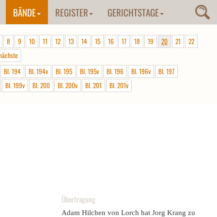
BÄNDE
REGISTER
GERICHTSTAGE
8
9
10
11
12
13
14
15
16
17
18
19
20
21
22
nächste
Bl. 194
Bl. 194v
Bl. 195
Bl. 195v
Bl. 196
Bl. 196v
Bl. 197
Bl. 199v
Bl. 200
Bl. 200v
Bl. 201
Bl. 201v
Übertragung
Adam Hilchen von Lorch hat Jorg Krang zu