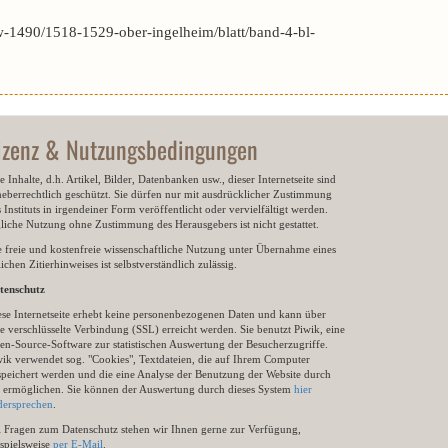
-1490/1518-1529-ober-ingelheim/blatt/band-4-bl-
izenz & Nutzungsbedingungen
e Inhalte, d.h. Artikel, Bilder, Datenbanken usw., dieser Internetseite sind
heberrechtlich geschützt. Sie dürfen nur mit ausdrücklicher Zustimmung
 Instituts in irgendeiner Form veröffentlicht oder vervielfältigt werden.
gliche Nutzung ohne Zustimmung des Herausgebers ist nicht gestattet.
e freie und kostenfreie wissenschaftliche Nutzung unter Übernahme eines
ichen Zitierhinweises ist selbstverständlich zulässig.
tenschutz
ese Internetseite erhebt keine personenbezogenen Daten und kann über
e verschlüsselte Verbindung (SSL) erreicht werden. Sie benutzt Piwik, eine
en-Source-Software zur statistischen Auswertung der Besucherzugriffe.
wik verwendet sog. "Cookies", Textdateien, die auf Ihrem Computer
speichert werden und die eine Analyse der Benutzung der Website durch
e ermöglichen. Sie können der Auswertung durch dieses System
hier
dersprechen
.
i Fragen zum Datenschutz stehen wir Ihnen gerne zur Verfügung,
ispielsweise
per E-Mail
.