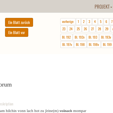
PROJEKT
vorherige
1
2
3
4
5
6
7
23
24
25
26
27
28
29
Bl. 192
Bl. 192v
Bl. 193
Bl. 193v
Bl. 197v
Bl. 198
Bl. 198v
Bl. 199
lorum
nskription
am hilchin vonn lach hot zu ʃeine(m)
volnach
mompar