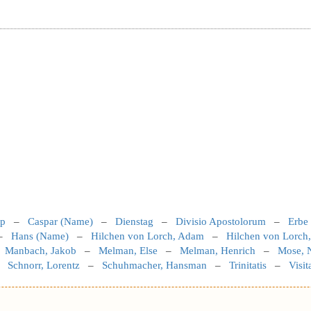
pp
–
Caspar (Name)
–
Dienstag
–
Divisio Apostolorum
–
Erbe
–
Hans (Name)
–
Hilchen von Lorch, Adam
–
Hilchen von Lorch,
–
Manbach, Jakob
–
Melman, Else
–
Melman, Henrich
–
Mose, N
–
Schnorr, Lorentz
–
Schuhmacher, Hansman
–
Trinitatis
–
Visit