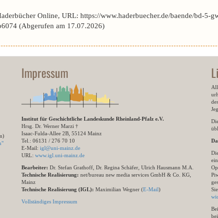
Haderbücher Online, URL: https://www.haderbuecher.de/baende/bd-5-gw
6074 (Abgerufen am 17.07.2026)
Impressum
L
All
ur
des
Je
Institut für Geschichtliche Landeskunde Rheinland-Pfalz e.V.
Di
Hrsg. Dr. Werner Marzi †
übl
Isaac-Fulda-Allee 2B, 55124 Mainz
m)
Tel.: 06131 / 276 70 10
Da
n"
E-Mail:
igl@uni-mainz.de
Di
URL:
www.igl.uni-mainz.de
ein
Bearbeiter:
Dr. Stefan Grathoff, Dr. Regina Schäfer, Ulrich Hausmann M.A.
Op
Technische Realisierung:
net/bureau new media services GmbH & Co. KG,
Pi
Mainz
ge
Technische Realisierung (IGL):
Maximilian Wegner (
E-Mail
)
Si
wi
Vollständiges Impressum
Be
be