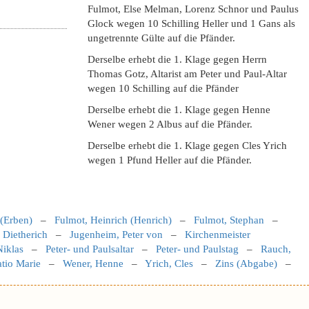
Fulmot, Else Melman, Lorenz Schnor und Paulus
Glock wegen 10 Schilling Heller und 1 Gans als
ungetrennte Gülte auf die Pfänder.
Derselbe erhebt die 1. Klage gegen Herrn
Thomas Gotz, Altarist am Peter und Paul-Altar
wegen 10 Schilling auf die Pfänder
Derselbe erhebt die 1. Klage gegen Henne
Wener wegen 2 Albus auf die Pfänder.
Derselbe erhebt die 1. Klage gegen Cles Yrich
wegen 1 Pfund Heller auf die Pfänder.
 (Erben)
–
Fulmot, Heinrich (Henrich)
–
Fulmot, Stephan
–
 Dietherich
–
Jugenheim, Peter von
–
Kirchenmeister
iklas
–
Peter- und Paulsaltar
–
Peter- und Paulstag
–
Rauch,
atio Marie
–
Wener, Henne
–
Yrich, Cles
–
Zins (Abgabe)
–