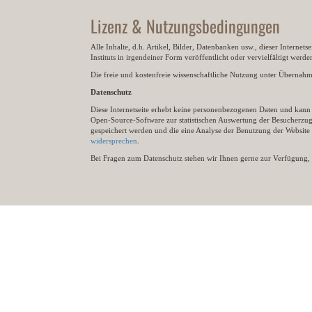
Lizenz & Nutzungsbedingungen
Alle Inhalte, d.h. Artikel, Bilder, Datenbanken usw., dieser Internet
Instituts in irgendeiner Form veröffentlicht oder vervielfältigt wer
Die freie und kostenfreie wissenschaftliche Nutzung unter Übernahme 
Datenschutz
Diese Internetseite erhebt keine personenbezogenen Daten und kann ü
Open-Source-Software zur statistischen Auswertung der Besucherzugr
gespeichert werden und die eine Analyse der Benutzung der Websit
widersprechen
.
Bei Fragen zum Datenschutz stehen wir Ihnen gerne zur Verfügung, 