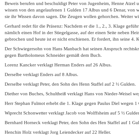
Beweis berufen und beschuldigt Peter von Jugenheim, Henne Atzel 
wissen von den angelaufenen 1 Gulden 17 Albus und 6 Denar, von wel
sie ihr Wissen davon sagen. Die Zeugen wollen gehorchen. Weiter wi
Gerhard redet für die Präsenz: Nachdem er die 1., 2., 3. Klage gef
nämlich einen Hof in der Stiegelgasse, auf der einen Seite neben Hei
gebrochen und heute ist er nicht erschienen. Er fordert, ihn seine 4
Der Schwiegersohn von Hans Manbach hat seinen Anspruch rechtskrä
gegen Bartholomeus Schneider gemäß dem Buch.
Lorenz Kancker verklagt Herman Enders auf 26 Albus.
Derselbe verklagt Enders auf 8 Albus.
Derselbe verklagt Peter, den Sohn des Henn Staffel auf 2 ½ Gulden.
Diether von Buches, Schultheiß verklagt Hans von Nieder-Weisel we
Herr Stephan Fulmot erhebt die 1. Klage gegen Paulus Diel wegen 1 G
Wiprecht Schonwetter verklagt Jacob von Wolffsheim auf 5 ½ Gulde
Bernhard Horneck verklagt Peter, den Sohn des Hen Staffel auf 1 Gu
Henchin Holz verklagt Jorg Leiendecker auf 22 Heller.