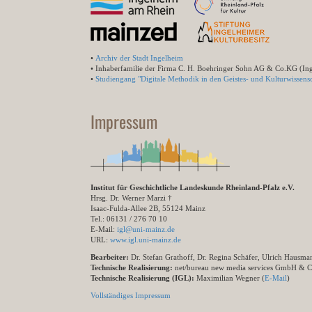
•
Archiv der Stadt Ingelheim
• Inhaberfamilie der Firma C. H. Boehringer Sohn AG & Co.KG (In
•
Studiengang "Digitale Methodik in den Geistes- und Kulturwissensc
Impressum
Institut für Geschichtliche Landeskunde Rheinland-Pfalz e.V.
Hrsg. Dr. Werner Marzi †
Isaac-Fulda-Allee 2B, 55124 Mainz
Tel.: 06131 / 276 70 10
E-Mail:
igl@uni-mainz.de
URL:
www.igl.uni-mainz.de
Bearbeiter:
Dr. Stefan Grathoff, Dr. Regina Schäfer, Ulrich Hausm
Technische Realisierung:
net/bureau new media services GmbH & 
Technische Realisierung (IGL):
Maximilian Wegner (
E-Mail
)
Vollständiges Impressum