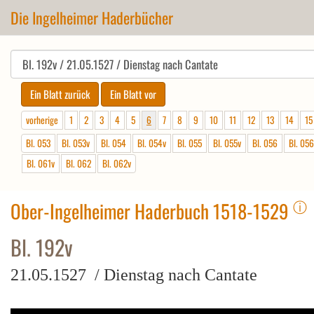
Die Ingelheimer Haderbücher
vorherige
1
2
3
4
5
6
7
8
9
10
11
12
13
14
15
Bl. 053
Bl. 053v
Bl. 054
Bl. 054v
Bl. 055
Bl. 055v
Bl. 056
Bl. 056
Bl. 061v
Bl. 062
Bl. 062v
ⓘ
Ober-Ingelheimer Haderbuch 1518-1529
Bl. 192v
21.05.1527 / Dienstag nach Cantate