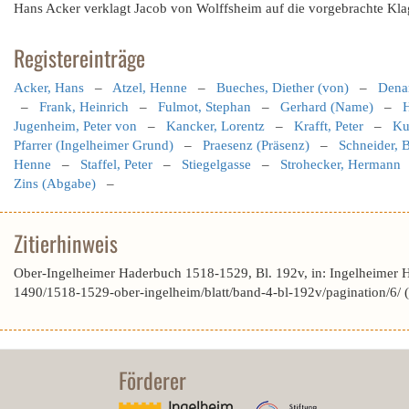
Hans Acker verklagt Jacob von Wolffsheim auf die vorgebrachte Kla
Registereinträge
Acker, Hans
–
Atzel, Henne
–
Bueches, Diether (von)
–
Denar
–
Frank, Heinrich
–
Fulmot, Stephan
–
Gerhard (Name)
–
Jugenheim, Peter von
–
Kancker, Lorentz
–
Krafft, Peter
–
Ku
Pfarrer (Ingelheimer Grund)
–
Praesenz (Präsenz)
–
Schneider, 
Henne
–
Staffel, Peter
–
Stiegelgasse
–
Strohecker, Hermann
Zins (Abgabe)
–
Zitierhinweis
Ober-Ingelheimer Haderbuch 1518-1529, Bl. 192v, in: Ingelheimer 
1490/1518-1529-ober-ingelheim/blatt/band-4-bl-192v/pagination/6/
Förderer