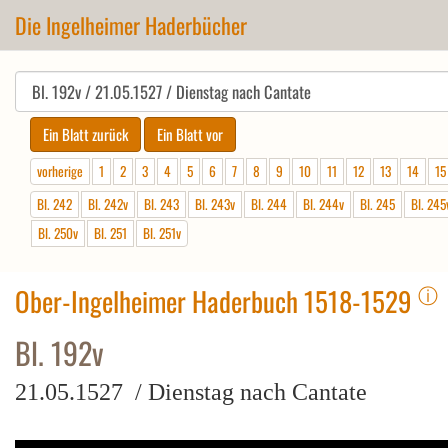
Die Ingelheimer Haderbücher
vorherige
1
2
3
4
5
6
7
8
9
10
11
12
13
14
15
Bl. 242
Bl. 242v
Bl. 243
Bl. 243v
Bl. 244
Bl. 244v
Bl. 245
Bl. 245
Bl. 250v
Bl. 251
Bl. 251v
ⓘ
Ober-Ingelheimer Haderbuch 1518-1529
Bl. 192v
21.05.1527 / Dienstag nach Cantate