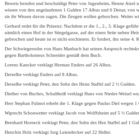
Beweis berufen und beschuldigt Peter von Jugenheim, Henne Atzel 
wissen von den angelaufenen 1 Gulden 17 Albus und 6 Denar, von wel
sie ihr Wissen davon sagen. Die Zeugen wollen gehorchen. Weiter wi
Gerhard redet für die Präsenz: Nachdem er die 1., 2., 3. Klage gef
nämlich einen Hof in der Stiegelgasse, auf der einen Seite neben Hei
gebrochen und heute ist er nicht erschienen. Er fordert, ihn seine 4
Der Schwiegersohn von Hans Manbach hat seinen Anspruch rechtskrä
gegen Bartholomeus Schneider gemäß dem Buch.
Lorenz Kancker verklagt Herman Enders auf 26 Albus.
Derselbe verklagt Enders auf 8 Albus.
Derselbe verklagt Peter, den Sohn des Henn Staffel auf 2 ½ Gulden.
Diether von Buches, Schultheiß verklagt Hans von Nieder-Weisel we
Herr Stephan Fulmot erhebt die 1. Klage gegen Paulus Diel wegen 1 G
Wiprecht Schonwetter verklagt Jacob von Wolffsheim auf 5 ½ Gulde
Bernhard Horneck verklagt Peter, den Sohn des Hen Staffel auf 1 Gu
Henchin Holz verklagt Jorg Leiendecker auf 22 Heller.