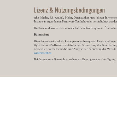
Lizenz & Nutzungsbedingungen
Alle Inhalte, d.h. Artikel, Bilder, Datenbanken usw., dieser Internet
Instituts in irgendeiner Form veröffentlicht oder vervielfältigt wer
Die freie und kostenfreie wissenschaftliche Nutzung unter Übernahme 
Datenschutz
Diese Internetseite erhebt keine personenbezogenen Daten und kann ü
Open-Source-Software zur statistischen Auswertung der Besucherzugr
gespeichert werden und die eine Analyse der Benutzung der Websit
widersprechen
.
Bei Fragen zum Datenschutz stehen wir Ihnen gerne zur Verfügung, 