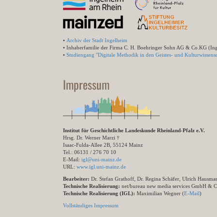
•
Archiv der Stadt Ingelheim
• Inhaberfamilie der Firma C. H. Boehringer Sohn AG & Co.KG (In
•
Studiengang "Digitale Methodik in den Geistes- und Kulturwissensc
Impressum
Institut für Geschichtliche Landeskunde Rheinland-Pfalz e.V.
Hrsg. Dr. Werner Marzi †
Isaac-Fulda-Allee 2B, 55124 Mainz
Tel.: 06131 / 276 70 10
E-Mail:
igl@uni-mainz.de
URL:
www.igl.uni-mainz.de
Bearbeiter:
Dr. Stefan Grathoff, Dr. Regina Schäfer, Ulrich Hausm
Technische Realisierung:
net/bureau new media services GmbH & 
Technische Realisierung (IGL):
Maximilian Wegner (
E-Mail
)
Vollständiges Impressum