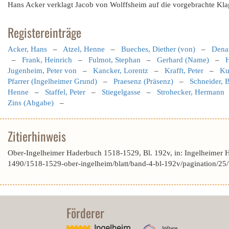
Hans Acker verklagt Jacob von Wolffsheim auf die vorgebrachte Kla
Registereinträge
Acker, Hans
–
Atzel, Henne
–
Bueches, Diether (von)
–
Denar
–
Frank, Heinrich
–
Fulmot, Stephan
–
Gerhard (Name)
–
Jugenheim, Peter von
–
Kancker, Lorentz
–
Krafft, Peter
–
Ku
Pfarrer (Ingelheimer Grund)
–
Praesenz (Präsenz)
–
Schneider, 
Henne
–
Staffel, Peter
–
Stiegelgasse
–
Strohecker, Hermann
Zins (Abgabe)
–
Zitierhinweis
Ober-Ingelheimer Haderbuch 1518-1529, Bl. 192v, in: Ingelheimer 
1490/1518-1529-ober-ingelheim/blatt/band-4-bl-192v/pagination
Förderer