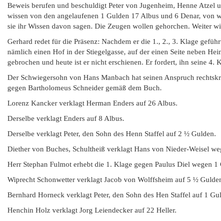
Beweis berufen und beschuldigt Peter von Jugenheim, Henne Atzel 
wissen von den angelaufenen 1 Gulden 17 Albus und 6 Denar, von wel
sie ihr Wissen davon sagen. Die Zeugen wollen gehorchen. Weiter wi
Gerhard redet für die Präsenz: Nachdem er die 1., 2., 3. Klage gef
nämlich einen Hof in der Stiegelgasse, auf der einen Seite neben Hei
gebrochen und heute ist er nicht erschienen. Er fordert, ihn seine 4
Der Schwiegersohn von Hans Manbach hat seinen Anspruch rechtskrä
gegen Bartholomeus Schneider gemäß dem Buch.
Lorenz Kancker verklagt Herman Enders auf 26 Albus.
Derselbe verklagt Enders auf 8 Albus.
Derselbe verklagt Peter, den Sohn des Henn Staffel auf 2 ½ Gulden.
Diether von Buches, Schultheiß verklagt Hans von Nieder-Weisel we
Herr Stephan Fulmot erhebt die 1. Klage gegen Paulus Diel wegen 1 G
Wiprecht Schonwetter verklagt Jacob von Wolffsheim auf 5 ½ Gulde
Bernhard Horneck verklagt Peter, den Sohn des Hen Staffel auf 1 Gu
Henchin Holz verklagt Jorg Leiendecker auf 22 Heller.