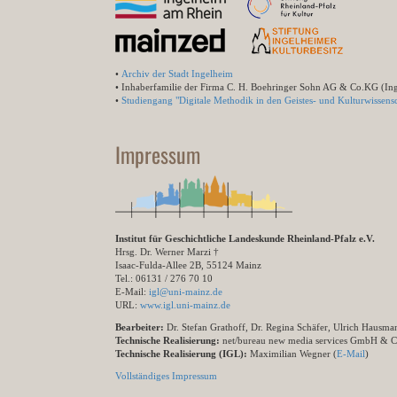
•
Archiv der Stadt Ingelheim
• Inhaberfamilie der Firma C. H. Boehringer Sohn AG & Co.KG (In
•
Studiengang "Digitale Methodik in den Geistes- und Kulturwissensc
Impressum
Institut für Geschichtliche Landeskunde Rheinland-Pfalz e.V.
Hrsg. Dr. Werner Marzi †
Isaac-Fulda-Allee 2B, 55124 Mainz
Tel.: 06131 / 276 70 10
E-Mail:
igl@uni-mainz.de
URL:
www.igl.uni-mainz.de
Bearbeiter:
Dr. Stefan Grathoff, Dr. Regina Schäfer, Ulrich Hausm
Technische Realisierung:
net/bureau new media services GmbH & 
Technische Realisierung (IGL):
Maximilian Wegner (
E-Mail
)
Vollständiges Impressum