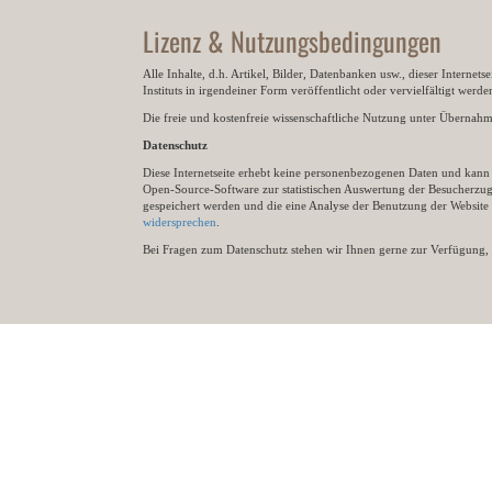
Lizenz & Nutzungsbedingungen
Alle Inhalte, d.h. Artikel, Bilder, Datenbanken usw., dieser Internet
Instituts in irgendeiner Form veröffentlicht oder vervielfältigt wer
Die freie und kostenfreie wissenschaftliche Nutzung unter Übernahme 
Datenschutz
Diese Internetseite erhebt keine personenbezogenen Daten und kann ü
Open-Source-Software zur statistischen Auswertung der Besucherzugr
gespeichert werden und die eine Analyse der Benutzung der Websit
widersprechen
.
Bei Fragen zum Datenschutz stehen wir Ihnen gerne zur Verfügung, 