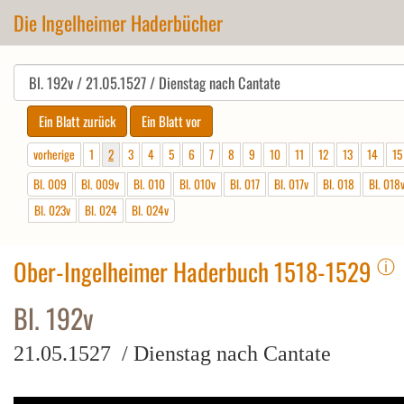
Die Ingelheimer Haderbücher
vorherige
1
2
3
4
5
6
7
8
9
10
11
12
13
14
15
Bl. 009
Bl. 009v
Bl. 010
Bl. 010v
Bl. 017
Bl. 017v
Bl. 018
Bl. 018
Bl. 023v
Bl. 024
Bl. 024v
ⓘ
Ober-Ingelheimer Haderbuch 1518-1529
Bl. 192v
21.05.1527 / Dienstag nach Cantate