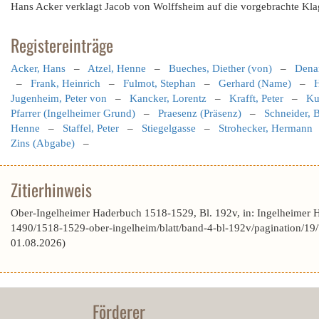
Hans Acker verklagt Jacob von Wolffsheim auf die vorgebrachte Kla
Registereinträge
Acker, Hans
–
Atzel, Henne
–
Bueches, Diether (von)
–
Denar
–
Frank, Heinrich
–
Fulmot, Stephan
–
Gerhard (Name)
–
Jugenheim, Peter von
–
Kancker, Lorentz
–
Krafft, Peter
–
Ku
Pfarrer (Ingelheimer Grund)
–
Praesenz (Präsenz)
–
Schneider, 
Henne
–
Staffel, Peter
–
Stiegelgasse
–
Strohecker, Hermann
Zins (Abgabe)
–
Zitierhinweis
Ober-Ingelheimer Haderbuch 1518-1529, Bl. 192v, in: Ingelheimer 
1490/1518-1529-ober-ingelheim/blatt/band-4-bl-192v/paginatio
01.08.2026)
Förderer