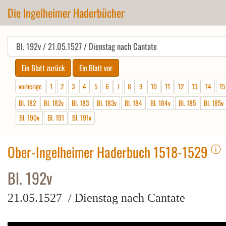
Die Ingelheimer Haderbücher
vorherige
1
2
3
4
5
6
7
8
9
10
11
12
13
14
15
Bl. 182
Bl. 182v
Bl. 183
Bl. 183v
Bl. 184
Bl. 184v
Bl. 185
Bl. 185v
Bl. 190v
Bl. 191
Bl. 191v
ⓘ
Ober-Ingelheimer Haderbuch 1518-1529
Bl. 192v
21.05.1527 / Dienstag nach Cantate