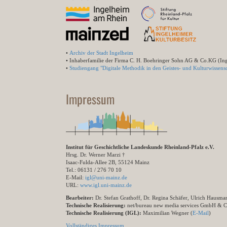
•
Archiv der Stadt Ingelheim
• Inhaberfamilie der Firma C. H. Boehringer Sohn AG & Co.KG (In
•
Studiengang "Digitale Methodik in den Geistes- und Kulturwissensc
Impressum
Institut für Geschichtliche Landeskunde Rheinland-Pfalz e.V.
Hrsg. Dr. Werner Marzi †
Isaac-Fulda-Allee 2B, 55124 Mainz
Tel.: 06131 / 276 70 10
E-Mail:
igl@uni-mainz.de
URL:
www.igl.uni-mainz.de
Bearbeiter:
Dr. Stefan Grathoff, Dr. Regina Schäfer, Ulrich Hausm
Technische Realisierung:
net/bureau new media services GmbH & 
Technische Realisierung (IGL):
Maximilian Wegner (
E-Mail
)
Vollständiges Impressum