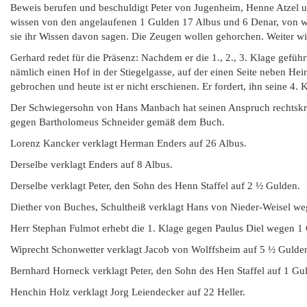
Beweis berufen und beschuldigt Peter von Jugenheim, Henne Atzel 
wissen von den angelaufenen 1 Gulden 17 Albus und 6 Denar, von wel
sie ihr Wissen davon sagen. Die Zeugen wollen gehorchen. Weiter wi
Gerhard redet für die Präsenz: Nachdem er die 1., 2., 3. Klage gef
nämlich einen Hof in der Stiegelgasse, auf der einen Seite neben Hei
gebrochen und heute ist er nicht erschienen. Er fordert, ihn seine 4
Der Schwiegersohn von Hans Manbach hat seinen Anspruch rechtskrä
gegen Bartholomeus Schneider gemäß dem Buch.
Lorenz Kancker verklagt Herman Enders auf 26 Albus.
Derselbe verklagt Enders auf 8 Albus.
Derselbe verklagt Peter, den Sohn des Henn Staffel auf 2 ½ Gulden.
Diether von Buches, Schultheiß verklagt Hans von Nieder-Weisel we
Herr Stephan Fulmot erhebt die 1. Klage gegen Paulus Diel wegen 1 G
Wiprecht Schonwetter verklagt Jacob von Wolffsheim auf 5 ½ Gulde
Bernhard Horneck verklagt Peter, den Sohn des Hen Staffel auf 1 Gu
Henchin Holz verklagt Jorg Leiendecker auf 22 Heller.