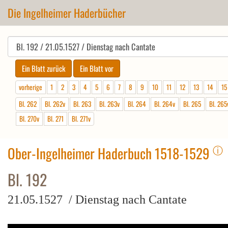
Die Ingelheimer Haderbücher
vorherige
1
2
3
4
5
6
7
8
9
10
11
12
13
14
15
Bl. 262
Bl. 262v
Bl. 263
Bl. 263v
Bl. 264
Bl. 264v
Bl. 265
Bl. 265
Bl. 270v
Bl. 271
Bl. 271v
ⓘ
Ober-Ingelheimer Haderbuch 1518-1529
Bl. 192
21.05.1527 / Dienstag nach Cantate