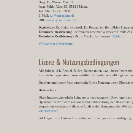
Hrsg. Dr. Werner Marzi †
Isaac-Fulda-Allee 2B, 55124 Mainz
Tel.: 06131 / 276 70 10
E-Mail:
igl@uni-mainz.de
URL:
www.igl.uni-mainz.de
Bearbeiter:
Dr. Stefan Grathoff, Dr. Regina Schäfer, Ulrich Hausm
Technische Realisierung:
net/bureau new media services GmbH & 
Technische Realisierung (IGL):
Maximilian Wegner (
E-Mail
)
Vollständiges Impressum
Lizenz & Nutzungsbedingungen
Alle Inhalte, d.h. Artikel, Bilder, Datenbanken usw., dieser Internet
Instituts in irgendeiner Form veröffentlicht oder vervielfältigt wer
Die freie und kostenfreie wissenschaftliche Nutzung unter Übernahme 
Datenschutz
Diese Internetseite erhebt keine personenbezogenen Daten und kann ü
Open-Source-Software zur statistischen Auswertung der Besucherzugr
gespeichert werden und die eine Analyse der Benutzung der Websit
widersprechen
.
Bei Fragen zum Datenschutz stehen wir Ihnen gerne zur Verfügung, 