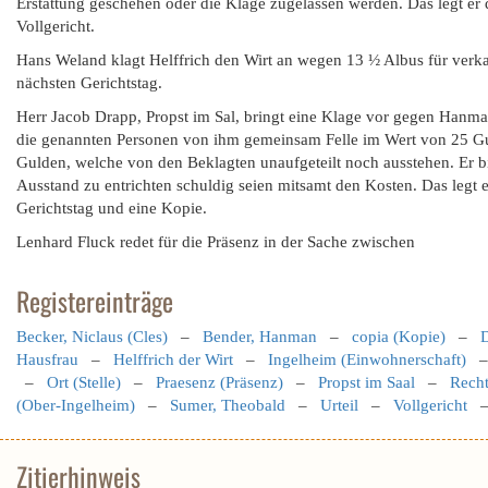
Erstattung geschehen oder die Klage zugelassen werden. Das legt er 
Vollgericht.
Hans Weland klagt Helffrich den Wirt an wegen 13 ½ Albus für verka
nächsten Gerichtstag.
Herr Jacob Drapp, Propst im Sal, bringt eine Klage vor gegen Han
die genannten Personen von ihm gemeinsam Felle im Wert von 25 G
Gulden, welche von den Beklagten unaufgeteilt noch ausstehen. Er b
Ausstand zu entrichten schuldig seien mitsamt den Kosten. Das legt
Gerichtstag und eine Kopie.
Lenhard Fluck redet für die Präsenz in der Sache zwischen
Registereinträge
Becker, Niclaus (Cles)
–
Bender, Hanman
–
copia (Kopie)
–
D
Hausfrau
–
Helffrich der Wirt
–
Ingelheim (Einwohnerschaft)
–
Ort (Stelle)
–
Praesenz (Präsenz)
–
Propst im Saal
–
Recht
(Ober-Ingelheim)
–
Sumer, Theobald
–
Urteil
–
Vollgericht
Zitierhinweis