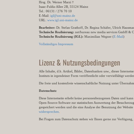
Hrsg. Dr. Werner Marzi †
Isaac-Fulda-Allee 2B, 55124 Mainz
Tel.: 06131 / 276 70 10
E-Mail:
igl@uni-mainz.de
URL:
www.igl.uni-mainz.de
Bearbeiter:
Dr. Stefan Grathoff, Dr. Regina Schäfer, Ulrich Hausm
Technische Realisierung:
net/bureau new media services GmbH & 
Technische Realisierung (IGL):
Maximilian Wegner (
E-Mail
)
Vollständiges Impressum
Lizenz & Nutzungsbedingungen
Alle Inhalte, d.h. Artikel, Bilder, Datenbanken usw., dieser Internet
Instituts in irgendeiner Form veröffentlicht oder vervielfältigt wer
Die freie und kostenfreie wissenschaftliche Nutzung unter Übernahme 
Datenschutz
Diese Internetseite erhebt keine personenbezogenen Daten und kann ü
Open-Source-Software zur statistischen Auswertung der Besucherzugr
gespeichert werden und die eine Analyse der Benutzung der Websit
widersprechen
.
Bei Fragen zum Datenschutz stehen wir Ihnen gerne zur Verfügung, 