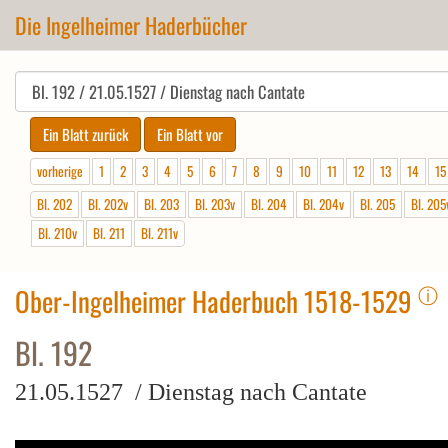
Die Ingelheimer Haderbücher
vorherige
1
2
3
4
5
6
7
8
9
10
11
12
13
14
15
Bl. 202
Bl. 202v
Bl. 203
Bl. 203v
Bl. 204
Bl. 204v
Bl. 205
Bl. 205
Bl. 210v
Bl. 211
Bl. 211v
ⓘ
Ober-Ingelheimer Haderbuch 1518-1529
Bl. 192
21.05.1527 / Dienstag nach Cantate