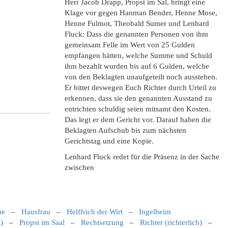
Herr Jacob Drapp, Propst im Sal, bringt eine
Klage vor gegen Hanman Bender, Henne Mose,
Henne Fulmot, Theobald Sumer und Lenhard
Fluck: Dass die genannten Personen von ihm
gemeinsam Felle im Wert von 25 Gulden
empfangen hätten, welche Summe und Schuld
ihm bezahlt wurden bis auf 6 Gulden, welche
von den Beklagten unaufgeteilt noch ausstehen.
Er bittet deswegen Euch Richter durch Urteil zu
erkennen, dass sie den genannten Ausstand zu
entrichten schuldig seien mitsamt den Kosten.
Das legt er dem Gericht vor. Darauf haben die
Beklagten Aufschub bis zum nächsten
Gerichtstag und eine Kopie.
Lenhard Fluck redet für die Präsenz in der Sache
zwischen
ne
–
Hausfrau
–
Helffrich der Wirt
–
Ingelheim
)
–
Propst im Saal
–
Rechtsetzung
–
Richter (richterlich)
–