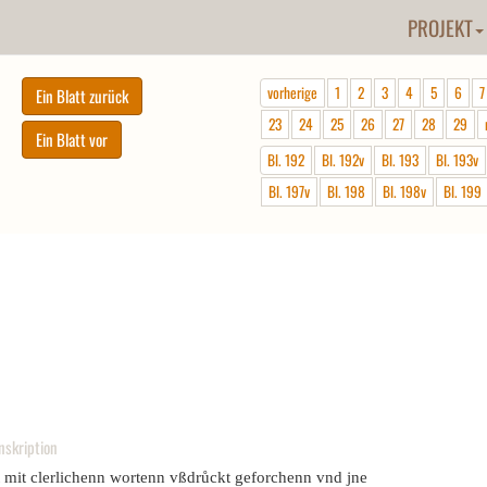
PROJEKT
vorherige
1
2
3
4
5
6
7
23
24
25
26
27
28
29
Bl. 192
Bl. 192v
Bl. 193
Bl. 193v
Bl. 197v
Bl. 198
Bl. 198v
Bl. 199
nskription
t mit clerlichenn wortenn vßdrůckt geforchenn vnd jne