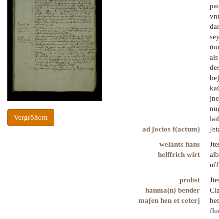
pau
vnn
da
se
ūo
al
de
be
ka
jne
nu
Vergrößern
la
ad ʃocios f(actum)
ʃet
welants hans
Jte
helffrich wirt
al
uf
probst
Jte
hanma(n) bender
Cl
maʃen hen et ceterj
he
fl