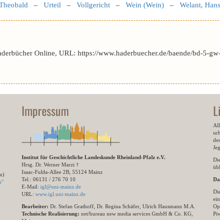
 Theobald
–
Urteil
–
Vollgericht
–
Wein (Wein)
–
Welant, Han
aderbücher Online, URL: https://www.haderbuecher.de/baende/bd-5-gw-
Impressum
L
All
ur
des
Je
Institut für Geschichtliche Landeskunde Rheinland-Pfalz e.V.
Di
Hrsg. Dr. Werner Marzi †
übl
Isaac-Fulda-Allee 2B, 55124 Mainz
m)
Tel.: 06131 / 276 70 10
Da
n"
E-Mail:
igl@uni-mainz.de
Di
URL:
www.igl.uni-mainz.de
ein
Bearbeiter:
Dr. Stefan Grathoff, Dr. Regina Schäfer, Ulrich Hausmann M.A.
Op
Technische Realisierung:
net/bureau new media services GmbH & Co. KG,
Pi