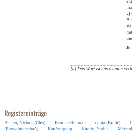
ent
ma
vj
Bit
sie
mit
di
Jte
[a] Das Wort ist aus »vonn« verb
Registereinträge
Becker, Niclaus (Cles)
–
Bender, Hanman
–
copia (Kopie)
–
D
(Einwohnerschaft)
–
Kaufvorgang
–
Knode, Paulus
–
Meisen