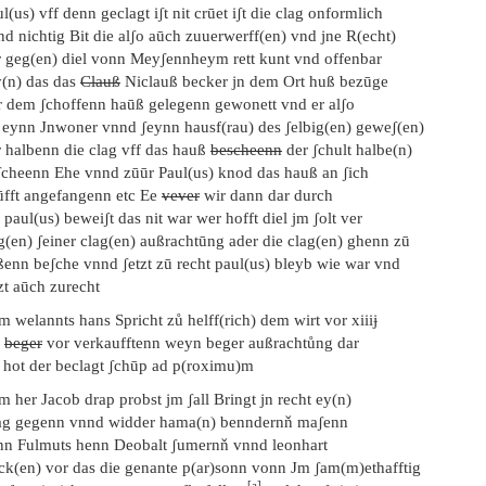
l(us) vff denn geclagt iʃt nit crūet iʃt die clag onformlich
d nichtig Bit die alʃo aūch zuuerwerff(en) vnd jne R(echt)
r geg(en) diel vonn Meyʃennheym rett kunt vnd offenbar
y(n) das das
Clauß
Niclauß becker jn dem Ort huß bezūge
r dem ʃchoffenn haūß gelegenn gewonett vnd er alʃo
s eynn Jnwoner vnnd ʃeynn hausf(rau) des ʃelbig(en) geweʃ(en)
r halbenn die clag vff das hauß
bescheenn
der ʃchult halbe(n)
ʃcheenn Ehe vnnd zūūr Paul(us) knod das hauß an ʃich
ūfft angefangenn etc Ee
vever
wir dann dar durch
 paul(us) beweiʃt das nit war wer hofft diel jm ʃolt ver
g(en) ʃeiner clag(en) außrachtūng ader die clag(en) ghenn zū
ißenn beʃche vnnd ʃetzt zū recht paul(us) bleyb wie war vnd
zt aūch zurecht
m welannts hans Spricht zů helff(rich) dem wirt vor xiiiɉ
b
beger
vor verkaufftenn weyn beger außrachtůng dar
f hot der beclagt ʃchūp ad p(roximu)m
m her Jacob drap probst jm ʃall Bringt jn recht ey(n)
ag gegenn vnnd widder hama(n) benndernň maʃenn
nn Fulmuts henn Deobalt ʃumernň vnnd leonhart
uck(en) vor das die genante p(ar)sonn vonn Jm ʃam(m)ethafftig
[a]