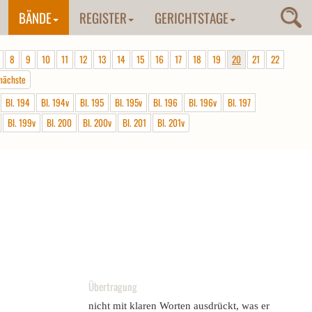
BÄNDE
REGISTER
GERICHTSTAGE
8
9
10
11
12
13
14
15
16
17
18
19
20
21
22
nächste
Bl. 194
Bl. 194v
Bl. 195
Bl. 195v
Bl. 196
Bl. 196v
Bl. 197
Bl. 199v
Bl. 200
Bl. 200v
Bl. 201
Bl. 201v
Übertragung
nicht mit klaren Worten ausdrückt, was er