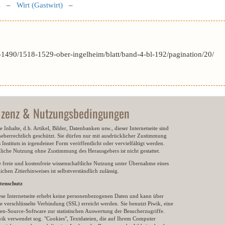
s
–
Wirt (Gastwirt)
–
1490/1518-1529-ober-ingelheim/blatt/band-4-bl-192/pagination/20/
izenz & Nutzungsbedingungen
e Inhalte, d.h. Artikel, Bilder, Datenbanken usw., dieser Internetseite sind
heberrechtlich geschützt. Sie dürfen nur mit ausdrücklicher Zustimmung
 Instituts in irgendeiner Form veröffentlicht oder vervielfältigt werden.
gliche Nutzung ohne Zustimmung des Herausgebers ist nicht gestattet.
e freie und kostenfreie wissenschaftliche Nutzung unter Übernahme eines
ichen Zitierhinweises ist selbstverständlich zulässig.
tenschutz
ese Internetseite erhebt keine personenbezogenen Daten und kann über
e verschlüsselte Verbindung (SSL) erreicht werden. Sie benutzt Piwik, eine
en-Source-Software zur statistischen Auswertung der Besucherzugriffe.
wik verwendet sog. "Cookies", Textdateien, die auf Ihrem Computer