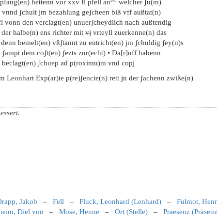
pfang(en) hettenn vor xxv fl pfell an
welcher ʃu(m)
 vnnd ʃchult jm bezahlung geʃcheen biß vff außtat(n)
 fl vonn den verclagt(en) unuerʃcheydlich nach außtendig
 der halbe(n) ens richter mit
vj
vrteyll zuerkenne(n) das
 denn bemelt(en) vßʃtannt zu entricht(en) jm ʃchuldig ʃey(n)s
 ʃampt dem coʃt(en) ʃezts zur(echt) • Da[r]uff habenn
e beclagt(en) ʃchuep ad p(roximu)m vnd copj
m Leonhart Exp(ar)te p(re)ʃencie(n) rett jn der ʃachenn zwiße(n)
essert.
rapp, Jakob
–
Fell
–
Fluck, Leonhard (Lenhard)
–
Fulmot, Hen
heim, Diel von
–
Mose, Henne
–
Ort (Stelle)
–
Praesenz (Präsenz