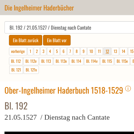
Die Ingelheimer Haderbücher
vorherige
1
2
3
4
5
6
7
8
9
10
11
12
13
14
15
Bl. 112
Bl. 112v
Bl. 113
Bl. 113v
Bl. 114
Bl. 114v
Bl. 115
Bl. 115v
B
Bl. 121
Bl. 121v
ⓘ
Ober-Ingelheimer Haderbuch 1518-1529
Bl. 192
21.05.1527 / Dienstag nach Cantate