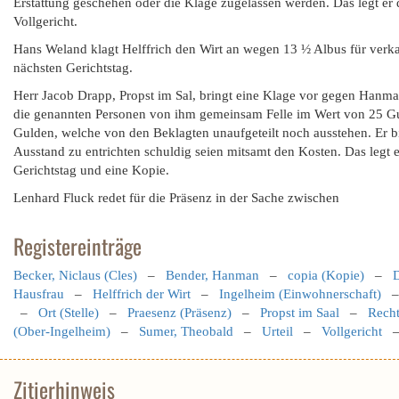
Erstattung geschehen oder die Klage zugelassen werden. Das legt er 
Vollgericht.
Hans Weland klagt Helffrich den Wirt an wegen 13 ½ Albus für verka
nächsten Gerichtstag.
Herr Jacob Drapp, Propst im Sal, bringt eine Klage vor gegen Han
die genannten Personen von ihm gemeinsam Felle im Wert von 25 G
Gulden, welche von den Beklagten unaufgeteilt noch ausstehen. Er b
Ausstand zu entrichten schuldig seien mitsamt den Kosten. Das legt
Gerichtstag und eine Kopie.
Lenhard Fluck redet für die Präsenz in der Sache zwischen
Registereinträge
Becker, Niclaus (Cles)
–
Bender, Hanman
–
copia (Kopie)
–
D
Hausfrau
–
Helffrich der Wirt
–
Ingelheim (Einwohnerschaft)
–
Ort (Stelle)
–
Praesenz (Präsenz)
–
Propst im Saal
–
Recht
(Ober-Ingelheim)
–
Sumer, Theobald
–
Urteil
–
Vollgericht
Zitierhinweis