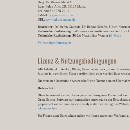
Hrsg. Dr. Werner Marzi †
Isaac-Fulda-Allee 2B, 55124 Mainz
Tel.: 06131 / 276 70 10
E-Mail:
igl@uni-mainz.de
URL:
www.igl.uni-mainz.de
Bearbeiter:
Dr. Stefan Grathoff, Dr. Regina Schäfer, Ulrich Hausm
Technische Realisierung:
net/bureau new media services GmbH & 
Technische Realisierung (IGL):
Maximilian Wegner (
E-Mail
)
Vollständiges Impressum
Lizenz & Nutzungsbedingungen
Alle Inhalte, d.h. Artikel, Bilder, Datenbanken usw., dieser Internet
Instituts in irgendeiner Form veröffentlicht oder vervielfältigt wer
Die freie und kostenfreie wissenschaftliche Nutzung unter Übernahme 
Datenschutz
Diese Internetseite erhebt keine personenbezogenen Daten und kann ü
Open-Source-Software zur statistischen Auswertung der Besucherzugr
gespeichert werden und die eine Analyse der Benutzung der Websit
widersprechen
.
Bei Fragen zum Datenschutz stehen wir Ihnen gerne zur Verfügung, 