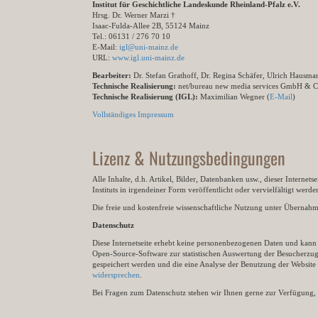
Institut für Geschichtliche Landeskunde Rheinland-Pfalz e.V.
Hrsg. Dr. Werner Marzi †
Isaac-Fulda-Allee 2B, 55124 Mainz
Tel.: 06131 / 276 70 10
E-Mail:
igl@uni-mainz.de
URL:
www.igl.uni-mainz.de
Bearbeiter:
Dr. Stefan Grathoff, Dr. Regina Schäfer, Ulrich Hausm
Technische Realisierung:
net/bureau new media services GmbH & 
Technische Realisierung (IGL):
Maximilian Wegner (
E-Mail
)
Vollständiges Impressum
Lizenz & Nutzungsbedingungen
Alle Inhalte, d.h. Artikel, Bilder, Datenbanken usw., dieser Internet
Instituts in irgendeiner Form veröffentlicht oder vervielfältigt wer
Die freie und kostenfreie wissenschaftliche Nutzung unter Übernahme 
Datenschutz
Diese Internetseite erhebt keine personenbezogenen Daten und kann ü
Open-Source-Software zur statistischen Auswertung der Besucherzugr
gespeichert werden und die eine Analyse der Benutzung der Websit
widersprechen
.
Bei Fragen zum Datenschutz stehen wir Ihnen gerne zur Verfügung, 