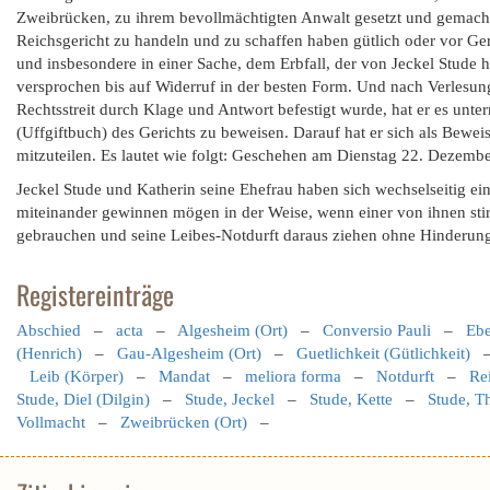
Zweibrücken, zu ihrem bevollmächtigten Anwalt gesetzt und gemach
Reichsgericht zu handeln und zu schaffen haben gütlich oder vor Ger
und insbesondere in einer Sache, dem Erbfall, der von Jeckel Stude h
versprochen bis auf Widerruf in der besten Form. Und nach Verlesung
Rechtsstreit durch Klage und Antwort befestigt wurde, hat er es u
(Uffgiftbuch) des Gerichts zu beweisen. Darauf hat er sich als Bewei
mitzuteilen. Es lautet wie folgt: Geschehen am Dienstag 22. Dezembe
Jeckel Stude und Katherin seine Ehefrau haben sich wechselseitig ein
miteinander gewinnen mögen in der Weise, wenn einer von ihnen stirbt,
gebrauchen und seine Leibes-Notdurft daraus ziehen ohne Hinderung
Registereinträge
Abschied
–
acta
–
Algesheim (Ort)
–
Conversio Pauli
–
Ebe
(Henrich)
–
Gau-Algesheim (Ort)
–
Guetlichkeit (Gütlichkeit)
Leib (Körper)
–
Mandat
–
meliora forma
–
Notdurft
–
Re
Stude, Diel (Dilgin)
–
Stude, Jeckel
–
Stude, Kette
–
Stude, 
Vollmacht
–
Zweibrücken (Ort)
–