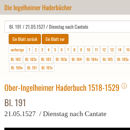
Die Ingelheimer Haderbücher
vorherige
1
2
3
4
5
6
7
8
9
10
11
12
13
14
15
Bl. 182
Bl. 182v
Bl. 183
Bl. 183v
Bl. 184
Bl. 184v
Bl. 185
Bl. 185v
Bl. 190v
Bl. 191
Bl. 191v
ⓘ
Ober-Ingelheimer Haderbuch 1518-1529
Bl. 191
21.05.1527 / Dienstag nach Cantate