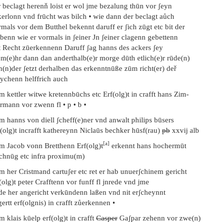
 beclagt herenň loist er wol jme bezalung thūn vor ʃeyn
kerlonn vnd frūcht was bilch • wie dann der beclagt aůch
mals vor dem Butthel bekennt daruff er ʃich zūgt etc bit der
benn wie er vormals in ʃeiner Jn ʃeiner clagenn gebettenn
t Recht zūerkennenn Daruff ʃag hanns des ackers ʃey
 m(e)hr dann dan anderthalb(e)r morge dūth etlich(e)r rūde(n)
n(n)der ʃetzt derhalben das erkenntnūße zūm richt(er) deř
eychenn helffrich auch
m kettler witwe kretennbūchs etc Erf(olg)t in crafft hans Zim-
rmann vor zwenn fl • p • b •
m hanns von diell ʃcheff(e)ner vnd anwalt philips būsers
(olg)t incrafft kathereynn Niclaūs bechker hūsf(rau)
pb
xxvij alb
[a]
em Jacob vonn Bretthenn Erf(olg)t
erkennt hans hochermūt
chnūg etc infra proximu(m)
m her Cristmand cartuʃer etc ret er hab unuerʃchinem gericht
(olg)t peter Crafftenn vor funff fl jnrede vnd jme
de her angericht verkūndenn laßen vnd nit erʃcheynnt
ertt erf(olgnis) in crafft zůerkennen •
m klais kūelp erf(olg)t in crafft
Casper
Gaʃpar zehenn vor zwe(n)