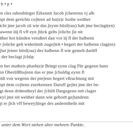
• b • p •
em cles rabenbūrger Erkenntt Jacob ʃcherernn vj alb
mpt dem gerichts coʃtenn ad hu(n)c hodie weither
icht jme jacob zū wie das ʃeynn hūsf(rau) hab jme beclagt(en)
awenn iiiɉ fl vff eyn ʃtūck gelts ʃolichs ʃie nit
ther hot kūnden verußert dan vor iij fl der halbenn
 ʃoliche gelt widerūmb zugeʃtelt • begert der halbenn clag(en)
ʃtat ʃeiner hūsf(rau) des halbenn fl wie gemelt darūff
 der beclagt ʃchūp
em her matheis pharh(e)r Bringt eynn clag Fūr gegenn hans
nn Oberūlßhuʃenn das er jme ʃchuldig eynn fl
hūlt von wegenn der preʃenn begert vßrachtung mit
mpt dem coʃtenn zuerkennen Daruff geʃtet jme der be-
gt denn drittentheyl der ʃchūlt Dargegenn rett clager
eyl jme nit weither dann wie gehortt geʃtandenn
t er ʃich vff beweyʃūnge des anderntheils mit
, unter dem Wort stehen aber mehrere Punkte.