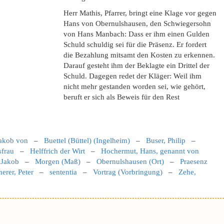
Herr Mathis, Pfarrer, bringt eine Klage vor gegen
Hans von Obernulshausen, den Schwiegersohn
von Hans Manbach: Dass er ihm einen Gulden
Schuld schuldig sei für die Präsenz. Er fordert
die Bezahlung mitsamt den Kosten zu erkennen.
Darauf gesteht ihm der Beklagte ein Drittel der
Schuld. Dagegen redet der Kläger: Weil ihm
nicht mehr gestanden worden sei, wie gehört,
beruft er sich als Beweis für den Rest
Jakob von
–
Buettel (Büttel) (Ingelheim)
–
Buser, Philip
–
frau
–
Helffrich der Wirt
–
Hochermut, Hans, genannt von
 Jakob
–
Morgen (Maß)
–
Obernulshausen (Ort)
–
Praesenz
herer, Peter
–
sententia
–
Vortrag (Vorbringung)
–
Zehe,