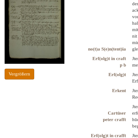
der
ac
vor
hal
mi
nit
mi
no(t)a S(e)n(tent)ia
gl
Erf(olg)t in craft
Jte
p b
me
Vergrößern
Erf(olg)t
Jte
Erf
Erkent
Jt
Re
Jte
Cartūser
erf
peter crafft
hū
beg
Erf(olg)t in crafft
Jte