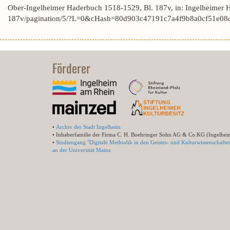
Ober-Ingelheimer Haderbuch 1518-1529, Bl. 187v, in: Ingelheimer 
187v/pagination/5/?L=0&cHash=80d903c47191c7a4f9b8a0cf51e08c
Förderer
•
Archiv der Stadt Ingelheim
• Inhaberfamilie der Firma C. H. Boehringer Sohn AG & Co.KG (Ingelhei
•
Studiengang "Digitale Methodik in den Geistes- und Kulturwissenschafte
an der Universität Mainz