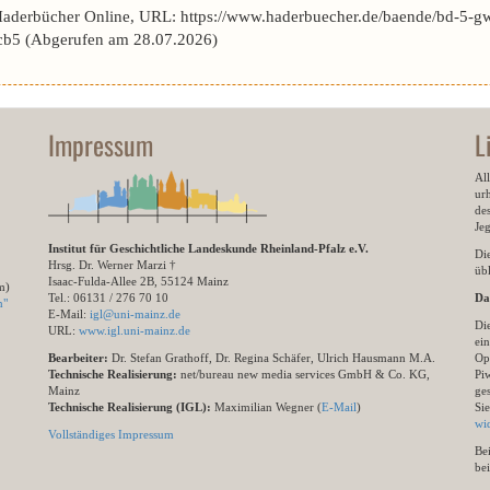
Haderbücher Online, URL: https://www.haderbuecher.de/baende/bd-5-gw
b5 (Abgerufen am 28.07.2026)
Impressum
L
All
ur
des
Je
Institut für Geschichtliche Landeskunde Rheinland-Pfalz e.V.
Di
Hrsg. Dr. Werner Marzi †
übl
Isaac-Fulda-Allee 2B, 55124 Mainz
m)
Tel.: 06131 / 276 70 10
Da
n"
E-Mail:
igl@uni-mainz.de
Di
URL:
www.igl.uni-mainz.de
ein
Bearbeiter:
Dr. Stefan Grathoff, Dr. Regina Schäfer, Ulrich Hausmann M.A.
Op
Technische Realisierung:
net/bureau new media services GmbH & Co. KG,
Pi
Mainz
ge
Technische Realisierung (IGL):
Maximilian Wegner (
E-Mail
)
Si
wi
Vollständiges Impressum
Be
be