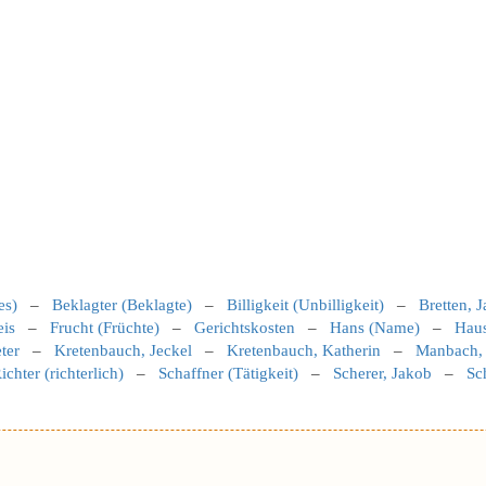
es)
–
Beklagter (Beklagte)
–
Billigkeit (Unbilligkeit)
–
Bretten, 
eis
–
Frucht (Früchte)
–
Gerichtskosten
–
Hans (Name)
–
Haus
eter
–
Kretenbauch, Jeckel
–
Kretenbauch, Katherin
–
Manbach,
ichter (richterlich)
–
Schaffner (Tätigkeit)
–
Scherer, Jakob
–
Sc