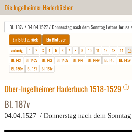
Die Ingelheimer Haderbücher
vorherige
1
2
3
4
5
6
7
8
9
10
11
12
13
14
15
Bl. 142
Bl. 142v
Bl. 143
Bl. 143v
Bl. 144
Bl. 144v
Bl. 145
Bl. 145v
Bl. 150v
Bl. 151
Bl. 151v
ⓘ
Ober-Ingelheimer Haderbuch 1518-1529
Bl. 187v
04.04.1527 / Donnerstag nach dem Sonntag 