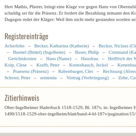
Herr Mathis, Pfarrer, bringt eine Klage vor gegen Hans von Obern
schuldig sei für die Präsenz. Er fordert die Bezahlung mitsamt den K
Dagegen redet der Kläger: Weil ihm nicht mehr gestanden worden sei, 
Registereinträge
Ackerlohn
–
Becker, Katharina (Katherin)
–
Becker, Niclaus (Cl
–
Buettel (Büttel) (Ingelheim)
–
Buser, Philip
–
Cristmand (Ka
Gerichtskosten
–
Hans (Name)
–
Hausfrau
–
Helffrich der W
Kolp, Clese
–
Krafft, Peter
–
Kretenbauch, Jeckel
–
Kretenbau
–
Praesenz (Präsenz)
–
Rabenburger, Cles
–
Rechnung (Abre
Scherer, Peter
–
sententia
–
Vortrag (Vorbringung)
–
Zehe, Ca
Zitierhinweis
Ober-Ingelheimer Haderbuch 1518-1529, Bl. 187v, in: Ingelheimer 
1490/1518-1529-ober-ingelheim/blatt/band-4-bl-187v/pagination/15