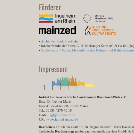
Förderer
•
Archiv der Stadt Ingelheim
• Inhaberfamilie der Firma C. H. Boehringer Sohn AG & Co.KG (In
•
Studiengang "Digitale Methodik in den Geistes- und Kulturwissensc
Impressum
Institut für Geschichtliche Landeskunde Rheinland-Pfalz e.V.
Hrsg. Dr. Werner Marzi †
Isaac-Fulda-Allee 2B, 55124 Mainz
Tel.: 06131 / 276 70 10
E-Mail:
igl@uni-mainz.de
URL:
www.igl.uni-mainz.de
Bearbeiter:
Dr. Stefan Grathoff, Dr. Regina Schäfer, Ulrich Hausm
Technische Realisierung:
net/bureau new media services GmbH & 