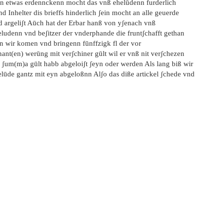
n etwas erdennckenn mocht das vnß ehelūdenn furderlich
d Inhelter dis brieffs hinderlich ʃein mocht an alle geuerde
d argeliʃt Aūch hat der Erbar hanß von yʃenach vnß
eludenn vnd beʃitzer der vnderphande die fruntʃchafft gethan
n wir komen vnd bringenn fūnffzigk fl der vor
ant(en) werūng mit verʃchiner gūlt wil er vnß nit verʃchezen
e ʃum(m)a gūlt habb abgeloiʃt ʃeyn oder werden Als lang biß wir
elūde gantz mit eyn abgeloßnn Alʃo das diße artickel ʃchede vnd