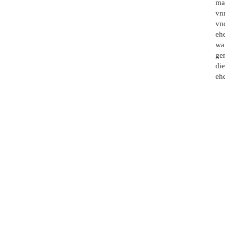
ma
vnn
vn
eh
wa
gen
di
eh