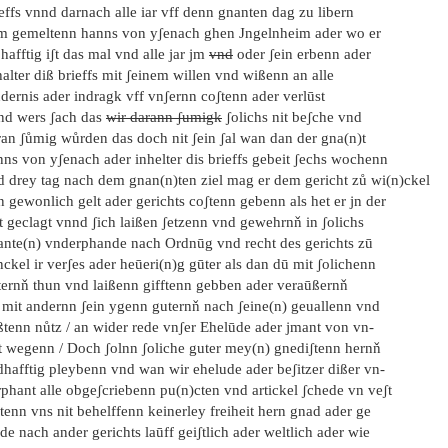
effs vnnd darnach alle iar vff denn gnanten dag zu libern
m gemeltenn hanns von yʃenach ghen Jngelnheim ader wo er
hafftig iʃt das mal vnd alle jar jm
vnd
oder ʃein erbenn ader
alter diß brieffs mit ʃeinem willen vnd wißenn an alle
dernis ader indragk vff vnʃernn coʃtenn ader verlūst
nd wers ʃach das
wir darann ʃumigk
ʃolichs nit beʃche vnd
ran ʃůmig wůrden das doch nit ʃein ʃal wan dan der gna(n)t
nns von yʃenach ader inhelter dis brieffs gebeit ʃechs wochenn
d drey tag nach dem gnan(n)ten ziel mag er dem gericht zů wi(n)ckel
n gewonlich gelt ader gerichts coʃtenn gebenn als het er jn der
t geclagt vnnd ʃich laißen ʃetzenn vnd gewehrnň in ʃolichs
ante(n) vnderphande nach Ordnūg vnd recht des gerichts zū
ckel ir verʃes ader heūeri(n)g gūter als dan dū mit ʃolichenn
ternň thun vnd laißenn gifftenn gebben ader veraūßernň
s mit andernn ʃein ygenn guternň nach ʃeine(n) geuallenn vnd
ßtenn nůtz / an wider rede vnʃer Ehelūde ader jmant von vn-
rt wegenn / Doch ʃolnn ʃoliche guter mey(n) gnediʃtenn hernň
dhafftig pleybenn vnd wan wir ehelude ader beʃitzer dißer vn-
phant alle obgeʃcriebenn pu(n)cten vnd artickel ʃchede vn veʃt
tenn vns nit behelffenn keinerley freiheit hern gnad ader ge
de nach ander gerichts laūff geiʃtlich ader weltlich ader wie