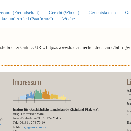
Freund (Freundschaft)
–
Gericht (Winkel)
–
Gerichtskosten
–
Ge
nkte und Artikel (Paarformel)
–
Woche
–
aderbücher Online, URL: https://www.haderbuecher.de/baende/bd-5-gw-
Impressum
L
All
ur
des
Je
Institut für Geschichtliche Landeskunde Rheinland-Pfalz e.V.
Di
Hrsg. Dr. Werner Marzi †
übl
Isaac-Fulda-Allee 2B, 55124 Mainz
m)
Tel.: 06131 / 276 70 10
Da
n"
E-Mail:
igl@uni-mainz.de
Di