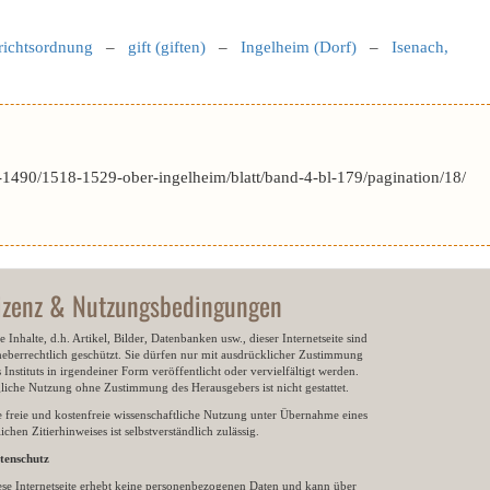
richtsordnung
–
gift (giften)
–
Ingelheim (Dorf)
–
Isenach,
1490/1518-1529-ober-ingelheim/blatt/band-4-bl-179/pagination/18/
izenz & Nutzungsbedingungen
e Inhalte, d.h. Artikel, Bilder, Datenbanken usw., dieser Internetseite sind
heberrechtlich geschützt. Sie dürfen nur mit ausdrücklicher Zustimmung
 Instituts in irgendeiner Form veröffentlicht oder vervielfältigt werden.
gliche Nutzung ohne Zustimmung des Herausgebers ist nicht gestattet.
e freie und kostenfreie wissenschaftliche Nutzung unter Übernahme eines
ichen Zitierhinweises ist selbstverständlich zulässig.
tenschutz
ese Internetseite erhebt keine personenbezogenen Daten und kann über