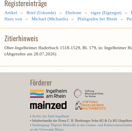
Registereinträge
Artikel
–
Brief (Urkunde)
–
Eheleute
–
eigen (Eigengut)
–
Hans von
–
Michael (Michaelis)
–
Pfalzgrafen bei Rhein
–
Pu
Zitierhinweis
Ober-Ingelheimer Haderbuch 1518-1529, Bl. 179, in: Ingelheimer H
(Abgerufen am 28.07.2026)
Förderer
•
Archiv der Stadt Ingelheim
• Inhaberfamilie der Firma C. H. Boehringer Sohn AG & Co.KG (Ingelhei
•
Studiengang "Digitale Methodik in den Geistes- und Kulturwissenschafte
an der Universität Mainz