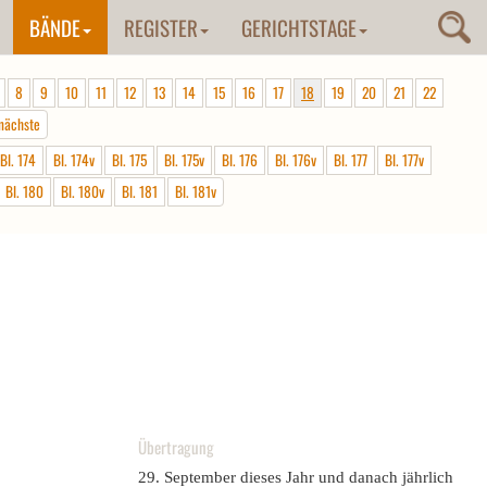
BÄNDE
REGISTER
GERICHTSTAGE
8
9
10
11
12
13
14
15
16
17
18
19
20
21
22
nächste
Bl. 174
Bl. 174v
Bl. 175
Bl. 175v
Bl. 176
Bl. 176v
Bl. 177
Bl. 177v
Bl. 180
Bl. 180v
Bl. 181
Bl. 181v
Übertragung
29. September dieses Jahr und danach jährlich