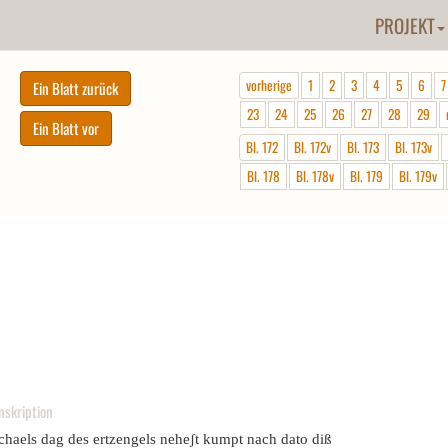
PROJEKT
vorherige
1
2
3
4
5
6
7
23
24
25
26
27
28
29
Bl. 172
Bl. 172v
Bl. 173
Bl. 173v
Bl. 178
Bl. 178v
Bl. 179
Bl. 179v
nskription
chaels dag des ertzengels neheʃt kumpt nach dato diß