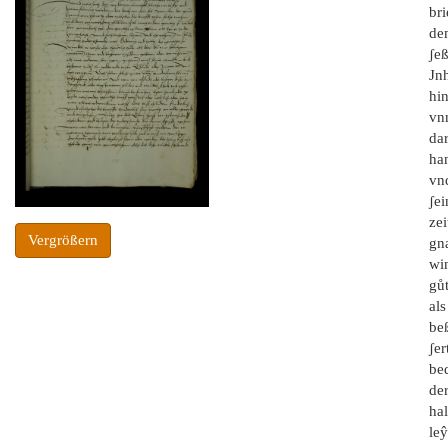
bri
de
ʃeß
Jnh
hin
vn
da
ha
vn
ʃei
zei
Vergrößern
gn
win
gů
al
be
ʃe
be
der
hal
leŷ