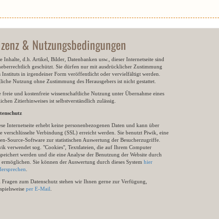
izenz & Nutzungsbedingungen
e Inhalte, d.h. Artikel, Bilder, Datenbanken usw., dieser Internetseite sind
heberrechtlich geschützt. Sie dürfen nur mit ausdrücklicher Zustimmung
 Instituts in irgendeiner Form veröffentlicht oder vervielfältigt werden.
gliche Nutzung ohne Zustimmung des Herausgebers ist nicht gestattet.
e freie und kostenfreie wissenschaftliche Nutzung unter Übernahme eines
ichen Zitierhinweises ist selbstverständlich zulässig.
tenschutz
ese Internetseite erhebt keine personenbezogenen Daten und kann über
e verschlüsselte Verbindung (SSL) erreicht werden. Sie benutzt Piwik, eine
en-Source-Software zur statistischen Auswertung der Besucherzugriffe.
wik verwendet sog. "Cookies", Textdateien, die auf Ihrem Computer
speichert werden und die eine Analyse der Benutzung der Website durch
e ermöglichen. Sie können der Auswertung durch dieses System
hier
dersprechen
.
i Fragen zum Datenschutz stehen wir Ihnen gerne zur Verfügung,
ispielsweise
per E-Mail
.