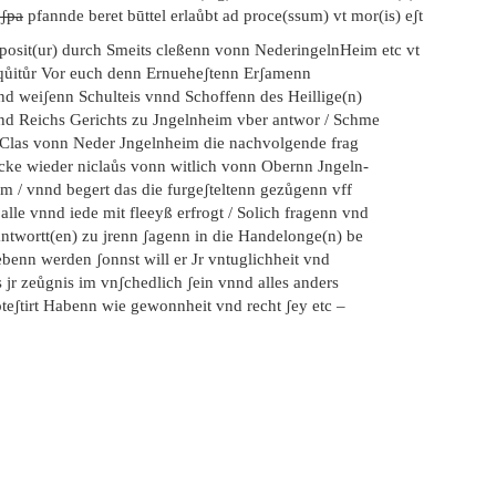
 ʃpa
pfannde beret būttel erlaůbt ad proce(ssum) vt mor(is) eʃt
posit(ur) durch Smeits cleßenn vonn NederingelnHeim etc vt
qůitůr Vor euch denn Ernueheʃtenn Erʃamenn
nd weiʃenn Schulteis vnnd Schoffenn des Heillige(n)
nd Reichs Gerichts zu Jngelnheim vber antwor / Schme
s Clas vonn Neder Jngelnheim die nachvolgende frag
ůcke wieder niclaůs vonn witlich vonn Obernn Jngeln-
im / vnnd begert das die furgeʃteltenn gezůgenn vff
 alle vnnd iede mit fleeyß erfrogt / Solich fragenn vnd
antwortt(en) zu jrenn ʃagenn in die Handelonge(n) be
ebenn werden ʃonnst will er Jr vntuglichheit vnd
 jr zeůgnis im vnʃchedlich ʃein vnnd alles anders
oteʃtirt Habenn wie gewonnheit vnd recht ʃey etc –