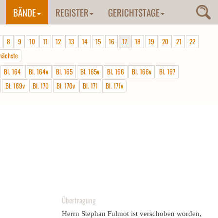
BÄNDE
REGISTER
GERICHTSTAGE
8
9
10
11
12
13
14
15
16
17
18
19
20
21
22
nächste
Bl. 164
Bl. 164v
Bl. 165
Bl. 165v
Bl. 166
Bl. 166v
Bl. 167
Bl. 169v
Bl. 170
Bl. 170v
Bl. 171
Bl. 171v
Übertragung
Herrn Stephan Fulmot ist verschoben worden,