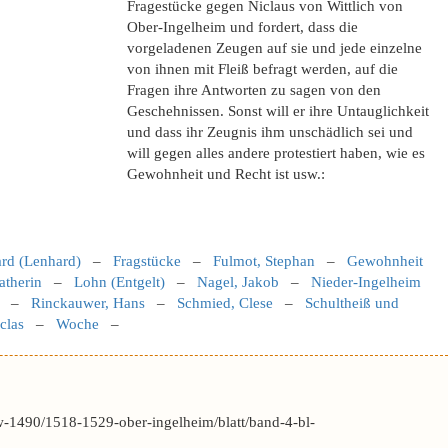
Fragestücke gegen Niclaus von Wittlich von
Ober-Ingelheim und fordert, dass die
vorgeladenen Zeugen auf sie und jede einzelne
von ihnen mit Fleiß befragt werden, auf die
Fragen ihre Antworten zu sagen von den
Geschehnissen. Sonst will er ihre Untauglichkeit
und dass ihr Zeugnis ihm unschädlich sei und
will gegen alles andere protestiert haben, wie es
Gewohnheit und Recht ist usw.:
rd (Lenhard)
–
Fragstücke
–
Fulmot, Stephan
–
Gewohnheit
atherin
–
Lohn (Entgelt)
–
Nagel, Jakob
–
Nieder-Ingelheim
–
Rinckauwer, Hans
–
Schmied, Clese
–
Schultheiß und
clas
–
Woche
–
-1490/1518-1529-ober-ingelheim/blatt/band-4-bl-