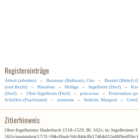
Registereinträge
Arbeit (arbeiten)
–
Bassman (Baßman), Cles
–
Buettel (Büttel) 
(und Recht)
–
Hausfrau
–
Heilige
–
Ingelheim (Dorf)
–
Kno
(Dorf)
–
Ober-Ingelheim (Dorf)
–
processus
–
Protestation (pr
Schöffen (Paarformel)
–
sententia
–
Setlerin, Margred
–
Urteil
Zitierhinweis
Ober-Ingelheimer Haderbuch 1518-1529, Bl. 162v, in: Ingelheimer 
162v/pagination/17/?L=0&cHash=bfc844c8b17d64d22a48f9edf5bc1