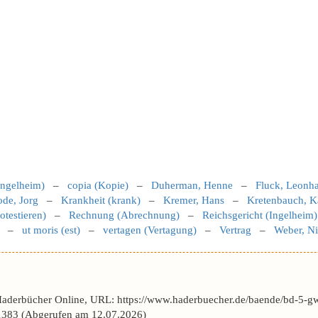
(Ingelheim)
–
copia (Kopie)
–
Duherman, Henne
–
Fluck, Leonha
de, Jorg
–
Krankheit (krank)
–
Kremer, Hans
–
Kretenbauch, K
otestieren)
–
Rechnung (Abrechnung)
–
Reichsgericht (Ingelheim)
–
ut moris (est)
–
vertagen (Vertagung)
–
Vertrag
–
Weber, Ni
Haderbücher Online, URL: https://www.haderbuecher.de/baende/bd-5-gw
383 (Abgerufen am 12.07.2026)