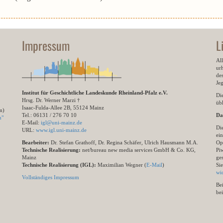
Impressum
L
All
ur
des
Je
Institut für Geschichtliche Landeskunde Rheinland-Pfalz e.V.
Di
Hrsg. Dr. Werner Marzi †
übl
Isaac-Fulda-Allee 2B, 55124 Mainz
m)
Tel.: 06131 / 276 70 10
Da
n"
E-Mail:
igl@uni-mainz.de
Di
URL:
www.igl.uni-mainz.de
ein
Bearbeiter:
Dr. Stefan Grathoff, Dr. Regina Schäfer, Ulrich Hausmann M.A.
Op
Technische Realisierung:
net/bureau new media services GmbH & Co. KG,
Pi
Mainz
ge
Technische Realisierung (IGL):
Maximilian Wegner (
E-Mail
)
Si
wi
Vollständiges Impressum
Be
be