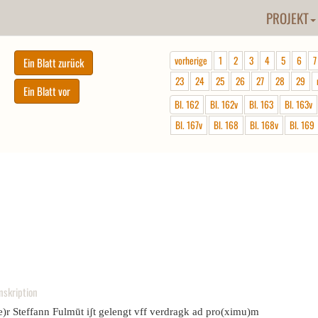
PROJEKT
vorherige
1
2
3
4
5
6
7
23
24
25
26
27
28
29
Bl. 162
Bl. 162v
Bl. 163
Bl. 163v
Bl. 167v
Bl. 168
Bl. 168v
Bl. 169
nskription
e)r Steffann Fulmūt iʃt gelengt vff verdragk ad pro(ximu)m