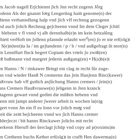
em Jacob nagell Erʃchiennt ʃich Jnn recht zugenn Jőrg
odenn Als der gnannt Ioͤrg Lengerūng haitt genome(n) der
ßtenn verhanndlung halp vnd ʃich vff rechnug gezogenn
nd auch ʃolich Rechnug geʃcheenn vnnd Im dem Cleger ʃchūl
g blebenn v fl vnnd vj alb dernnhalb(e)n im kein betzalůng
d
hiett verHoft im ʃollenn pfannde erlaubt wer
(en) ʃo er nie erf(olg)t
 S(e)n(tent)ia Ia / im geʃtandenn / p / b / vnd außgefragt ůt mor(is)
em LennHart fluck begert Copiam des vrtels ʃo zwiß(en)
eß baßmann vnd margret ʃetlerin außgang(en) • H(a)b(e)t
m Hanns / N / rinkawer Bringt ein clag in recht fůr zuge-
nn vnd wieder Hanß N cremernn das ʃein Hanʃenn Rinc(kawer)
ußvraw hab vff gutlich anʃůchung Hanns cremers / ʃein(n)
nns Cremers Haußvrauwe(n) ʃeligenn in Jren kranck
 tagenn gewart vnnd gedint die mūßen hebenn vnd
genn mit ʃampt anderer ʃwerer arbeit ix wochen la(n)g
gert vonn Jm ein fl zu lonn vor ʃolich muͤg vnd
beit die zeitt beʃcheenn vnnd wo ʃich Hanns cremer
derʃeczt / bit hanns Rinckawer ʃolichs mit recht
 erkenn Hieruff der ůerclagt ʃchūp vnd copy ad p(roximu)m
em Crethenn buchs Kether erf(olg)t in crafft Hen dawerma(n)