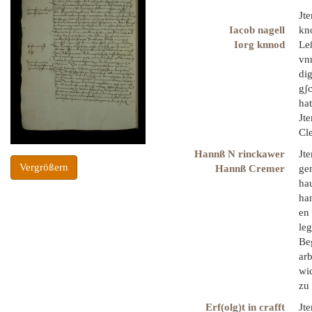
Jt
Iacob nagell
kn
Iorg knnod
Le
vn
di
gʃc
hat
Jt
Cl
Hannß N rinckawer
Jte
Vergrößern
Hannß Cremer
ge
ha
ha
en
le
Be
ar
wid
zu
Erf(olg)t in crafft
Jt