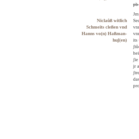
pb
Jm
Niclaůß witlich
Se
Schmeits cleßen vnd
vn
Hanns vo(n) Haßman-
vn
huʃ(en)
it
ʃt
he
ʃie
jr 
ʃtr
das
pr