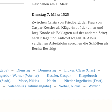
Geschehen am 1. März.
Dienstag 7. März 1525
Zwischen Crista von Friedberg, der Frau von
Caspar Kessler als Klägerin auf der einen und
Jorg Knode als Beklagten auf der anderen Seite;
nach Klage und Antwort wegen 16 Albus
verdienten Arbeitslohn sprechen die Schöffen als
Recht: Bestätigt
gabe)
–
Dienstag
–
Donnerstag
–
Ercker, Clese (Clas)
–
ngreber, Werner (Worner)
–
Kessler, Caspar
–
Klagebruch
–
(Stadt)
–
Mose, Niklas
–
Nacht
–
Nieder-Ingelheim (Dorf)
–
–
Valentinus (Datumsangabe)
–
Weber, Niclas
–
Wittlich