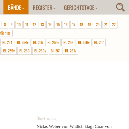
BÄNDE
REGISTER
GERICHTSTAGE
8
9
10
11
12
13
14
15
16
17
18
19
20
21
22
nächste
Bl. 254
Bl. 254v
Bl. 255
Bl. 255v
Bl. 256
Bl. 256v
Bl. 257
Bl. 259v
Bl. 260
Bl. 260v
Bl. 261
Bl. 261v
Übertragung
Niclas Weber von Wittlich klagt Goar von