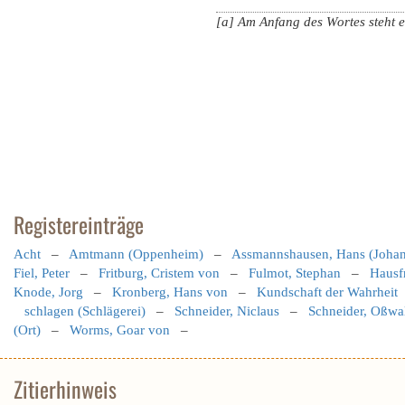
[a] Am Anfang des Wortes steht e
Registereinträge
Acht
–
Amtmann (Oppenheim)
–
Assmannshausen, Hans (Johan
Fiel, Peter
–
Fritburg, Cristem von
–
Fulmot, Stephan
–
Hausf
Knode, Jorg
–
Kronberg, Hans von
–
Kundschaft der Wahrheit
schlagen (Schlägerei)
–
Schneider, Niclaus
–
Schneider, Oßwa
(Ort)
–
Worms, Goar von
–
Zitierhinweis