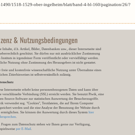
1490/1518-1529-ober-ingelheim/blatt/band-4-bl-160/pagination/26/?
izenz & Nutzungsbedingungen
e Inhalte, d.h. Artikel, Bilder, Datenbanken usw., dieser Internetseite sind
heberrechtlich geschützt. Sie dürfen nur mit ausdrücklicher Zustimmung
 Instituts in irgendeiner Form veröffentlicht oder vervielfältigt werden.
gliche Nutzung ohne Zustimmung des Herausgebers ist nicht gestattet.
e freie und kostenfreie wissenschaftliche Nutzung unter Übernahme eines
ichen Zitierhinweises ist selbstverständlich zulässig.
tenschutz
ese Internetseite erhebt keine personenbezogenen Daten und kann über
e verschlüsselte Verbindung (SSL) erreicht werden. Sie benutzt Piwik, eine
en-Source-Software zur statistischen Auswertung der Besucherzugriffe.
wik verwendet sog. "Cookies", Textdateien, die auf Ihrem Computer
speichert werden und die eine Analyse der Benutzung der Website durch
e ermöglichen. Sie können der Auswertung durch dieses System
hier
dersprechen
.
i Fragen zum Datenschutz stehen wir Ihnen gerne zur Verfügung,
ispielsweise
per E-Mail
.