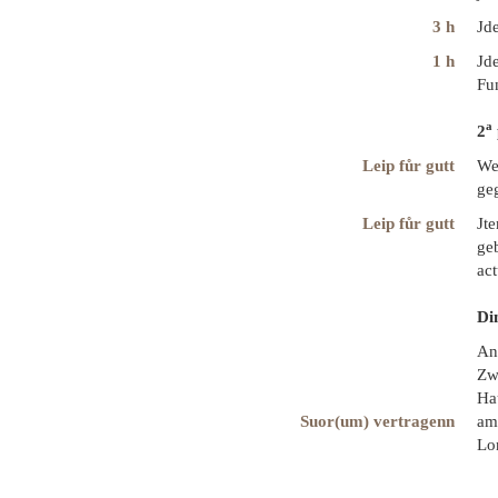
3 h
Jd
1 h
Jd
Fu
a
2
Leip fůr gutt
We
ge
Leip fůr gutt
Jt
ge
ac
Di
An
Zw
Ha
Suor(um) vertragenn
am 
Lo