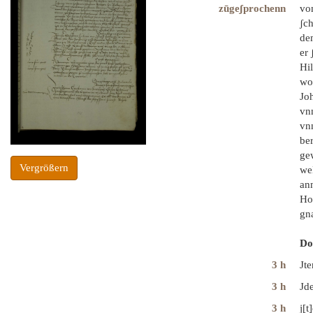
zūgeʃprochenn
vo
ʃc
de
er
Hi
wo
Jo
vn
vn
be
ge
Vergrößern
we
an
Ho
gn
Do
3 h
Jte
3 h
Jde
3 h
j[t