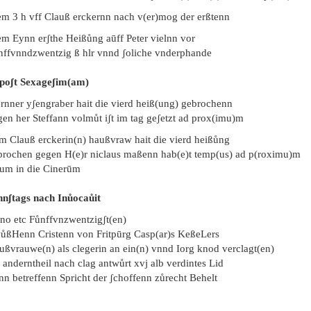
em 3 h vff Clauß erckernn nach v(er)mog der erßtenn
em Eynn erʃthe Heißůng aūff Peter vielnn vor
nffvnndzwentzig ß hlr vnnd ʃoliche vnderphande
poʃt Sexageʃim(am)
rnner yʃengraber hait die vierd heiß(ung) gebrochenn
gen her Steffann volmůt iʃt im tag geʃetzt ad prox(imu)m
em Clauß erckerin(n) haußvraw hait die vierd heißůng
brochen gegen H(e)r niclaus maßenn hab(e)t temp(us) ad p(roximu)m
tum in die Cinerūm
nnʃtags nach Inůocaůit
no etc Fůnffvnzwentzigʃt(en)
ůßHenn Cristenn von Fritpūrg Casp(ar)s KeßeLers
ußvrauwe(n) als clegerin an ein(n) vnnd Iorg knod verclagt(en)
anderntheil nach clag antwůrt xvj alb verdintes Lid
nn betreffenn Spricht der ʃchoffenn zůrecht Behelt