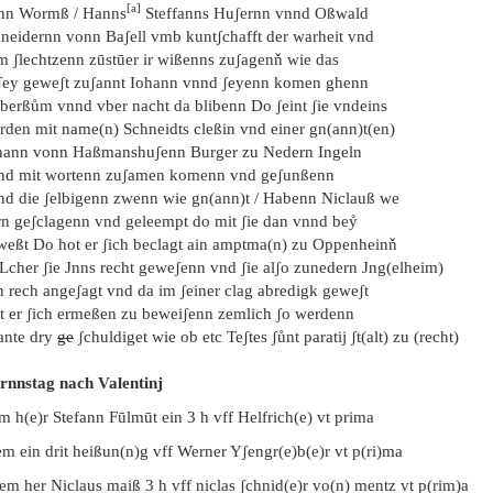
[a]
nn Wormß / Hanns
Steffanns Huʃernn vnnd Oßwald
hneidernn vonn Baʃell vmb kuntʃchafft der warheit vnd
m ʃlechtzenn zūstūer ir wißenns zuʃagenň wie das
 ʃey geweʃt zuʃannt Iohann vnnd ʃeyenn komen ghenn
lberßům vnnd vber nacht da blibenn Do ʃeint ʃie vndeins
rden mit name(n) Schneidts cleßin vnd einer gn(ann)t(en)
hann vonn Haßmanshuʃenn Burger zu Nedern Ingeln
nd mit wortenn zuʃamen komenn vnd geʃunßenn
nd die ʃelbigenn zwenn wie gn(ann)t / Habenn Niclauß we
rn geʃclagenn vnd geleempt do mit ʃie dan vnnd beẙ
weßt Do hot er ʃich beclagt ain amptma(n) zu Oppenheinň
Lcher ʃie Jnns recht geweʃenn vnd ʃie alʃo zunedern Jng(elheim)
n rech angeʃagt vnd da im ʃeiner clag abredigk geweʃt
t er ʃich ermeßen zu beweiʃenn zemlich ʃo werdenn
ante dry
ge
ʃchuldiget wie ob etc Teʃtes ʃůnt paratij ʃt(alt) zu (recht)
rnnstag nach Valentinj
m h(e)r Stefann Fūlmūt ein 3 h vff Helfrich(e) vt prima
m ein drit heißun(n)g vff Werner Yʃengr(e)b(e)r vt p(ri)ma
]em her Niclaus maiß 3 h vff niclas ʃchnid(e)r vo(n) mentz vt p(rim)a