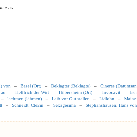
in »v«.
) von
–
Basel (Ort)
–
Beklagter (Beklagte)
–
Cineres (Datumsan
rau
–
Helffrich der Wirt
–
Hilbersheim (Ort)
–
Invocavit
–
Ise
–
laehmen (lähmen)
–
Leib vor Gut stellen
–
Lidlohn
–
Mainz 
lt
–
Schneidt, Cleßin
–
Sexagesima
–
Stephanshausen, Hans von