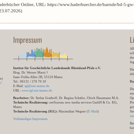
aderbücher Online, URL: https://www.haderbuecher.de/baende/bd-5-gw-
3.07.2026)
Impressum
L
All
ur
des
Je
Institut für Geschichtliche Landeskunde Rheinland-Pfalz e.V.
Di
Hrsg. Dr. Werner Marzi †
übl
Isaac-Fulda-Allee 2B, 55124 Mainz
m)
Tel.: 06131 / 276 70 10
Da
n"
E-Mail:
igl@uni-mainz.de
Di
URL:
www.igl.uni-mainz.de
ein
Bearbeiter:
Dr. Stefan Grathoff, Dr. Regina Schäfer, Ulrich Hausmann M.A.
Op
Technische Realisierung:
net/bureau new media services GmbH & Co. KG,
Pi
Mainz
ge
Technische Realisierung (IGL):
Maximilian Wegner (
E-Mail
)
Si
wi
Vollständiges Impressum
Be
be