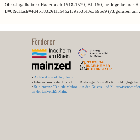
Ober-Ingelheimer Haderbuch 1518-1529, Bl. 160, in: Ingelheimer H
L=0&cHash=4d4b183261fa6462f39a535f3e3b95e9 (Abgerufen am 2
Förderer
•
Archiv der Stadt Ingelheim
• Inhaberfamilie der Firma C. H. Boehringer Sohn AG & Co.KG (Ingelhei
•
Studiengang "Digitale Methodik in den Geistes- und Kulturwissenschafte
an der Universität Mainz