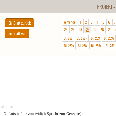
PROJEKT
vorherige
1
2
3
4
5
6
7
23
24
25
26
27
28
29
Bl. 252
Bl. 252v
Bl. 253
Bl. 253v
Bl. 257v
Bl. 258
Bl. 258v
Bl. 259
nskription
em Niclaůs weber von witlich Spricht zūū Gewer(e)n