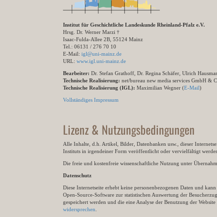
Institut für Geschichtliche Landeskunde Rheinland-Pfalz e.V.
Hrsg. Dr. Werner Marzi †
Isaac-Fulda-Allee 2B, 55124 Mainz
Tel.: 06131 / 276 70 10
E-Mail:
igl@uni-mainz.de
URL:
www.igl.uni-mainz.de
Bearbeiter:
Dr. Stefan Grathoff, Dr. Regina Schäfer, Ulrich Hausm
Technische Realisierung:
net/bureau new media services GmbH & 
Technische Realisierung (IGL):
Maximilian Wegner (
E-Mail
)
Vollständiges Impressum
Lizenz & Nutzungsbedingungen
Alle Inhalte, d.h. Artikel, Bilder, Datenbanken usw., dieser Internet
Instituts in irgendeiner Form veröffentlicht oder vervielfältigt wer
Die freie und kostenfreie wissenschaftliche Nutzung unter Übernahme 
Datenschutz
Diese Internetseite erhebt keine personenbezogenen Daten und kann ü
Open-Source-Software zur statistischen Auswertung der Besucherzugr
gespeichert werden und die eine Analyse der Benutzung der Websit
widersprechen
.