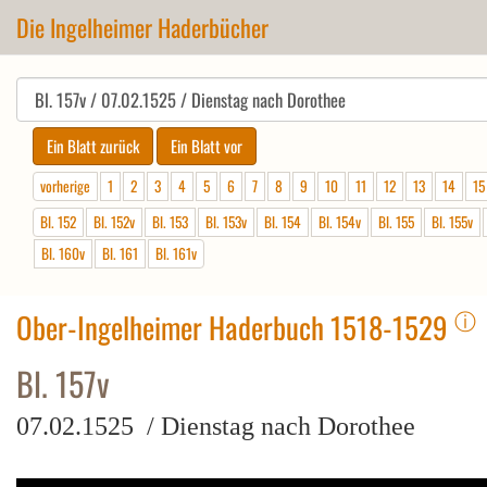
Die Ingelheimer Haderbücher
vorherige
1
2
3
4
5
6
7
8
9
10
11
12
13
14
15
Bl. 152
Bl. 152v
Bl. 153
Bl. 153v
Bl. 154
Bl. 154v
Bl. 155
Bl. 155v
Bl. 160v
Bl. 161
Bl. 161v
ⓘ
Ober-Ingelheimer Haderbuch 1518-1529
Bl. 157v
07.02.1525 / Dienstag nach Dorothee