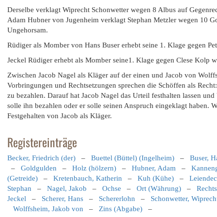
Derselbe verklagt Wiprecht Schonwetter wegen 8 Albus auf Gegenre
Adam Hubner von Jugenheim verklagt Stephan Metzler wegen 10 Goldg
Ungehorsam.
Rüdiger als Momber von Hans Buser erhebt seine 1. Klage gegen Peter
Jeckel Rüdiger erhebt als Momber seine1. Klage gegen Clese Kolp w
Zwischen Jacob Nagel als Kläger auf der einen und Jacob von Wolffs
Vorbringungen und Rechtsetzungen sprechen die Schöffen als Recht: D
zu bezahlen. Darauf hat Jacob Nagel das Urteil festhalten lassen un
solle ihn bezahlen oder er solle seinen Anspruch eingeklagt haben. 
Festgehalten von Jacob als Kläger.
Registereinträge
Becker, Friedrich (der)
–
Buettel (Büttel) (Ingelheim)
–
Buser, H
–
Goldgulden
–
Holz (hölzern)
–
Hubner, Adam
–
Kanneng
(Getreide)
–
Kretenbauch, Katherin
–
Kuh (Kühe)
–
Leiendec
Stephan
–
Nagel, Jakob
–
Ochse
–
Ort (Währung)
–
Rechts
Jeckel
–
Scherer, Hans
–
Schererlohn
–
Schonwetter, Wiprech
Wolffsheim, Jakob von
–
Zins (Abgabe)
–