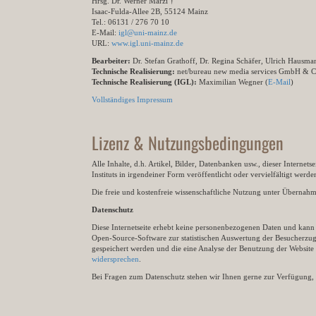
Hrsg. Dr. Werner Marzi †
Isaac-Fulda-Allee 2B, 55124 Mainz
Tel.: 06131 / 276 70 10
E-Mail:
igl@uni-mainz.de
URL:
www.igl.uni-mainz.de
Bearbeiter:
Dr. Stefan Grathoff, Dr. Regina Schäfer, Ulrich Hausm
Technische Realisierung:
net/bureau new media services GmbH & 
Technische Realisierung (IGL):
Maximilian Wegner (
E-Mail
)
Vollständiges Impressum
Lizenz & Nutzungsbedingungen
Alle Inhalte, d.h. Artikel, Bilder, Datenbanken usw., dieser Internet
Instituts in irgendeiner Form veröffentlicht oder vervielfältigt wer
Die freie und kostenfreie wissenschaftliche Nutzung unter Übernahme 
Datenschutz
Diese Internetseite erhebt keine personenbezogenen Daten und kann ü
Open-Source-Software zur statistischen Auswertung der Besucherzugr
gespeichert werden und die eine Analyse der Benutzung der Websit
widersprechen
.
Bei Fragen zum Datenschutz stehen wir Ihnen gerne zur Verfügung, 