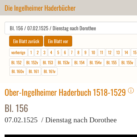
Die Ingelheimer Haderbücher
vorherige
1
2
3
4
5
6
7
8
9
10
11
12
13
14
15
Bl. 152
Bl. 152v
Bl. 153
Bl. 153v
Bl. 154
Bl. 154v
Bl. 155
Bl. 155v
Bl. 160v
Bl. 161
Bl. 161v
ⓘ
Ober-Ingelheimer Haderbuch 1518-1529
Bl. 156
07.02.1525 / Dienstag nach Dorothee