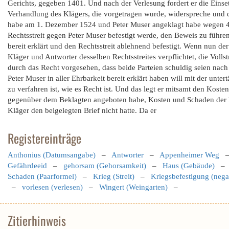
Gerichts, gegeben 1401. Und nach der Verlesung fordert er die Einse
Verhandlung des Klägers, die vorgetragen wurde, widerspreche und di
habe am 1. Dezember 1524 und Peter Muser angeklagt habe wegen 4 
Rechtsstreit gegen Peter Muser befestigt werde, den Beweis zu führe
bereit erklärt und den Rechtsstreit ablehnend befestigt. Wenn nun der
Kläger und Antworter desselben Rechtsstreites verpflichtet, die Voll
durch das Recht vorgesehen, dass beide Parteien schuldig seien nach 
Peter Muser in aller Ehrbarkeit bereit erklärt haben will mit der unte
zu verfahren ist, wie es Recht ist. Und das legt er mitsamt den Kost
gegenüber dem Beklagten angeboten habe, Kosten und Schaden der Kla
Kläger den beigelegten Brief nicht hatte. Da er
Registereinträge
Anthonius (Datumsangabe)
–
Antworter
–
Appenheimer Weg
Gefährdeeid
–
gehorsam (Gehorsamkeit)
–
Haus (Gebäude)
Schaden (Paarformel)
–
Krieg (Streit)
–
Kriegsbefestigung (nega
–
vorlesen (verlesen)
–
Wingert (Weingarten)
–
Zitierhinweis