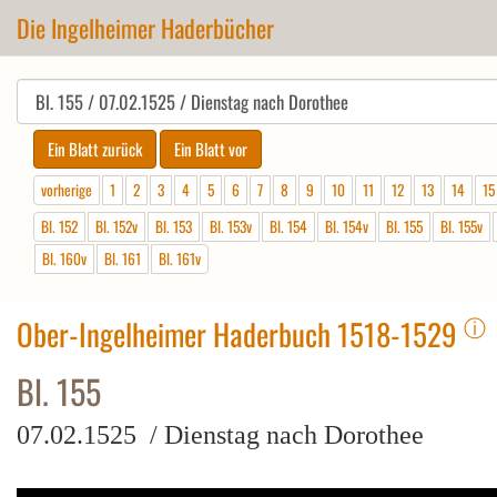
Die Ingelheimer Haderbücher
vorherige
1
2
3
4
5
6
7
8
9
10
11
12
13
14
15
Bl. 152
Bl. 152v
Bl. 153
Bl. 153v
Bl. 154
Bl. 154v
Bl. 155
Bl. 155v
Bl. 160v
Bl. 161
Bl. 161v
ⓘ
Ober-Ingelheimer Haderbuch 1518-1529
Bl. 155
07.02.1525 / Dienstag nach Dorothee