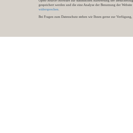
Open-Source-Software zur statistischen Auswertung der Besucherzugr
gespeichert werden und die eine Analyse der Benutzung der Websit
widersprechen
.
Bei Fragen zum Datenschutz stehen wir Ihnen gerne zur Verfügung, 