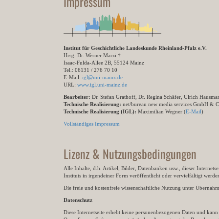
Impressum
Institut für Geschichtliche Landeskunde Rheinland-Pfalz e.V.
Hrsg. Dr. Werner Marzi †
Isaac-Fulda-Allee 2B, 55124 Mainz
Tel.: 06131 / 276 70 10
E-Mail:
igl@uni-mainz.de
URL:
www.igl.uni-mainz.de
Bearbeiter:
Dr. Stefan Grathoff, Dr. Regina Schäfer, Ulrich Hausm
Technische Realisierung:
net/bureau new media services GmbH & 
Technische Realisierung (IGL):
Maximilian Wegner (
E-Mail
)
Vollständiges Impressum
Lizenz & Nutzungsbedingungen
Alle Inhalte, d.h. Artikel, Bilder, Datenbanken usw., dieser Internet
Instituts in irgendeiner Form veröffentlicht oder vervielfältigt wer
Die freie und kostenfreie wissenschaftliche Nutzung unter Übernahme 
Datenschutz
Diese Internetseite erhebt keine personenbezogenen Daten und kann ü