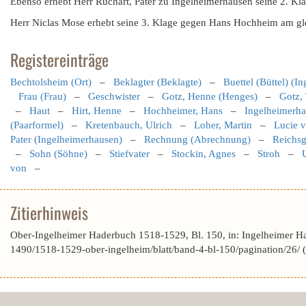
Ebenso erhebt Herr Ruchart, Pater zu Ingelheimerhausen seine 2. Kl
Herr Niclas Mose erhebt seine 3. Klage gegen Hans Hochheim am gl
Registereinträge
Bechtolsheim (Ort)
–
Beklagter (Beklagte)
–
Buettel (Büttel) (I
Frau (Frau)
–
Geschwister
–
Gotz, Henne (Henges)
–
Gotz,
–
Haut
–
Hirt, Henne
–
Hochheimer, Hans
–
Ingelheimerha
(Paarformel)
–
Kretenbauch, Ulrich
–
Loher, Martin
–
Lucie v
Pater (Ingelheimerhausen)
–
Rechnung (Abrechnung)
–
Reichsg
–
Sohn (Söhne)
–
Stiefvater
–
Stockin, Agnes
–
Stroh
–
U
von
–
Zitierhinweis
Ober-Ingelheimer Haderbuch 1518-1529, Bl. 150, in: Ingelheimer H
1490/1518-1529-ober-ingelheim/blatt/band-4-bl-150/pagination/26/