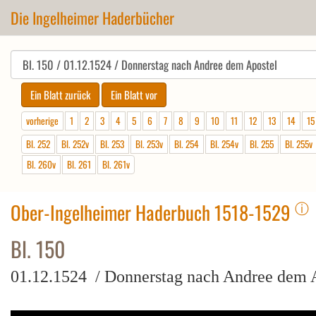
Die Ingelheimer Haderbücher
vorherige
1
2
3
4
5
6
7
8
9
10
11
12
13
14
15
Bl. 252
Bl. 252v
Bl. 253
Bl. 253v
Bl. 254
Bl. 254v
Bl. 255
Bl. 255v
Bl. 260v
Bl. 261
Bl. 261v
ⓘ
Ober-Ingelheimer Haderbuch 1518-1529
Bl. 150
01.12.1524 / Donnerstag nach Andree dem 