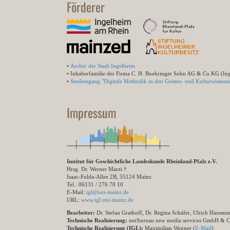
Förderer
•
Archiv der Stadt Ingelheim
• Inhaberfamilie der Firma C. H. Boehringer Sohn AG & Co.KG (In
•
Studiengang "Digitale Methodik in den Geistes- und Kulturwissensc
Impressum
Institut für Geschichtliche Landeskunde Rheinland-Pfalz e.V.
Hrsg. Dr. Werner Marzi †
Isaac-Fulda-Allee 2B, 55124 Mainz
Tel.: 06131 / 276 70 10
E-Mail:
igl@uni-mainz.de
URL:
www.igl.uni-mainz.de
Bearbeiter:
Dr. Stefan Grathoff, Dr. Regina Schäfer, Ulrich Hausm
Technische Realisierung:
net/bureau new media services GmbH & 
Technische Realisierung (IGL):
Maximilian Wegner (
E-Mail
)