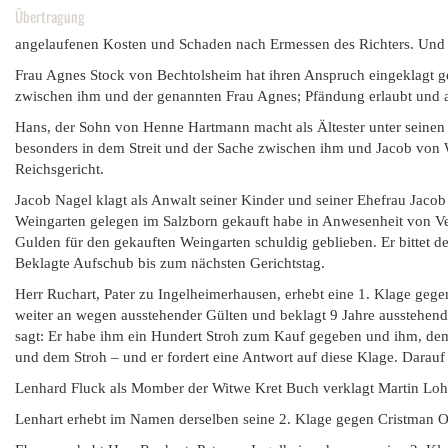
Übertragung
angelaufenen Kosten und Schaden nach Ermessen des Richters. Und er
Frau Agnes Stock von Bechtolsheim hat ihren Anspruch eingeklagt
zwischen ihm und der genannten Frau Agnes; Pfändung erlaubt und a
Hans, der Sohn von Henne Hartmann macht als Ältester unter seinen 
besonders in dem Streit und der Sache zwischen ihm und Jacob von W
Reichsgericht.
Jacob Nagel klagt als Anwalt seiner Kinder und seiner Ehefrau Jacob
Weingarten gelegen im Salzborn gekauft habe in Anwesenheit von Ver
Gulden für den gekauften Weingarten schuldig geblieben. Er bittet 
Beklagte Aufschub bis zum nächsten Gerichtstag.
Herr Ruchart, Pater zu Ingelheimerhausen, erhebt eine 1. Klage gege
weiter an wegen ausstehender Gülten und beklagt 9 Jahre ausstehend 
sagt: Er habe ihm ein Hundert Stroh zum Kauf gegeben und ihm, dem 
und dem Stroh – und er fordert eine Antwort auf diese Klage. Darauf
Lenhard Fluck als Momber der Witwe Kret Buch verklagt Martin Loher
Lenhart erhebt im Namen derselben seine 2. Klage gegen Cristman Ot