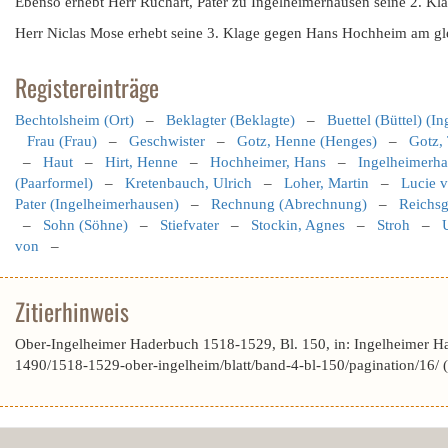
Ebenso erhebt Herr Ruchart, Pater zu Ingelheimerhausen seine 2. Kl
Herr Niclas Mose erhebt seine 3. Klage gegen Hans Hochheim am gl
Registereinträge
Bechtolsheim (Ort)
–
Beklagter (Beklagte)
–
Buettel (Büttel) (I
Frau (Frau)
–
Geschwister
–
Gotz, Henne (Henges)
–
Gotz,
–
Haut
–
Hirt, Henne
–
Hochheimer, Hans
–
Ingelheimerha
(Paarformel)
–
Kretenbauch, Ulrich
–
Loher, Martin
–
Lucie v
Pater (Ingelheimerhausen)
–
Rechnung (Abrechnung)
–
Reichsg
–
Sohn (Söhne)
–
Stiefvater
–
Stockin, Agnes
–
Stroh
–
U
von
–
Zitierhinweis
Ober-Ingelheimer Haderbuch 1518-1529, Bl. 150, in: Ingelheimer H
1490/1518-1529-ober-ingelheim/blatt/band-4-bl-150/pagination/16/