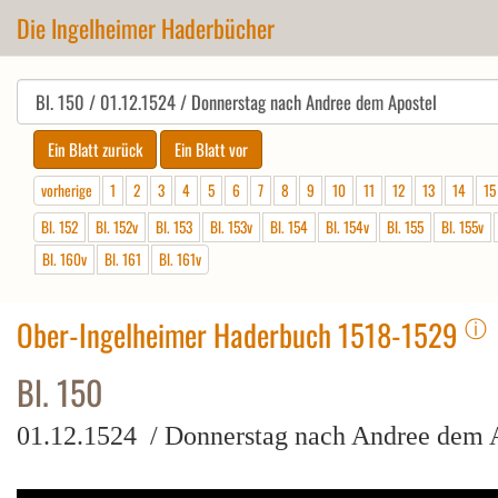
Die Ingelheimer Haderbücher
vorherige
1
2
3
4
5
6
7
8
9
10
11
12
13
14
15
Bl. 152
Bl. 152v
Bl. 153
Bl. 153v
Bl. 154
Bl. 154v
Bl. 155
Bl. 155v
Bl. 160v
Bl. 161
Bl. 161v
ⓘ
Ober-Ingelheimer Haderbuch 1518-1529
Bl. 150
01.12.1524 / Donnerstag nach Andree dem 