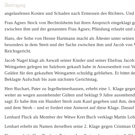
Übertragung
angelaufenen Kosten und Schaden nach Ermessen des Richters. Und er
Frau Agnes Stock von Bechtolsheim hat ihren Anspruch eingeklagt
zwischen ihm und der genannten Frau Agnes; Pfändung erlaubt und a
Hans, der Sohn von Henne Hartmann macht als Ältester unter seinen 
besonders in dem Streit und der Sache zwischen ihm und Jacob von W
Reichsgericht.
Jacob Nagel klagt als Anwalt seiner Kinder und seiner Ehefrau Jacob
Weingarten gelegen im Salzborn gekauft habe in Anwesenheit von Ver
Gulden für den gekauften Weingarten schuldig geblieben. Er bittet 
Beklagte Aufschub bis zum nächsten Gerichtstag.
Herr Ruchart, Pater zu Ingelheimerhausen, erhebt eine 1. Klage gege
weiter an wegen ausstehender Gülten und beklagt 9 Jahre ausstehend 
sagt: Er habe ihm ein Hundert Stroh zum Kauf gegeben und ihm, dem 
und dem Stroh – und er fordert eine Antwort auf diese Klage. Darauf
Lenhard Fluck als Momber der Witwe Kret Buch verklagt Martin Loher
Lenhart erhebt im Namen derselben seine 2. Klage gegen Cristman Ot