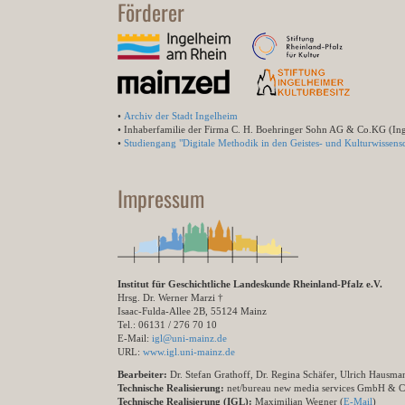
Förderer
•
Archiv der Stadt Ingelheim
• Inhaberfamilie der Firma C. H. Boehringer Sohn AG & Co.KG (In
•
Studiengang "Digitale Methodik in den Geistes- und Kulturwissensc
Impressum
Institut für Geschichtliche Landeskunde Rheinland-Pfalz e.V.
Hrsg. Dr. Werner Marzi †
Isaac-Fulda-Allee 2B, 55124 Mainz
Tel.: 06131 / 276 70 10
E-Mail:
igl@uni-mainz.de
URL:
www.igl.uni-mainz.de
Bearbeiter:
Dr. Stefan Grathoff, Dr. Regina Schäfer, Ulrich Hausm
Technische Realisierung:
net/bureau new media services GmbH & 
Technische Realisierung (IGL):
Maximilian Wegner (
E-Mail
)