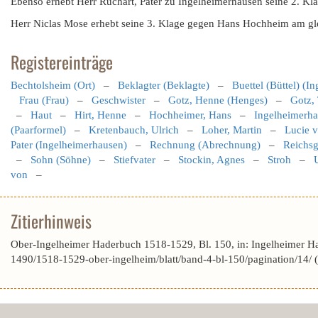
Ebenso erhebt Herr Ruchart, Pater zu Ingelheimerhausen seine 2. Kl
Herr Niclas Mose erhebt seine 3. Klage gegen Hans Hochheim am gl
Registereinträge
Bechtolsheim (Ort)
–
Beklagter (Beklagte)
–
Buettel (Büttel) (I
Frau (Frau)
–
Geschwister
–
Gotz, Henne (Henges)
–
Gotz,
–
Haut
–
Hirt, Henne
–
Hochheimer, Hans
–
Ingelheimerha
(Paarformel)
–
Kretenbauch, Ulrich
–
Loher, Martin
–
Lucie v
Pater (Ingelheimerhausen)
–
Rechnung (Abrechnung)
–
Reichsg
–
Sohn (Söhne)
–
Stiefvater
–
Stockin, Agnes
–
Stroh
–
U
von
–
Zitierhinweis
Ober-Ingelheimer Haderbuch 1518-1529, Bl. 150, in: Ingelheimer H
1490/1518-1529-ober-ingelheim/blatt/band-4-bl-150/pagination/14/