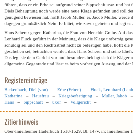
führen, dass er ein Erbe sei aufgrund seiner Sippschaft usw. und hat 
Diels Behauptung noch werde eine neue Klage gefunden und soll dem
genügend bewiesen hat, hofft Jacob Muller, er, Jacob Muller, werde d
dagegen grundsätzlich Nein. Er bittet, wie zuvor gebeten und legt es
Hans Scherer gegen Katharina, die Frau von Henchin Grabe. Auf das 
Lenhard Fluck geführt in der Meinung, dass die Klage unförmig geset
schuldig sei und den Rechtsstreit nicht zu befestigen habe, hofft die
geschehen sei, betrachten werdet, dass Hans Scherer und seine Ehefra
Das legt sie dem Gericht vor und besonders beklagt sich die Kläger
allgemeine Gegenrede und lässt es beim vorherigen Auszug und der R
Registereinträge
Bickenbach, Diel (von)
–
Erbe (Erben)
–
Fluck, Leonhard (Lenh
Katharina
–
Hausfrau
–
Kriegsbefestigung
–
Muller, Jakob
Hans
–
Sippschaft
–
uxor
–
Vollgericht
–
Zitierhinweis
Ober-Ingelheimer Haderbuch 1518-1529, Bl. 147v, in: Ingelheimer 