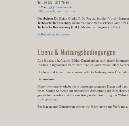
Tel.: 06131 / 276 70 10
E-Mail:
igl@uni-mainz.de
URL:
www.igl.uni-mainz.de
Bearbeiter:
Dr. Stefan Grathoff, Dr. Regina Schäfer, Ulrich Hausm
Technische Realisierung:
net/bureau new media services GmbH & 
Technische Realisierung (IGL):
Maximilian Wegner (
E-Mail
)
Vollständiges Impressum
Lizenz & Nutzungsbedingungen
Alle Inhalte, d.h. Artikel, Bilder, Datenbanken usw., dieser Internet
Instituts in irgendeiner Form veröffentlicht oder vervielfältigt wer
Die freie und kostenfreie wissenschaftliche Nutzung unter Übernahme 
Datenschutz
Diese Internetseite erhebt keine personenbezogenen Daten und kann ü
Open-Source-Software zur statistischen Auswertung der Besucherzugr
gespeichert werden und die eine Analyse der Benutzung der Websit
widersprechen
.
Bei Fragen zum Datenschutz stehen wir Ihnen gerne zur Verfügung, 