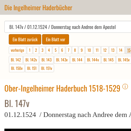
Die Ingelheimer Haderbücher
vorherige
1
2
3
4
5
6
7
8
9
10
11
12
13
14
15
Bl. 142
Bl. 142v
Bl. 143
Bl. 143v
Bl. 144
Bl. 144v
Bl. 145
Bl. 145v
Bl. 150v
Bl. 151
Bl. 151v
ⓘ
Ober-Ingelheimer Haderbuch 1518-1529
Bl. 147v
01.12.1524 / Donnerstag nach Andree dem 