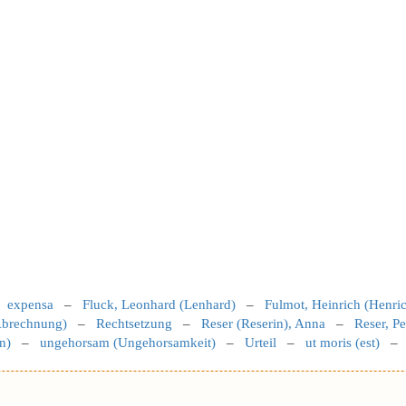
–
expensa
–
Fluck, Leonhard (Lenhard)
–
Fulmot, Heinrich (Henri
brechnung)
–
Rechtsetzung
–
Reser (Reserin), Anna
–
Reser, Pe
n)
–
ungehorsam (Ungehorsamkeit)
–
Urteil
–
ut moris (est)