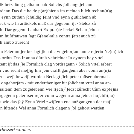
iß betzalůng gethann hab Solichs ʃoll angeʃehenn
rdenn Das die beide p(ar)thienn im rechten bilch rechnu(n)g
t eynn zuthun ʃchuldig ʃeint vnd eynn gutlichenn ab
ack wie In arttickels maß dar gegebnn iʃt · Stelcz zů
cht Dar gegenn Lenhart Ex p(ar)te Ieckel
Schan
ʃchna
nn hußfrauwen ʃagt G(ene)ralia contra ʃetzt auch zů
ch ambo zurecht
em Peter muʃer beclagt ʃich die vngehorʃam anne reʃerin Ne(m)lich
 orthts Das Ir anna důrch vchrichter In eynem bey vrtel
ent iʃt das ʃie Formlich clag vordragenn / Solich vrtel erbert
h vnd recht meʃʃig Inn ʃein crafft gangenn aber vonn an(n)a
yns weʃt beweiʃt worden Beclagt ʃich peter mūser abermals
 ongehorʃam / mit vndertheniger bit ʃolichem vrtel anna an-
t
haltenn dem zugelebenn wie r(ech)
ʃeczt zůrecht Cům exp(e)ns
rgegenn peter
rser
reʃer vonn wegenn anna ʃeiner huʃchfr(au)
gt wie das ʃeŷ Eynn Vrtel zwiʃʃenn ene außgangenn der maʃ
nn lůtende Wel anna Formlich clagenn ʃol gehort werden
rbessert worden.