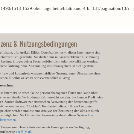
1490/1518-1529-ober-ingelheim/blatt/band-4-bl-131/pagination/13/?
izenz & Nutzungsbedingungen
e Inhalte, d.h. Artikel, Bilder, Datenbanken usw., dieser Internetseite sind
heberrechtlich geschützt. Sie dürfen nur mit ausdrücklicher Zustimmung
 Instituts in irgendeiner Form veröffentlicht oder vervielfältigt werden.
gliche Nutzung ohne Zustimmung des Herausgebers ist nicht gestattet.
e freie und kostenfreie wissenschaftliche Nutzung unter Übernahme eines
ichen Zitierhinweises ist selbstverständlich zulässig.
tenschutz
ese Internetseite erhebt keine personenbezogenen Daten und kann über
e verschlüsselte Verbindung (SSL) erreicht werden. Sie benutzt Piwik, eine
en-Source-Software zur statistischen Auswertung der Besucherzugriffe.
wik verwendet sog. "Cookies", Textdateien, die auf Ihrem Computer
speichert werden und die eine Analyse der Benutzung der Website durch
e ermöglichen. Sie können der Auswertung durch dieses System
hier
dersprechen
.
i Fragen zum Datenschutz stehen wir Ihnen gerne zur Verfügung,
ispielsweise
per E-Mail
.