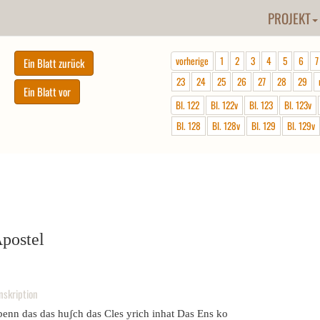
PROJEKT
vorherige
1
2
3
4
5
6
7
23
24
25
26
27
28
29
Bl. 122
Bl. 122v
Bl. 123
Bl. 123v
Bl. 128
Bl. 128v
Bl. 129
Bl. 129v
postel
nskription
benn das das huʃch das Cles yrich inhat Das Ens ko