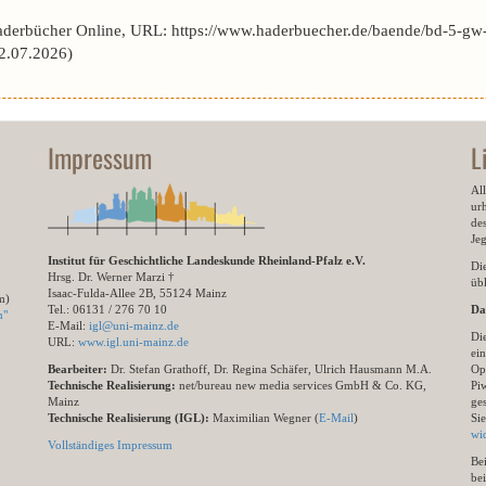
aderbücher Online, URL: https://www.haderbuecher.de/baende/bd-5-gw-
2.07.2026)
Impressum
L
All
ur
des
Je
Institut für Geschichtliche Landeskunde Rheinland-Pfalz e.V.
Di
Hrsg. Dr. Werner Marzi †
übl
Isaac-Fulda-Allee 2B, 55124 Mainz
m)
Tel.: 06131 / 276 70 10
Da
n"
E-Mail:
igl@uni-mainz.de
Di
URL:
www.igl.uni-mainz.de
ein
Bearbeiter:
Dr. Stefan Grathoff, Dr. Regina Schäfer, Ulrich Hausmann M.A.
Op
Technische Realisierung:
net/bureau new media services GmbH & Co. KG,
Pi
Mainz
ge
Technische Realisierung (IGL):
Maximilian Wegner (
E-Mail
)
Si
wi
Vollständiges Impressum
Be
be