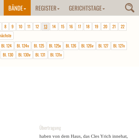
BÄNDE
REGISTER
GERICHTSTAGE
8
9
10
11
12
13
14
15
16
17
18
19
20
21
22
nächste
Bl. 124
Bl. 124v
Bl. 125
Bl. 125v
Bl. 126
Bl. 126v
Bl. 127
Bl. 127v
Bl. 130
Bl. 130v
Bl. 131
Bl. 131v
Übertragung
haben von dem Haus, das Cles Yrich innehat,