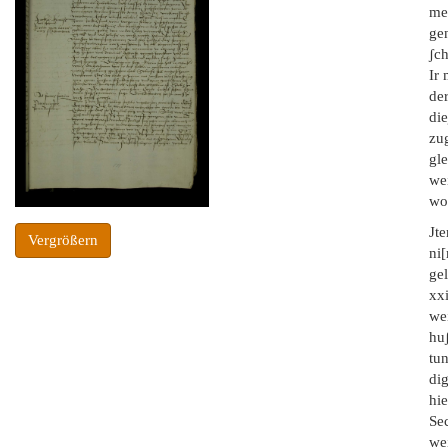
me
gen
ʃc
Ir
de
die
zu
gl
wei
wo
Jt
Vergrößern
ni[
gel
xxi
we
hu
tu
di
hi
Sec
wei