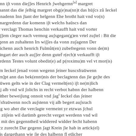
[a]
nn iʃt vonn dieʃʃes Henrich ʃwehgernn
margret
annt das die ʃelbig margret obg(e)na(nn)t das hūʃcs zů Ieckel
hnadenn Inn ʃtant der helgenn Ehe brotht hait vnd vo(n)
 margredenn dar komenn iʃt welchs haūscs dan
r verclagt Thomas henchin verkaufft hait vnd vorter
ʃʃem cleger nach vermog auʃsgegan(g)en vrtel zuʃtel : Bit die
genn an zuhaltenn Irs wiʃʃes da vonn zuʃagenn Der
eichenn auch henrich Fulmůt(en) zubefregenn vonn de(m)
ngart der auch auʃʃer denn guteř r(ech)t verkaufft iʃt
rdenn Testes volunt obedir(e) ad p(roximu)m vel vt mor(is)
em Ieckel ʃenad vonn wegenn ʃeiner huscsfraūwenn
m]pt ann das bek(ennt)nis der beclagtenn das ʃie geʃte des
ūwen gelts wie in der Clag vermelt(en) iʃt ne(m)lich
j alb vnd wil ʃolichs in recht verbot habnn der halbenn
t
ither beweiʃung onnoit vnd ʃag
Ieckel das ʃeiner
ʃsfraūwenn noch auʃstenn vij alb begert auʃsrach
ng wo aber die verclagte vermeint yr etzwas ʃchul
g zūʃein wil darūmb gerecht verget werdenn vnd wil
e mit des gegenntheil widdered widder fecht habenn
z zurecht Dar gegenn ʃagt Krein ʃie hab in artick(el)
s dargethann wie ʃie des halbenn fl etlicher