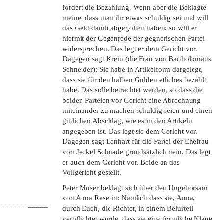
fordert die Bezahlung. Wenn aber die Beklagte
meine, dass man ihr etwas schuldig sei und will
das Geld damit abgegolten haben; so will er
hiermit der Gegenrede der gegnerischen Partei
widersprechen. Das legt er dem Gericht vor.
Dagegen sagt Krein (die Frau von Bartholomäus
Schneider): Sie habe in Artikelform dargelegt,
dass sie für den halben Gulden etliches bezahlt
habe. Das solle betrachtet werden, so dass die
beiden Parteien vor Gericht eine Abrechnung
miteinander zu machen schuldig seien und einen
gütlichen Abschlag, wie es in den Artikeln
angegeben ist. Das legt sie dem Gericht vor.
Dagegen sagt Lenhart für die Partei der Ehefrau
von Jeckel Schnade grundsätzlich nein. Das legt
er auch dem Gericht vor. Beide an das
Vollgericht gestellt.
Peter Muser beklagt sich über den Ungehorsam
von Anna Reserin: Nämlich dass sie, Anna,
durch Euch, die Richter, in einem Beiurteil
verpflichtet wurde, dass sie eine förmliche Klage