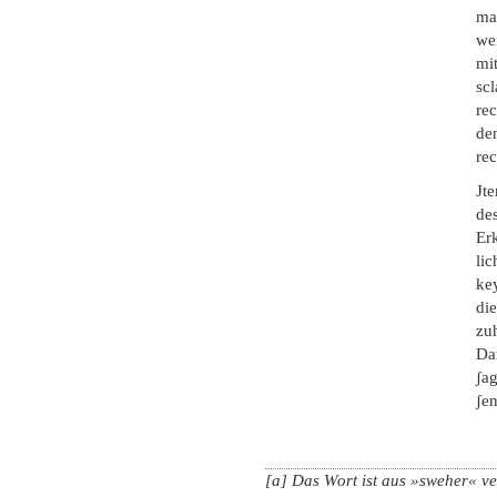
ma
we
mi
scl
re
de
re
Jt
des
Erk
lic
ke
die
zu
Da
ʃa
ʃe
[a] Das Wort ist aus »sweher« ve